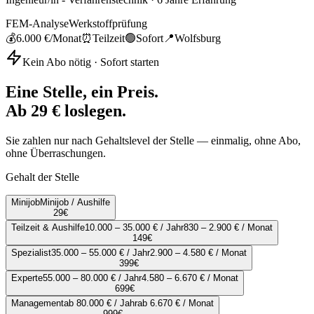
FEM-Analyse
Werkstoffprüfung
💰
6.000 €
/Monat
⏰
Teilzeit
🟢
Sofort
📍
Wolfsburg
Kein Abo nötig · Sofort starten
Eine Stelle, ein Preis.
Ab 29 € loslegen.
Sie zahlen nur nach Gehaltslevel der Stelle — einmalig, ohne Abo,
ohne Überraschungen.
Gehalt der Stelle
Minijob
Minijob / Aushilfe
29
€
Teilzeit & Aushilfe
10.000 – 35.000 € / Jahr
830 – 2.900 € / Monat
149
€
Spezialist
35.000 – 55.000 € / Jahr
2.900 – 4.580 € / Monat
399
€
Experte
55.000 – 80.000 € / Jahr
4.580 – 6.670 € / Monat
699
€
Management
ab 80.000 € / Jahr
ab 6.670 € / Monat
999
€