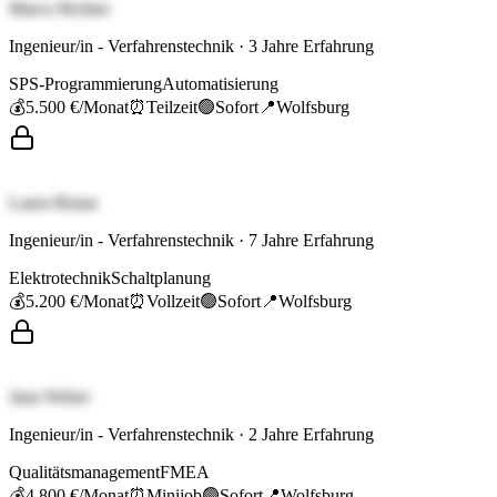
Marco Richter
Ingenieur/in - Verfahrenstechnik
·
3
Jahre Erfahrung
SPS-Programmierung
Automatisierung
💰
5.500 €
/Monat
⏰
Teilzeit
🟢
Sofort
📍
Wolfsburg
Laura Braun
Ingenieur/in - Verfahrenstechnik
·
7
Jahre Erfahrung
Elektrotechnik
Schaltplanung
💰
5.200 €
/Monat
⏰
Vollzeit
🟢
Sofort
📍
Wolfsburg
Jana Weber
Ingenieur/in - Verfahrenstechnik
·
2
Jahre Erfahrung
Qualitätsmanagement
FMEA
💰
4.800 €
/Monat
⏰
Minijob
🟢
Sofort
📍
Wolfsburg