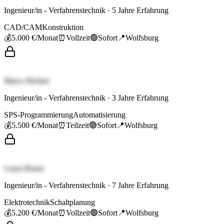
Ingenieur/in - Verfahrenstechnik
·
5
Jahre Erfahrung
CAD/CAM
Konstruktion
💰
5.000 €
/Monat
⏰
Vollzeit
🟢
Sofort
📍
Wolfsburg
Marco Richter
Ingenieur/in - Verfahrenstechnik
·
3
Jahre Erfahrung
SPS-Programmierung
Automatisierung
💰
5.500 €
/Monat
⏰
Teilzeit
🟢
Sofort
📍
Wolfsburg
Laura Braun
Ingenieur/in - Verfahrenstechnik
·
7
Jahre Erfahrung
Elektrotechnik
Schaltplanung
💰
5.200 €
/Monat
⏰
Vollzeit
🟢
Sofort
📍
Wolfsburg