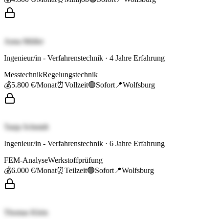
Anna Müller
Ingenieur/in - Verfahrenstechnik
·
4
Jahre Erfahrung
Messtechnik
Regelungstechnik
💰
5.800 €
/Monat
⏰
Vollzeit
🟢
Sofort
📍
Wolfsburg
Tanja Schmidt
Ingenieur/in - Verfahrenstechnik
·
6
Jahre Erfahrung
FEM-Analyse
Werkstoffprüfung
💰
6.000 €
/Monat
⏰
Teilzeit
🟢
Sofort
📍
Wolfsburg
Thomas Klein