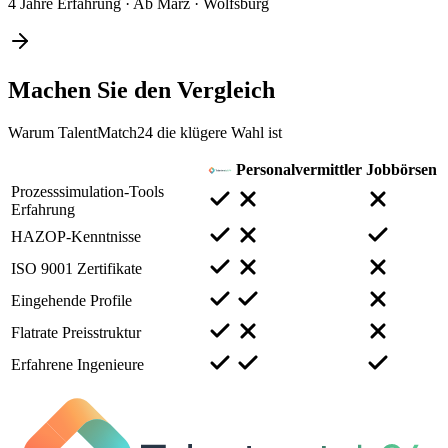
4 Jahre Erfahrung
·
Ab März
·
Wolfsburg
Machen Sie den
Vergleich
Warum TalentMatch24 die klügere Wahl ist
Personalvermittler
Jobbörsen
Prozesssimulation-Tools
Erfahrung
HAZOP-Kenntnisse
ISO 9001 Zertifikate
Eingehende Profile
Flatrate Preisstruktur
Erfahrene Ingenieure