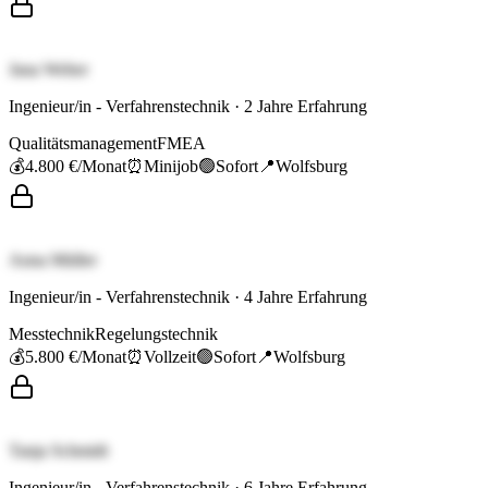
Jana Weber
Ingenieur/in - Verfahrenstechnik
·
2
Jahre Erfahrung
Qualitätsmanagement
FMEA
💰
4.800 €
/Monat
⏰
Minijob
🟢
Sofort
📍
Wolfsburg
Anna Müller
Ingenieur/in - Verfahrenstechnik
·
4
Jahre Erfahrung
Messtechnik
Regelungstechnik
💰
5.800 €
/Monat
⏰
Vollzeit
🟢
Sofort
📍
Wolfsburg
Tanja Schmidt
Ingenieur/in - Verfahrenstechnik
·
6
Jahre Erfahrung