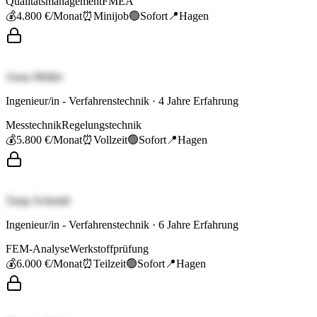
Qualitätsmanagement
FMEA
💰
4.800 €
/Monat
⏰
Minijob
🟢
Sofort
📍
Hagen
Anna Müller
Ingenieur/in - Verfahrenstechnik
·
4
Jahre Erfahrung
Messtechnik
Regelungstechnik
💰
5.800 €
/Monat
⏰
Vollzeit
🟢
Sofort
📍
Hagen
Tanja Schmidt
Ingenieur/in - Verfahrenstechnik
·
6
Jahre Erfahrung
FEM-Analyse
Werkstoffprüfung
💰
6.000 €
/Monat
⏰
Teilzeit
🟢
Sofort
📍
Hagen