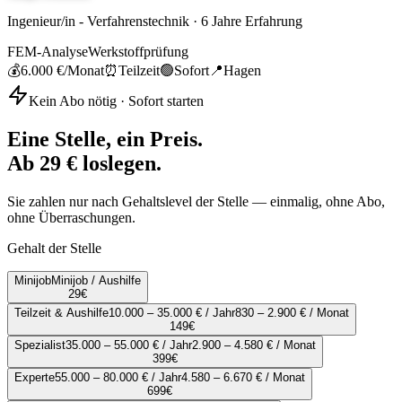
Ingenieur/in - Verfahrenstechnik
·
6
Jahre Erfahrung
FEM-Analyse
Werkstoffprüfung
💰
6.000 €
/Monat
⏰
Teilzeit
🟢
Sofort
📍
Hagen
Kein Abo nötig · Sofort starten
Eine Stelle, ein Preis.
Ab 29 € loslegen.
Sie zahlen nur nach Gehaltslevel der Stelle — einmalig, ohne Abo,
ohne Überraschungen.
Gehalt der Stelle
Minijob
Minijob / Aushilfe
29
€
Teilzeit & Aushilfe
10.000 – 35.000 € / Jahr
830 – 2.900 € / Monat
149
€
Spezialist
35.000 – 55.000 € / Jahr
2.900 – 4.580 € / Monat
399
€
Experte
55.000 – 80.000 € / Jahr
4.580 – 6.670 € / Monat
699
€