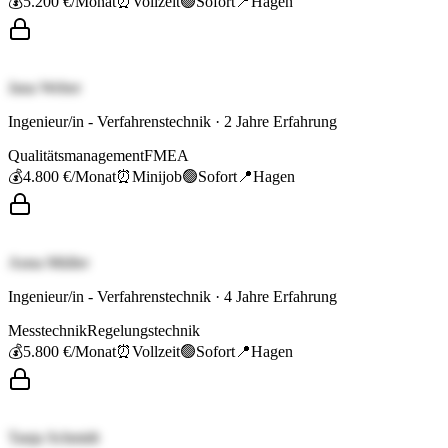
💰
5.200 €
/Monat
⏰
Vollzeit
🟢
Sofort
📍
Hagen
Jana Weber
Ingenieur/in - Verfahrenstechnik
·
2
Jahre Erfahrung
Qualitätsmanagement
FMEA
💰
4.800 €
/Monat
⏰
Minijob
🟢
Sofort
📍
Hagen
Anna Müller
Ingenieur/in - Verfahrenstechnik
·
4
Jahre Erfahrung
Messtechnik
Regelungstechnik
💰
5.800 €
/Monat
⏰
Vollzeit
🟢
Sofort
📍
Hagen
Tanja Schmidt