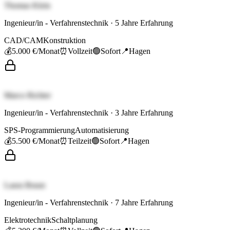
Thomas Klein
Ingenieur/in - Verfahrenstechnik
·
5
Jahre Erfahrung
CAD/CAM
Konstruktion
💰
5.000 €
/Monat
⏰
Vollzeit
🟢
Sofort
📍
Hagen
Marco Richter
Ingenieur/in - Verfahrenstechnik
·
3
Jahre Erfahrung
SPS-Programmierung
Automatisierung
💰
5.500 €
/Monat
⏰
Teilzeit
🟢
Sofort
📍
Hagen
Laura Braun
Ingenieur/in - Verfahrenstechnik
·
7
Jahre Erfahrung
Elektrotechnik
Schaltplanung