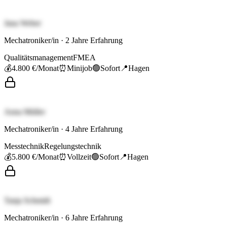
Jana Weber
Mechatroniker/in
·
2
Jahre Erfahrung
Qualitätsmanagement
FMEA
💰
4.800 €
/Monat
⏰
Minijob
🟢
Sofort
📍
Hagen
Anna Müller
Mechatroniker/in
·
4
Jahre Erfahrung
Messtechnik
Regelungstechnik
💰
5.800 €
/Monat
⏰
Vollzeit
🟢
Sofort
📍
Hagen
Tanja Schmidt
Mechatroniker/in
·
6
Jahre Erfahrung