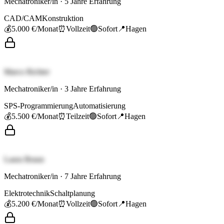
Mechatroniker/in
·
5
Jahre Erfahrung
CAD/CAM
Konstruktion
💰
5.000 €
/Monat
⏰
Vollzeit
🟢
Sofort
📍
Hagen
Marco Richter
Mechatroniker/in
·
3
Jahre Erfahrung
SPS-Programmierung
Automatisierung
💰
5.500 €
/Monat
⏰
Teilzeit
🟢
Sofort
📍
Hagen
Laura Braun
Mechatroniker/in
·
7
Jahre Erfahrung
Elektrotechnik
Schaltplanung
💰
5.200 €
/Monat
⏰
Vollzeit
🟢
Sofort
📍
Hagen