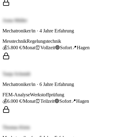
Anna Müller
Mechatroniker/in
·
4
Jahre Erfahrung
Messtechnik
Regelungstechnik
💰
5.800 €
/Monat
⏰
Vollzeit
🟢
Sofort
📍
Hagen
Tanja Schmidt
Mechatroniker/in
·
6
Jahre Erfahrung
FEM-Analyse
Werkstoffprüfung
💰
6.000 €
/Monat
⏰
Teilzeit
🟢
Sofort
📍
Hagen
Thomas Klein