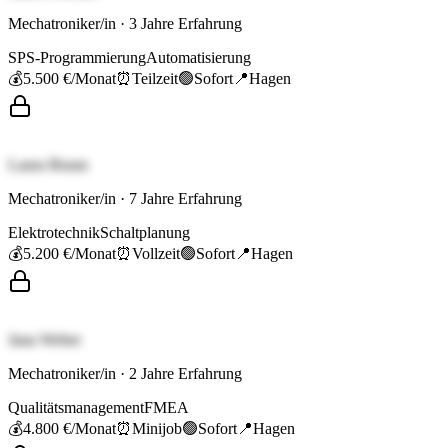
Mechatroniker/in
·
3
Jahre Erfahrung
SPS-Programmierung
Automatisierung
💰
5.500 €
/Monat
⏰
Teilzeit
🟢
Sofort
📍
Hagen
Laura Braun
Mechatroniker/in
·
7
Jahre Erfahrung
Elektrotechnik
Schaltplanung
💰
5.200 €
/Monat
⏰
Vollzeit
🟢
Sofort
📍
Hagen
Jana Weber
Mechatroniker/in
·
2
Jahre Erfahrung
Qualitätsmanagement
FMEA
💰
4.800 €
/Monat
⏰
Minijob
🟢
Sofort
📍
Hagen