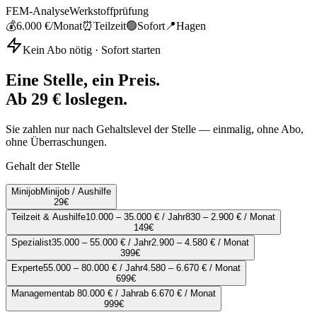
FEM-Analyse
Werkstoffprüfung
💰
6.000 €
/Monat
⏰
Teilzeit
🟢
Sofort
📍
Hagen
Kein Abo nötig · Sofort starten
Eine Stelle, ein Preis.
Ab 29 € loslegen.
Sie zahlen nur nach Gehaltslevel der Stelle — einmalig, ohne Abo,
ohne Überraschungen.
Gehalt der Stelle
Minijob
Minijob / Aushilfe
29
€
Teilzeit & Aushilfe
10.000 – 35.000 € / Jahr
830 – 2.900 € / Monat
149
€
Spezialist
35.000 – 55.000 € / Jahr
2.900 – 4.580 € / Monat
399
€
Experte
55.000 – 80.000 € / Jahr
4.580 – 6.670 € / Monat
699
€
Management
ab 80.000 € / Jahr
ab 6.670 € / Monat
999
€