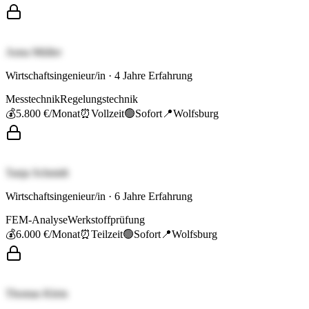
Anna Müller
Wirtschaftsingenieur/in
·
4
Jahre Erfahrung
Messtechnik
Regelungstechnik
💰
5.800 €
/Monat
⏰
Vollzeit
🟢
Sofort
📍
Wolfsburg
Tanja Schmidt
Wirtschaftsingenieur/in
·
6
Jahre Erfahrung
FEM-Analyse
Werkstoffprüfung
💰
6.000 €
/Monat
⏰
Teilzeit
🟢
Sofort
📍
Wolfsburg
Thomas Klein