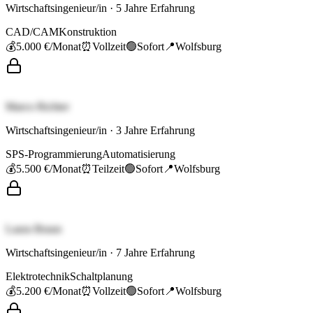
Wirtschaftsingenieur/in
·
5
Jahre Erfahrung
CAD/CAM
Konstruktion
💰
5.000 €
/Monat
⏰
Vollzeit
🟢
Sofort
📍
Wolfsburg
Marco Richter
Wirtschaftsingenieur/in
·
3
Jahre Erfahrung
SPS-Programmierung
Automatisierung
💰
5.500 €
/Monat
⏰
Teilzeit
🟢
Sofort
📍
Wolfsburg
Laura Braun
Wirtschaftsingenieur/in
·
7
Jahre Erfahrung
Elektrotechnik
Schaltplanung
💰
5.200 €
/Monat
⏰
Vollzeit
🟢
Sofort
📍
Wolfsburg