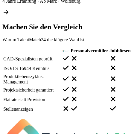
4 Jahre Erfahrung
·
Ab März
·
Wolfsburg
Machen Sie den
Vergleich
Warum TalentMatch24 die klügere Wahl ist
Personalvermittler
Jobbörsen
CAD-Spezialisten geprüft
ISO/TS 16949 Kenntnis
Produktlebenszyklus-
Management
Projektsicherheit garantiert
Flatrate statt Provision
Stellenanzeigen