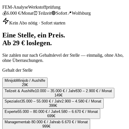
FEM-Analyse
Werkstoffprüfung
💰
6.000 €
/Monat
⏰
Teilzeit
🟢
Sofort
📍
Wolfsburg
Kein Abo nötig · Sofort starten
Eine Stelle, ein Preis.
Ab 29 € loslegen.
Sie zahlen nur nach Gehaltslevel der Stelle — einmalig, ohne Abo,
ohne Überraschungen.
Gehalt der Stelle
Minijob
Minijob / Aushilfe
29
€
Teilzeit & Aushilfe
10.000 – 35.000 € / Jahr
830 – 2.900 € / Monat
149
€
Spezialist
35.000 – 55.000 € / Jahr
2.900 – 4.580 € / Monat
399
€
Experte
55.000 – 80.000 € / Jahr
4.580 – 6.670 € / Monat
699
€
Management
ab 80.000 € / Jahr
ab 6.670 € / Monat
999
€