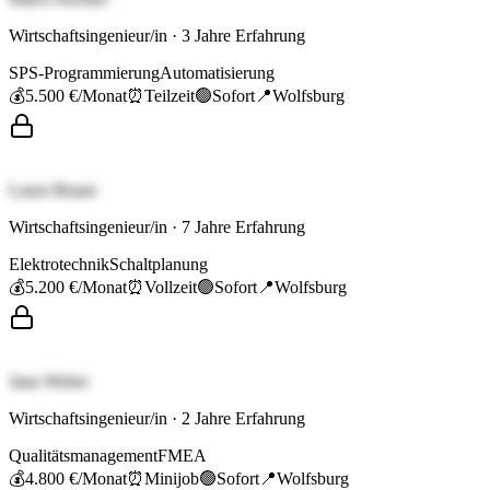
Wirtschaftsingenieur/in
·
3
Jahre Erfahrung
SPS-Programmierung
Automatisierung
💰
5.500 €
/Monat
⏰
Teilzeit
🟢
Sofort
📍
Wolfsburg
Laura Braun
Wirtschaftsingenieur/in
·
7
Jahre Erfahrung
Elektrotechnik
Schaltplanung
💰
5.200 €
/Monat
⏰
Vollzeit
🟢
Sofort
📍
Wolfsburg
Jana Weber
Wirtschaftsingenieur/in
·
2
Jahre Erfahrung
Qualitätsmanagement
FMEA
💰
4.800 €
/Monat
⏰
Minijob
🟢
Sofort
📍
Wolfsburg