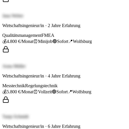
Jana Weber
Wirtschaftsingenieur/in
·
2
Jahre Erfahrung
Qualitätsmanagement
FMEA
💰
4.800 €
/Monat
⏰
Minijob
🟢
Sofort
📍
Wolfsburg
Anna Müller
Wirtschaftsingenieur/in
·
4
Jahre Erfahrung
Messtechnik
Regelungstechnik
💰
5.800 €
/Monat
⏰
Vollzeit
🟢
Sofort
📍
Wolfsburg
Tanja Schmidt
Wirtschaftsingenieur/in
·
6
Jahre Erfahrung