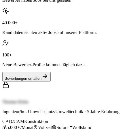
Bewerber haben Jobs bei uns gesehen.
40.000+
Kandidaten sichten aktiv Jobs auf unserer Plattform.
100+
Neue Bewerber-Profile kommen täglich dazu.
Bewerbungen erhalten
Thomas Klein
Ingenieur/in - Umweltschutz/Umwelttechnik
·
5
Jahre Erfahrung
CAD/CAM
Konstruktion
💰
5.000 €
/Monat
⏰
Vollzeit
🟢
Sofort
📍
Wolfsburg