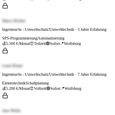
Marco Richter
Ingenieur/in - Umweltschutz/Umwelttechnik
·
3
Jahre Erfahrung
SPS-Programmierung
Automatisierung
💰
5.500 €
/Monat
⏰
Teilzeit
🟢
Sofort
📍
Wolfsburg
Laura Braun
Ingenieur/in - Umweltschutz/Umwelttechnik
·
7
Jahre Erfahrung
Elektrotechnik
Schaltplanung
💰
5.200 €
/Monat
⏰
Vollzeit
🟢
Sofort
📍
Wolfsburg
Jana Weber