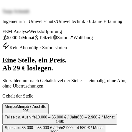
Tanja Schmidt
Ingenieur/in - Umweltschutz/Umwelttechnik
·
6
Jahre Erfahrung
FEM-Analyse
Werkstoffprüfung
💰
6.000 €
/Monat
⏰
Teilzeit
🟢
Sofort
📍
Wolfsburg
Kein Abo nötig · Sofort starten
Eine Stelle, ein Preis.
Ab 29 € loslegen.
Sie zahlen nur nach Gehaltslevel der Stelle — einmalig, ohne Abo,
ohne Überraschungen.
Gehalt der Stelle
Minijob
Minijob / Aushilfe
29
€
Teilzeit & Aushilfe
10.000 – 35.000 € / Jahr
830 – 2.900 € / Monat
149
€
Spezialist
35.000 – 55.000 € / Jahr
2.900 – 4.580 € / Monat