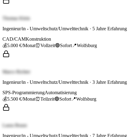
Thomas Klein
Ingenieur/in - Umweltschutz/Umwelttechnik
·
5
Jahre Erfahrung
CAD/CAM
Konstruktion
💰
5.000 €
/Monat
⏰
Vollzeit
🟢
Sofort
📍
Wolfsburg
Marco Richter
Ingenieur/in - Umweltschutz/Umwelttechnik
·
3
Jahre Erfahrung
SPS-Programmierung
Automatisierung
💰
5.500 €
/Monat
⏰
Teilzeit
🟢
Sofort
📍
Wolfsburg
Laura Braun
Ingenieur/in - Umweltschutz/Umwelttechnik
·
7
Jahre Erfahrung