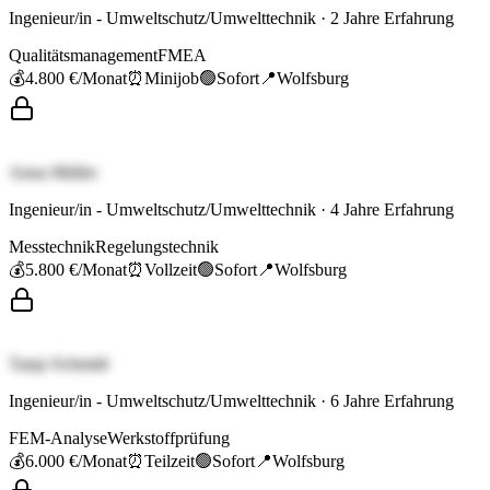
Ingenieur/in - Umweltschutz/Umwelttechnik
·
2
Jahre Erfahrung
Qualitätsmanagement
FMEA
💰
4.800 €
/Monat
⏰
Minijob
🟢
Sofort
📍
Wolfsburg
Anna Müller
Ingenieur/in - Umweltschutz/Umwelttechnik
·
4
Jahre Erfahrung
Messtechnik
Regelungstechnik
💰
5.800 €
/Monat
⏰
Vollzeit
🟢
Sofort
📍
Wolfsburg
Tanja Schmidt
Ingenieur/in - Umweltschutz/Umwelttechnik
·
6
Jahre Erfahrung
FEM-Analyse
Werkstoffprüfung
💰
6.000 €
/Monat
⏰
Teilzeit
🟢
Sofort
📍
Wolfsburg