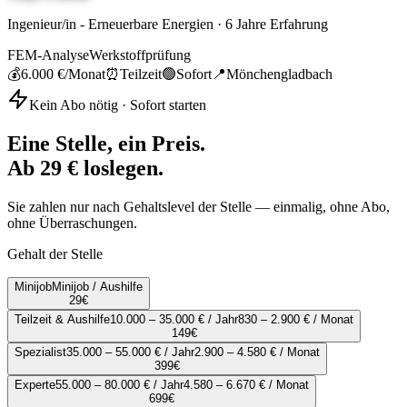
Ingenieur/in - Erneuerbare Energien
·
6
Jahre Erfahrung
FEM-Analyse
Werkstoffprüfung
💰
6.000 €
/Monat
⏰
Teilzeit
🟢
Sofort
📍
Mönchengladbach
Kein Abo nötig · Sofort starten
Eine Stelle, ein Preis.
Ab 29 € loslegen.
Sie zahlen nur nach Gehaltslevel der Stelle — einmalig, ohne Abo,
ohne Überraschungen.
Gehalt der Stelle
Minijob
Minijob / Aushilfe
29
€
Teilzeit & Aushilfe
10.000 – 35.000 € / Jahr
830 – 2.900 € / Monat
149
€
Spezialist
35.000 – 55.000 € / Jahr
2.900 – 4.580 € / Monat
399
€
Experte
55.000 – 80.000 € / Jahr
4.580 – 6.670 € / Monat
699
€