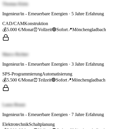
Thomas Klein
Ingenieur/in - Erneuerbare Energien
·
5
Jahre Erfahrung
CAD/CAM
Konstruktion
💰
5.000 €
/Monat
⏰
Vollzeit
🟢
Sofort
📍
Mönchengladbach
Marco Richter
Ingenieur/in - Erneuerbare Energien
·
3
Jahre Erfahrung
SPS-Programmierung
Automatisierung
💰
5.500 €
/Monat
⏰
Teilzeit
🟢
Sofort
📍
Mönchengladbach
Laura Braun
Ingenieur/in - Erneuerbare Energien
·
7
Jahre Erfahrung
Elektrotechnik
Schaltplanung