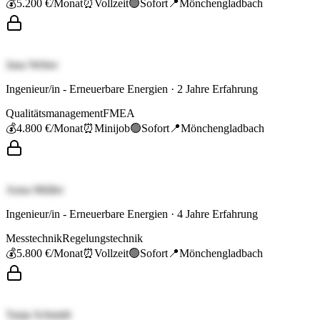
💰
5.200 €
/Monat
⏰
Vollzeit
🟢
Sofort
📍
Mönchengladbach
Jana Weber
Ingenieur/in - Erneuerbare Energien
·
2
Jahre Erfahrung
Qualitätsmanagement
FMEA
💰
4.800 €
/Monat
⏰
Minijob
🟢
Sofort
📍
Mönchengladbach
Anna Müller
Ingenieur/in - Erneuerbare Energien
·
4
Jahre Erfahrung
Messtechnik
Regelungstechnik
💰
5.800 €
/Monat
⏰
Vollzeit
🟢
Sofort
📍
Mönchengladbach
Tanja Schmidt