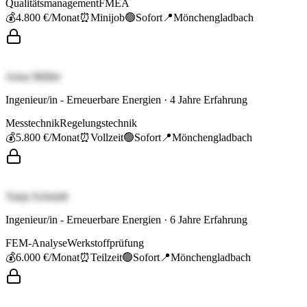
Qualitätsmanagement
FMEA
💰
4.800 €
/Monat
⏰
Minijob
🟢
Sofort
📍
Mönchengladbach
Anna Müller
Ingenieur/in - Erneuerbare Energien
·
4
Jahre Erfahrung
Messtechnik
Regelungstechnik
💰
5.800 €
/Monat
⏰
Vollzeit
🟢
Sofort
📍
Mönchengladbach
Tanja Schmidt
Ingenieur/in - Erneuerbare Energien
·
6
Jahre Erfahrung
FEM-Analyse
Werkstoffprüfung
💰
6.000 €
/Monat
⏰
Teilzeit
🟢
Sofort
📍
Mönchengladbach