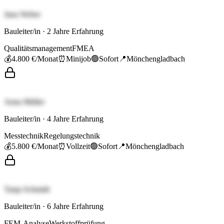
Jana Weber
Bauleiter/in
·
2
Jahre Erfahrung
Qualitätsmanagement
FMEA
💰
4.800 €
/Monat
⏰
Minijob
🟢
Sofort
📍
Mönchengladbach
Anna Müller
Bauleiter/in
·
4
Jahre Erfahrung
Messtechnik
Regelungstechnik
💰
5.800 €
/Monat
⏰
Vollzeit
🟢
Sofort
📍
Mönchengladbach
Tanja Schmidt
Bauleiter/in
·
6
Jahre Erfahrung
FEM-Analyse
Werkstoffprüfung