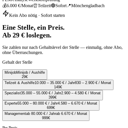
💰
6.000 €
/Monat
⏰
Teilzeit
🟢
Sofort
📍
Mönchengladbach
Kein Abo nötig · Sofort starten
Eine Stelle, ein Preis.
Ab 29 € loslegen.
Sie zahlen nur nach Gehaltslevel der Stelle — einmalig, ohne Abo,
ohne Überraschungen.
Gehalt der Stelle
Minijob
Minijob / Aushilfe
29
€
Teilzeit & Aushilfe
10.000 – 35.000 € / Jahr
830 – 2.900 € / Monat
149
€
Spezialist
35.000 – 55.000 € / Jahr
2.900 – 4.580 € / Monat
399
€
Experte
55.000 – 80.000 € / Jahr
4.580 – 6.670 € / Monat
699
€
Management
ab 80.000 € / Jahr
ab 6.670 € / Monat
999
€
Ihr Preis