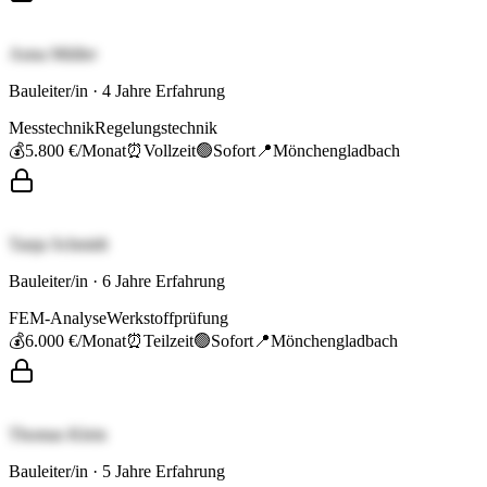
Anna Müller
Bauleiter/in
·
4
Jahre Erfahrung
Messtechnik
Regelungstechnik
💰
5.800 €
/Monat
⏰
Vollzeit
🟢
Sofort
📍
Mönchengladbach
Tanja Schmidt
Bauleiter/in
·
6
Jahre Erfahrung
FEM-Analyse
Werkstoffprüfung
💰
6.000 €
/Monat
⏰
Teilzeit
🟢
Sofort
📍
Mönchengladbach
Thomas Klein
Bauleiter/in
·
5
Jahre Erfahrung