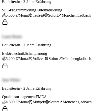
Bauleiter/in
·
3
Jahre Erfahrung
SPS-Programmierung
Automatisierung
💰
5.500 €
/Monat
⏰
Teilzeit
🟢
Sofort
📍
Mönchengladbach
Laura Braun
Bauleiter/in
·
7
Jahre Erfahrung
Elektrotechnik
Schaltplanung
💰
5.200 €
/Monat
⏰
Vollzeit
🟢
Sofort
📍
Mönchengladbach
Jana Weber
Bauleiter/in
·
2
Jahre Erfahrung
Qualitätsmanagement
FMEA
💰
4.800 €
/Monat
⏰
Minijob
🟢
Sofort
📍
Mönchengladbach