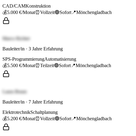
CAD/CAM
Konstruktion
💰
5.000 €
/Monat
⏰
Vollzeit
🟢
Sofort
📍
Mönchengladbach
Marco Richter
Bauleiter/in
·
3
Jahre Erfahrung
SPS-Programmierung
Automatisierung
💰
5.500 €
/Monat
⏰
Teilzeit
🟢
Sofort
📍
Mönchengladbach
Laura Braun
Bauleiter/in
·
7
Jahre Erfahrung
Elektrotechnik
Schaltplanung
💰
5.200 €
/Monat
⏰
Vollzeit
🟢
Sofort
📍
Mönchengladbach