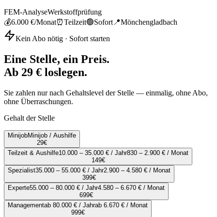
FEM-Analyse
Werkstoffprüfung
💰
6.000 €
/Monat
⏰
Teilzeit
🟢
Sofort
📍
Mönchengladbach
Kein Abo nötig · Sofort starten
Eine Stelle, ein Preis.
Ab 29 € loslegen.
Sie zahlen nur nach Gehaltslevel der Stelle — einmalig, ohne Abo,
ohne Überraschungen.
Gehalt der Stelle
Minijob
Minijob / Aushilfe
29
€
Teilzeit & Aushilfe
10.000 – 35.000 € / Jahr
830 – 2.900 € / Monat
149
€
Spezialist
35.000 – 55.000 € / Jahr
2.900 – 4.580 € / Monat
399
€
Experte
55.000 – 80.000 € / Jahr
4.580 – 6.670 € / Monat
699
€
Management
ab 80.000 € / Jahr
ab 6.670 € / Monat
999
€