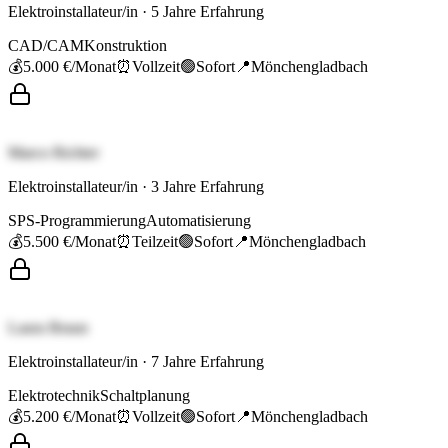
Elektroinstallateur/in
·
5
Jahre Erfahrung
CAD/CAM
Konstruktion
💰
5.000 €
/Monat
⏰
Vollzeit
🟢
Sofort
📍
Mönchengladbach
Marco Richter
Elektroinstallateur/in
·
3
Jahre Erfahrung
SPS-Programmierung
Automatisierung
💰
5.500 €
/Monat
⏰
Teilzeit
🟢
Sofort
📍
Mönchengladbach
Laura Braun
Elektroinstallateur/in
·
7
Jahre Erfahrung
Elektrotechnik
Schaltplanung
💰
5.200 €
/Monat
⏰
Vollzeit
🟢
Sofort
📍
Mönchengladbach