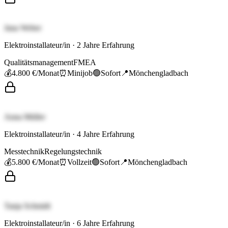
Jana Weber
Elektroinstallateur/in
·
2
Jahre Erfahrung
Qualitätsmanagement
FMEA
💰
4.800 €
/Monat
⏰
Minijob
🟢
Sofort
📍
Mönchengladbach
Anna Müller
Elektroinstallateur/in
·
4
Jahre Erfahrung
Messtechnik
Regelungstechnik
💰
5.800 €
/Monat
⏰
Vollzeit
🟢
Sofort
📍
Mönchengladbach
Tanja Schmidt
Elektroinstallateur/in
·
6
Jahre Erfahrung