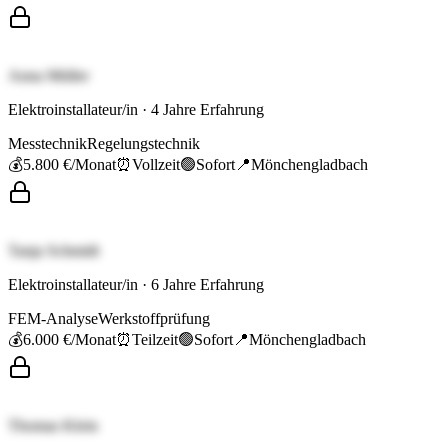
Anna Müller
Elektroinstallateur/in
·
4
Jahre Erfahrung
Messtechnik
Regelungstechnik
💰
5.800 €
/Monat
⏰
Vollzeit
🟢
Sofort
📍
Mönchengladbach
Tanja Schmidt
Elektroinstallateur/in
·
6
Jahre Erfahrung
FEM-Analyse
Werkstoffprüfung
💰
6.000 €
/Monat
⏰
Teilzeit
🟢
Sofort
📍
Mönchengladbach
Thomas Klein