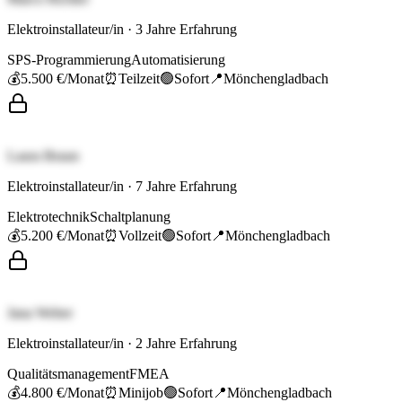
Elektroinstallateur/in
·
3
Jahre Erfahrung
SPS-Programmierung
Automatisierung
💰
5.500 €
/Monat
⏰
Teilzeit
🟢
Sofort
📍
Mönchengladbach
Laura Braun
Elektroinstallateur/in
·
7
Jahre Erfahrung
Elektrotechnik
Schaltplanung
💰
5.200 €
/Monat
⏰
Vollzeit
🟢
Sofort
📍
Mönchengladbach
Jana Weber
Elektroinstallateur/in
·
2
Jahre Erfahrung
Qualitätsmanagement
FMEA
💰
4.800 €
/Monat
⏰
Minijob
🟢
Sofort
📍
Mönchengladbach