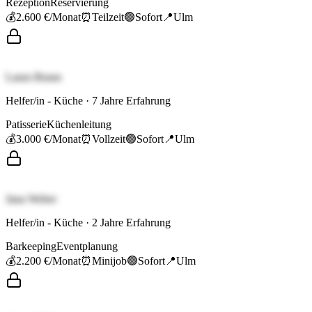
Rezeption
Reservierung
💰
2.600 €
/Monat
⏰
Teilzeit
🟢
Sofort
📍
Ulm
Laura Braun
Helfer/in - Küche
·
7
Jahre Erfahrung
Patisserie
Küchenleitung
💰
3.000 €
/Monat
⏰
Vollzeit
🟢
Sofort
📍
Ulm
Jana Weber
Helfer/in - Küche
·
2
Jahre Erfahrung
Barkeeping
Eventplanung
💰
2.200 €
/Monat
⏰
Minijob
🟢
Sofort
📍
Ulm