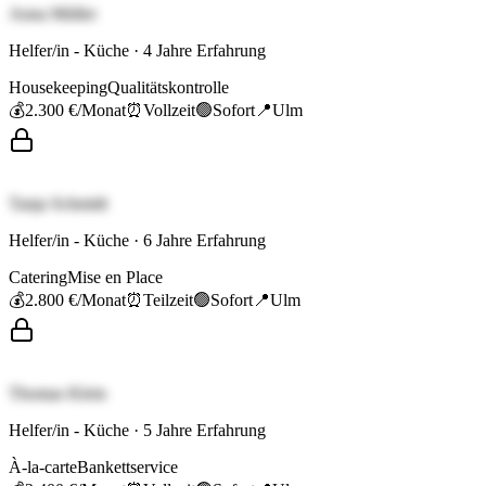
Anna Müller
Helfer/in - Küche
·
4
Jahre Erfahrung
Housekeeping
Qualitätskontrolle
💰
2.300 €
/Monat
⏰
Vollzeit
🟢
Sofort
📍
Ulm
Tanja Schmidt
Helfer/in - Küche
·
6
Jahre Erfahrung
Catering
Mise en Place
💰
2.800 €
/Monat
⏰
Teilzeit
🟢
Sofort
📍
Ulm
Thomas Klein
Helfer/in - Küche
·
5
Jahre Erfahrung
À-la-carte
Bankettservice