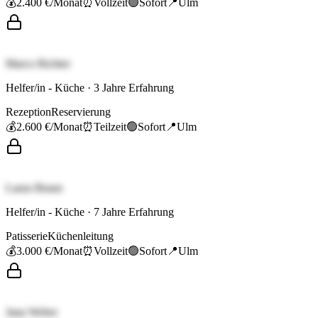
💰
2.400 €
/Monat
⏰
Vollzeit
🟢
Sofort
📍
Ulm
Marco Richter
Helfer/in - Küche
·
3
Jahre Erfahrung
Rezeption
Reservierung
💰
2.600 €
/Monat
⏰
Teilzeit
🟢
Sofort
📍
Ulm
Laura Braun
Helfer/in - Küche
·
7
Jahre Erfahrung
Patisserie
Küchenleitung
💰
3.000 €
/Monat
⏰
Vollzeit
🟢
Sofort
📍
Ulm
Jana Weber