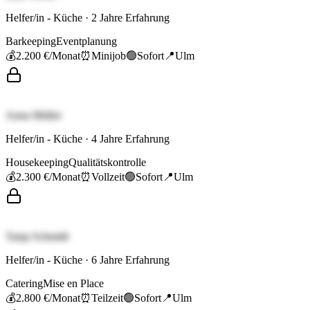
Helfer/in - Küche
·
2
Jahre Erfahrung
Barkeeping
Eventplanung
💰
2.200 €
/Monat
⏰
Minijob
🟢
Sofort
📍
Ulm
Anna Müller
Helfer/in - Küche
·
4
Jahre Erfahrung
Housekeeping
Qualitätskontrolle
💰
2.300 €
/Monat
⏰
Vollzeit
🟢
Sofort
📍
Ulm
Tanja Schmidt
Helfer/in - Küche
·
6
Jahre Erfahrung
Catering
Mise en Place
💰
2.800 €
/Monat
⏰
Teilzeit
🟢
Sofort
📍
Ulm