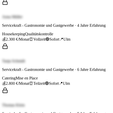
Anna Müller
Servicekraft - Gastronomie und Gastgewerbe
·
4
Jahre Erfahrung
Housekeeping
Qualitätskontrolle
💰
2.300 €
/Monat
⏰
Vollzeit
🟢
Sofort
📍
Ulm
Tanja Schmidt
Servicekraft - Gastronomie und Gastgewerbe
·
6
Jahre Erfahrung
Catering
Mise en Place
💰
2.800 €
/Monat
⏰
Teilzeit
🟢
Sofort
📍
Ulm
Thomas Klein