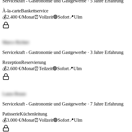
Servicekraft - Gastronomie und Gastgewerbe
·
5
Jahre Erfahrung
À-la-carte
Bankettservice
💰
2.400 €
/Monat
⏰
Vollzeit
🟢
Sofort
📍
Ulm
Marco Richter
Servicekraft - Gastronomie und Gastgewerbe
·
3
Jahre Erfahrung
Rezeption
Reservierung
💰
2.600 €
/Monat
⏰
Teilzeit
🟢
Sofort
📍
Ulm
Laura Braun
Servicekraft - Gastronomie und Gastgewerbe
·
7
Jahre Erfahrung
Patisserie
Küchenleitung
💰
3.000 €
/Monat
⏰
Vollzeit
🟢
Sofort
📍
Ulm