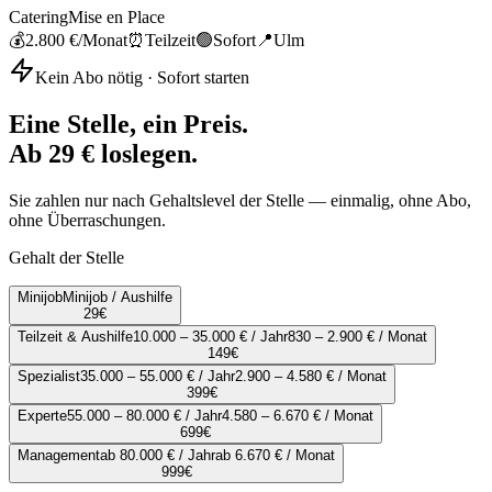
Catering
Mise en Place
💰
2.800 €
/Monat
⏰
Teilzeit
🟢
Sofort
📍
Ulm
Kein Abo nötig · Sofort starten
Eine Stelle, ein Preis.
Ab 29 € loslegen.
Sie zahlen nur nach Gehaltslevel der Stelle — einmalig, ohne Abo,
ohne Überraschungen.
Gehalt der Stelle
Minijob
Minijob / Aushilfe
29
€
Teilzeit & Aushilfe
10.000 – 35.000 € / Jahr
830 – 2.900 € / Monat
149
€
Spezialist
35.000 – 55.000 € / Jahr
2.900 – 4.580 € / Monat
399
€
Experte
55.000 – 80.000 € / Jahr
4.580 – 6.670 € / Monat
699
€
Management
ab 80.000 € / Jahr
ab 6.670 € / Monat
999
€