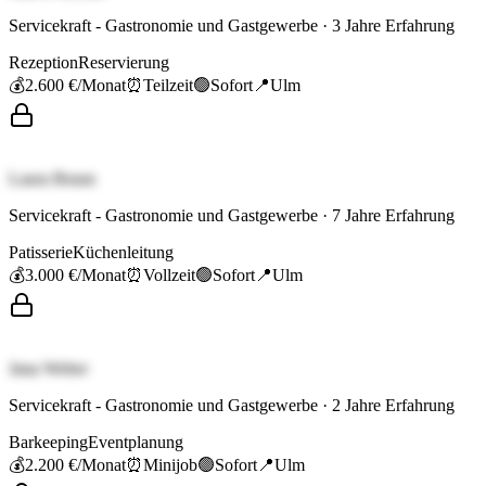
Servicekraft - Gastronomie und Gastgewerbe
·
3
Jahre Erfahrung
Rezeption
Reservierung
💰
2.600 €
/Monat
⏰
Teilzeit
🟢
Sofort
📍
Ulm
Laura Braun
Servicekraft - Gastronomie und Gastgewerbe
·
7
Jahre Erfahrung
Patisserie
Küchenleitung
💰
3.000 €
/Monat
⏰
Vollzeit
🟢
Sofort
📍
Ulm
Jana Weber
Servicekraft - Gastronomie und Gastgewerbe
·
2
Jahre Erfahrung
Barkeeping
Eventplanung
💰
2.200 €
/Monat
⏰
Minijob
🟢
Sofort
📍
Ulm