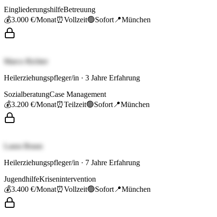
Eingliederungshilfe
Betreuung
💰
3.000 €
/Monat
⏰
Vollzeit
🟢
Sofort
📍
München
Marco Richter
Heilerziehungspfleger/in
·
3
Jahre Erfahrung
Sozialberatung
Case Management
💰
3.200 €
/Monat
⏰
Teilzeit
🟢
Sofort
📍
München
Laura Braun
Heilerziehungspfleger/in
·
7
Jahre Erfahrung
Jugendhilfe
Krisenintervention
💰
3.400 €
/Monat
⏰
Vollzeit
🟢
Sofort
📍
München