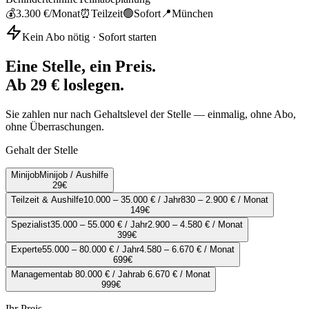
💰
3.300 €
/Monat
⏰
Teilzeit
🟢
Sofort
📍
München
Kein Abo nötig · Sofort starten
Eine Stelle, ein Preis.
Ab 29 € loslegen.
Sie zahlen nur nach Gehaltslevel der Stelle — einmalig, ohne Abo,
ohne Überraschungen.
Gehalt der Stelle
Minijob
Minijob / Aushilfe
29
€
Teilzeit & Aushilfe
10.000 – 35.000 € / Jahr
830 – 2.900 € / Monat
149
€
Spezialist
35.000 – 55.000 € / Jahr
2.900 – 4.580 € / Monat
399
€
Experte
55.000 – 80.000 € / Jahr
4.580 – 6.670 € / Monat
699
€
Management
ab 80.000 € / Jahr
ab 6.670 € / Monat
999
€
Ihr Preis