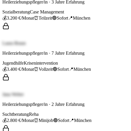
Heilerziehungspfleger/in
·
3
Jahre Erfahrung
Sozialberatung
Case Management
💰
3.200 €
/Monat
⏰
Teilzeit
🟢
Sofort
📍
München
Laura Braun
Heilerziehungspfleger/in
·
7
Jahre Erfahrung
Jugendhilfe
Krisenintervention
💰
3.400 €
/Monat
⏰
Vollzeit
🟢
Sofort
📍
München
Jana Weber
Heilerziehungspfleger/in
·
2
Jahre Erfahrung
Suchtberatung
Reha
💰
2.800 €
/Monat
⏰
Minijob
🟢
Sofort
📍
München