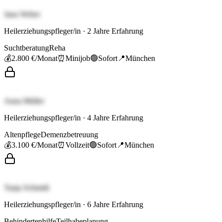
Jana Weber
Heilerziehungspfleger/in
·
2
Jahre Erfahrung
Suchtberatung
Reha
💰
2.800 €
/Monat
⏰
Minijob
🟢
Sofort
📍
München
Anna Müller
Heilerziehungspfleger/in
·
4
Jahre Erfahrung
Altenpflege
Demenzbetreuung
💰
3.100 €
/Monat
⏰
Vollzeit
🟢
Sofort
📍
München
Tanja Schmidt
Heilerziehungspfleger/in
·
6
Jahre Erfahrung
Behindertenhilfe
Teilhabeplanung