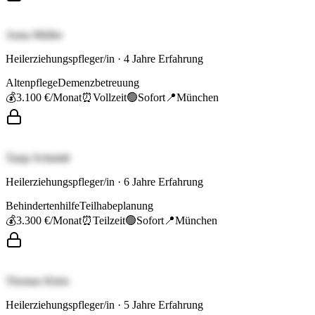
Anna Müller
Heilerziehungspfleger/in
·
4
Jahre Erfahrung
Altenpflege
Demenzbetreuung
💰
3.100 €
/Monat
⏰
Vollzeit
🟢
Sofort
📍
München
Tanja Schmidt
Heilerziehungspfleger/in
·
6
Jahre Erfahrung
Behindertenhilfe
Teilhabeplanung
💰
3.300 €
/Monat
⏰
Teilzeit
🟢
Sofort
📍
München
Thomas Klein
Heilerziehungspfleger/in
·
5
Jahre Erfahrung