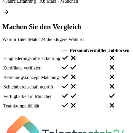
4 Jahre Erfahrung
·
Ab März
·
München
Machen Sie den
Vergleich
Warum TalentMatch24 die klügere Wahl ist
Personalvermittler
Jobbörsen
Eingliederungshilfe-Erfahrung
Zertifikate verifiziert
Betreuungskonzept-Matching
Schichtbereitschaft geprüft
Verfügbarkeit in München
Teamkompatibilität