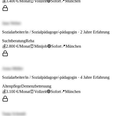
💰
3.400 €
/Monat
⏰
Vollzeit
🟢
Sofort
📍
München
Jana Weber
Sozialarbeiter/in / Sozialpädagoge/-pädagogin
·
2
Jahre Erfahrung
Suchtberatung
Reha
💰
2.800 €
/Monat
⏰
Minijob
🟢
Sofort
📍
München
Anna Müller
Sozialarbeiter/in / Sozialpädagoge/-pädagogin
·
4
Jahre Erfahrung
Altenpflege
Demenzbetreuung
💰
3.100 €
/Monat
⏰
Vollzeit
🟢
Sofort
📍
München
Tanja Schmidt