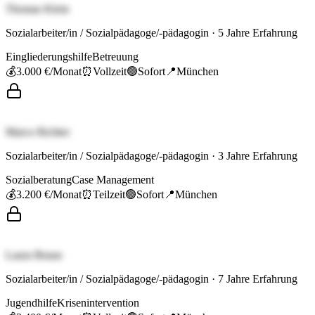
Thomas Klein
Sozialarbeiter/in / Sozialpädagoge/-pädagogin
·
5
Jahre Erfahrung
Eingliederungshilfe
Betreuung
💰
3.000 €
/Monat
⏰
Vollzeit
🟢
Sofort
📍
München
Marco Richter
Sozialarbeiter/in / Sozialpädagoge/-pädagogin
·
3
Jahre Erfahrung
Sozialberatung
Case Management
💰
3.200 €
/Monat
⏰
Teilzeit
🟢
Sofort
📍
München
Laura Braun
Sozialarbeiter/in / Sozialpädagoge/-pädagogin
·
7
Jahre Erfahrung
Jugendhilfe
Krisenintervention