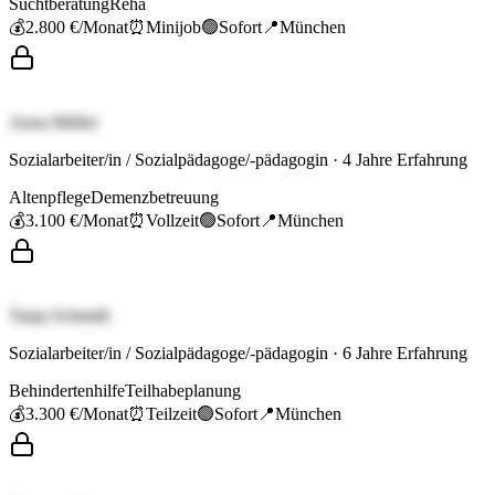
Suchtberatung
Reha
💰
2.800 €
/Monat
⏰
Minijob
🟢
Sofort
📍
München
Anna Müller
Sozialarbeiter/in / Sozialpädagoge/-pädagogin
·
4
Jahre Erfahrung
Altenpflege
Demenzbetreuung
💰
3.100 €
/Monat
⏰
Vollzeit
🟢
Sofort
📍
München
Tanja Schmidt
Sozialarbeiter/in / Sozialpädagoge/-pädagogin
·
6
Jahre Erfahrung
Behindertenhilfe
Teilhabeplanung
💰
3.300 €
/Monat
⏰
Teilzeit
🟢
Sofort
📍
München