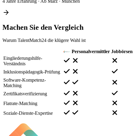
4 Jahre Erfahrung
·
Ab März
·
München
Machen Sie den
Vergleich
Warum TalentMatch24 die klügere Wahl ist
Personalvermittler
Jobbörsen
Eingliederungshilfe-
Verständnis
Inklusionspädagogik-Prüfung
Software-Kompetenz-
Matching
Zertifikatsverifizierung
Flatrate-Matching
Soziale-Dienste-Expertise