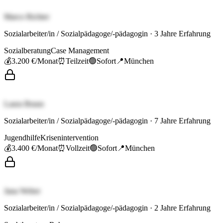
Marco Richter
Sozialarbeiter/in / Sozialpädagoge/-pädagogin
·
3
Jahre Erfahrung
Sozialberatung
Case Management
💰
3.200 €
/Monat
⏰
Teilzeit
🟢
Sofort
📍
München
Laura Braun
Sozialarbeiter/in / Sozialpädagoge/-pädagogin
·
7
Jahre Erfahrung
Jugendhilfe
Krisenintervention
💰
3.400 €
/Monat
⏰
Vollzeit
🟢
Sofort
📍
München
Jana Weber
Sozialarbeiter/in / Sozialpädagoge/-pädagogin
·
2
Jahre Erfahrung