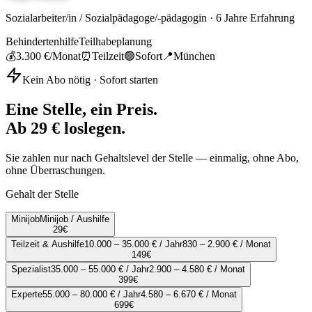
Sozialarbeiter/in / Sozialpädagoge/-pädagogin
·
6
Jahre Erfahrung
Behindertenhilfe
Teilhabeplanung
💰
3.300 €
/Monat
⏰
Teilzeit
🟢
Sofort
📍
München
Kein Abo nötig · Sofort starten
Eine Stelle, ein Preis.
Ab 29 € loslegen.
Sie zahlen nur nach Gehaltslevel der Stelle — einmalig, ohne Abo,
ohne Überraschungen.
Gehalt der Stelle
Minijob
Minijob / Aushilfe
29
€
Teilzeit & Aushilfe
10.000 – 35.000 € / Jahr
830 – 2.900 € / Monat
149
€
Spezialist
35.000 – 55.000 € / Jahr
2.900 – 4.580 € / Monat
399
€
Experte
55.000 – 80.000 € / Jahr
4.580 – 6.670 € / Monat
699
€