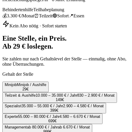
Behindertenhilfe
Teilhabeplanung
💰
3.300 €
/Monat
⏰
Teilzeit
🟢
Sofort
📍
Essen
Kein Abo nötig · Sofort starten
Eine Stelle, ein Preis.
Ab 29 € loslegen.
Sie zahlen nur nach Gehaltslevel der Stelle — einmalig, ohne Abo,
ohne Überraschungen.
Gehalt der Stelle
Minijob
Minijob / Aushilfe
29
€
Teilzeit & Aushilfe
10.000 – 35.000 € / Jahr
830 – 2.900 € / Monat
149
€
Spezialist
35.000 – 55.000 € / Jahr
2.900 – 4.580 € / Monat
399
€
Experte
55.000 – 80.000 € / Jahr
4.580 – 6.670 € / Monat
699
€
Management
ab 80.000 € / Jahr
ab 6.670 € / Monat
999
€