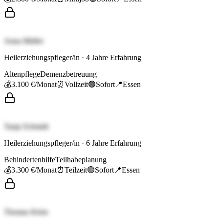
Anna Müller
Heilerziehungspfleger/in
·
4
Jahre Erfahrung
Altenpflege
Demenzbetreuung
💰
3.100 €
/Monat
⏰
Vollzeit
🟢
Sofort
📍
Essen
Tanja Schmidt
Heilerziehungspfleger/in
·
6
Jahre Erfahrung
Behindertenhilfe
Teilhabeplanung
💰
3.300 €
/Monat
⏰
Teilzeit
🟢
Sofort
📍
Essen
Thomas Klein