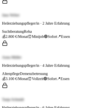
Jana Weber
Heilerziehungspfleger/in
·
2
Jahre Erfahrung
Suchtberatung
Reha
💰
2.800 €
/Monat
⏰
Minijob
🟢
Sofort
📍
Essen
Anna Müller
Heilerziehungspfleger/in
·
4
Jahre Erfahrung
Altenpflege
Demenzbetreuung
💰
3.100 €
/Monat
⏰
Vollzeit
🟢
Sofort
📍
Essen
Tanja Schmidt
Heilerziehungspfleger/in
·
6
Jahre Erfahrung