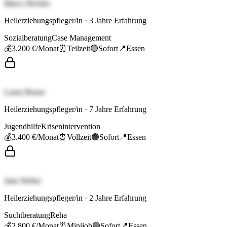
Marco Richter
Heilerziehungspfleger/in
·
3
Jahre Erfahrung
Sozialberatung
Case Management
💰
3.200 €
/Monat
⏰
Teilzeit
🟢
Sofort
📍
Essen
Laura Braun
Heilerziehungspfleger/in
·
7
Jahre Erfahrung
Jugendhilfe
Krisenintervention
💰
3.400 €
/Monat
⏰
Vollzeit
🟢
Sofort
📍
Essen
Jana Weber
Heilerziehungspfleger/in
·
2
Jahre Erfahrung
Suchtberatung
Reha
💰
2.800 €
/Monat
⏰
Minijob
🟢
Sofort
📍
Essen