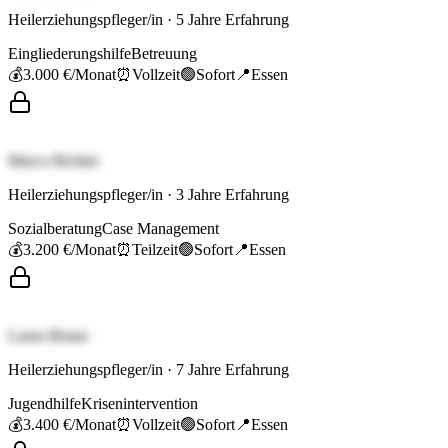
Heilerziehungspfleger/in
·
5
Jahre Erfahrung
Eingliederungshilfe
Betreuung
💰
3.000 €
/Monat
⏰
Vollzeit
🟢
Sofort
📍
Essen
Marco Richter
Heilerziehungspfleger/in
·
3
Jahre Erfahrung
Sozialberatung
Case Management
💰
3.200 €
/Monat
⏰
Teilzeit
🟢
Sofort
📍
Essen
Laura Braun
Heilerziehungspfleger/in
·
7
Jahre Erfahrung
Jugendhilfe
Krisenintervention
💰
3.400 €
/Monat
⏰
Vollzeit
🟢
Sofort
📍
Essen