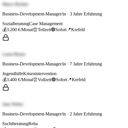
Marco Richter
Business-Development-Manager/in
·
3
Jahre Erfahrung
Sozialberatung
Case Management
💰
3.200 €
/Monat
⏰
Teilzeit
🟢
Sofort
📍
Krefeld
Laura Braun
Business-Development-Manager/in
·
7
Jahre Erfahrung
Jugendhilfe
Krisenintervention
💰
3.400 €
/Monat
⏰
Vollzeit
🟢
Sofort
📍
Krefeld
Jana Weber
Business-Development-Manager/in
·
2
Jahre Erfahrung
Suchtberatung
Reha