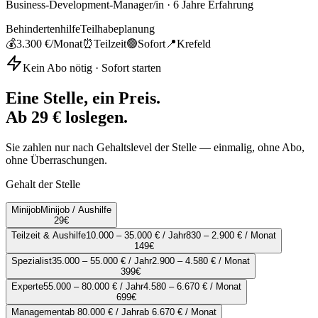
Business-Development-Manager/in
·
6
Jahre Erfahrung
Behindertenhilfe
Teilhabeplanung
💰
3.300 €
/Monat
⏰
Teilzeit
🟢
Sofort
📍
Krefeld
Kein Abo nötig · Sofort starten
Eine Stelle, ein Preis.
Ab 29 € loslegen.
Sie zahlen nur nach Gehaltslevel der Stelle — einmalig, ohne Abo,
ohne Überraschungen.
Gehalt der Stelle
Minijob
Minijob / Aushilfe
29
€
Teilzeit & Aushilfe
10.000 – 35.000 € / Jahr
830 – 2.900 € / Monat
149
€
Spezialist
35.000 – 55.000 € / Jahr
2.900 – 4.580 € / Monat
399
€
Experte
55.000 – 80.000 € / Jahr
4.580 – 6.670 € / Monat
699
€
Management
ab 80.000 € / Jahr
ab 6.670 € / Monat