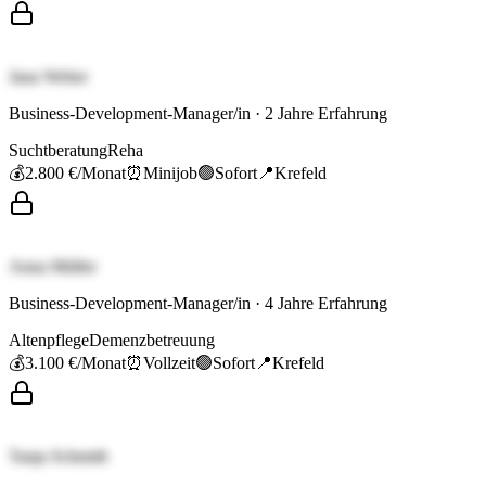
Jana Weber
Business-Development-Manager/in
·
2
Jahre Erfahrung
Suchtberatung
Reha
💰
2.800 €
/Monat
⏰
Minijob
🟢
Sofort
📍
Krefeld
Anna Müller
Business-Development-Manager/in
·
4
Jahre Erfahrung
Altenpflege
Demenzbetreuung
💰
3.100 €
/Monat
⏰
Vollzeit
🟢
Sofort
📍
Krefeld
Tanja Schmidt