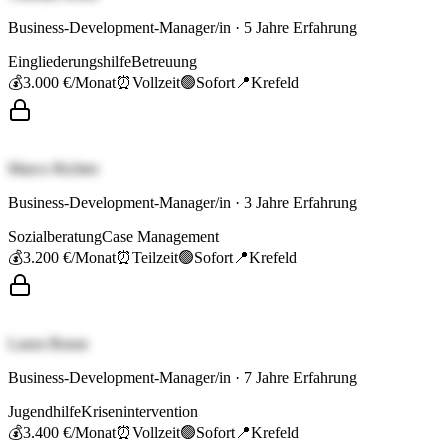
Business-Development-Manager/in
·
5
Jahre Erfahrung
Eingliederungshilfe
Betreuung
💰
3.000 €
/Monat
⏰
Vollzeit
🟢
Sofort
📍
Krefeld
Marco Richter
Business-Development-Manager/in
·
3
Jahre Erfahrung
Sozialberatung
Case Management
💰
3.200 €
/Monat
⏰
Teilzeit
🟢
Sofort
📍
Krefeld
Laura Braun
Business-Development-Manager/in
·
7
Jahre Erfahrung
Jugendhilfe
Krisenintervention
💰
3.400 €
/Monat
⏰
Vollzeit
🟢
Sofort
📍
Krefeld