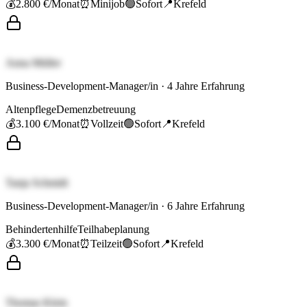
💰
2.800 €
/Monat
⏰
Minijob
🟢
Sofort
📍
Krefeld
Anna Müller
Business-Development-Manager/in
·
4
Jahre Erfahrung
Altenpflege
Demenzbetreuung
💰
3.100 €
/Monat
⏰
Vollzeit
🟢
Sofort
📍
Krefeld
Tanja Schmidt
Business-Development-Manager/in
·
6
Jahre Erfahrung
Behindertenhilfe
Teilhabeplanung
💰
3.300 €
/Monat
⏰
Teilzeit
🟢
Sofort
📍
Krefeld
Thomas Klein