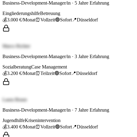
Business-Development-Manager/in
·
5
Jahre Erfahrung
Eingliederungshilfe
Betreuung
💰
3.000 €
/Monat
⏰
Vollzeit
🟢
Sofort
📍
Düsseldorf
Marco Richter
Business-Development-Manager/in
·
3
Jahre Erfahrung
Sozialberatung
Case Management
💰
3.200 €
/Monat
⏰
Teilzeit
🟢
Sofort
📍
Düsseldorf
Laura Braun
Business-Development-Manager/in
·
7
Jahre Erfahrung
Jugendhilfe
Krisenintervention
💰
3.400 €
/Monat
⏰
Vollzeit
🟢
Sofort
📍
Düsseldorf