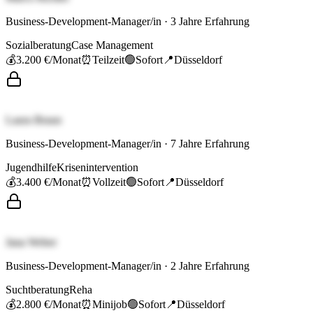
Business-Development-Manager/in
·
3
Jahre Erfahrung
Sozialberatung
Case Management
💰
3.200 €
/Monat
⏰
Teilzeit
🟢
Sofort
📍
Düsseldorf
Laura Braun
Business-Development-Manager/in
·
7
Jahre Erfahrung
Jugendhilfe
Krisenintervention
💰
3.400 €
/Monat
⏰
Vollzeit
🟢
Sofort
📍
Düsseldorf
Jana Weber
Business-Development-Manager/in
·
2
Jahre Erfahrung
Suchtberatung
Reha
💰
2.800 €
/Monat
⏰
Minijob
🟢
Sofort
📍
Düsseldorf