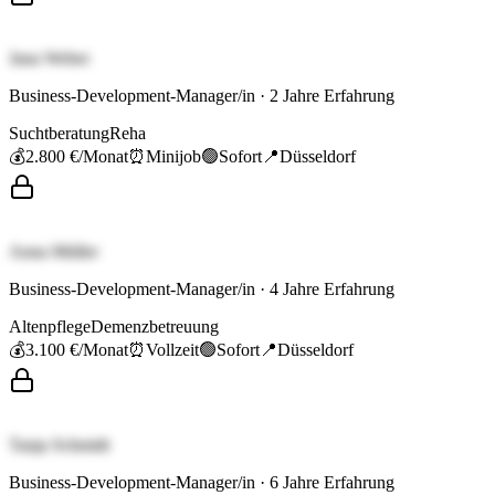
Jana Weber
Business-Development-Manager/in
·
2
Jahre Erfahrung
Suchtberatung
Reha
💰
2.800 €
/Monat
⏰
Minijob
🟢
Sofort
📍
Düsseldorf
Anna Müller
Business-Development-Manager/in
·
4
Jahre Erfahrung
Altenpflege
Demenzbetreuung
💰
3.100 €
/Monat
⏰
Vollzeit
🟢
Sofort
📍
Düsseldorf
Tanja Schmidt
Business-Development-Manager/in
·
6
Jahre Erfahrung