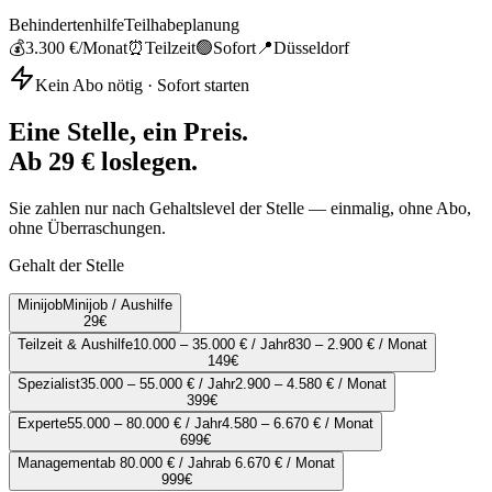
Behindertenhilfe
Teilhabeplanung
💰
3.300 €
/Monat
⏰
Teilzeit
🟢
Sofort
📍
Düsseldorf
Kein Abo nötig · Sofort starten
Eine Stelle, ein Preis.
Ab 29 € loslegen.
Sie zahlen nur nach Gehaltslevel der Stelle — einmalig, ohne Abo,
ohne Überraschungen.
Gehalt der Stelle
Minijob
Minijob / Aushilfe
29
€
Teilzeit & Aushilfe
10.000 – 35.000 € / Jahr
830 – 2.900 € / Monat
149
€
Spezialist
35.000 – 55.000 € / Jahr
2.900 – 4.580 € / Monat
399
€
Experte
55.000 – 80.000 € / Jahr
4.580 – 6.670 € / Monat
699
€
Management
ab 80.000 € / Jahr
ab 6.670 € / Monat
999
€