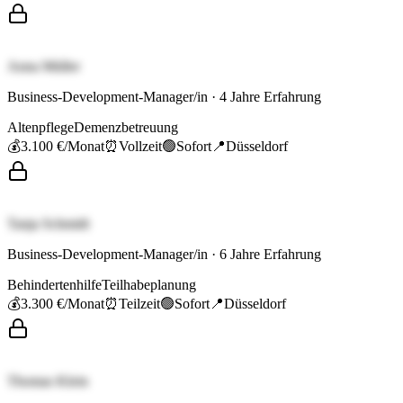
Anna Müller
Business-Development-Manager/in
·
4
Jahre Erfahrung
Altenpflege
Demenzbetreuung
💰
3.100 €
/Monat
⏰
Vollzeit
🟢
Sofort
📍
Düsseldorf
Tanja Schmidt
Business-Development-Manager/in
·
6
Jahre Erfahrung
Behindertenhilfe
Teilhabeplanung
💰
3.300 €
/Monat
⏰
Teilzeit
🟢
Sofort
📍
Düsseldorf
Thomas Klein