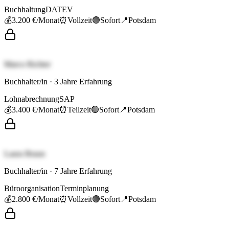
Buchhaltung
DATEV
💰
3.200 €
/Monat
⏰
Vollzeit
🟢
Sofort
📍
Potsdam
Marco Richter
Buchhalter/in
·
3
Jahre Erfahrung
Lohnabrechnung
SAP
💰
3.400 €
/Monat
⏰
Teilzeit
🟢
Sofort
📍
Potsdam
Laura Braun
Buchhalter/in
·
7
Jahre Erfahrung
Büroorganisation
Terminplanung
💰
2.800 €
/Monat
⏰
Vollzeit
🟢
Sofort
📍
Potsdam