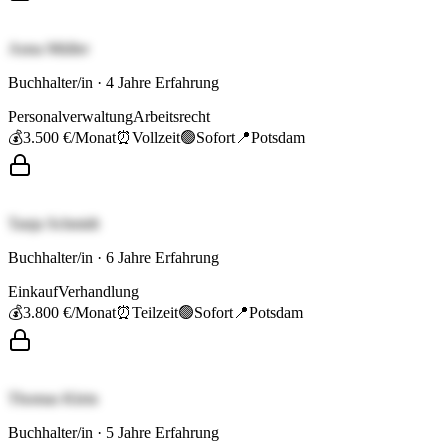
Anna Müller
Buchhalter/in
·
4
Jahre Erfahrung
Personalverwaltung
Arbeitsrecht
💰
3.500 €
/Monat
⏰
Vollzeit
🟢
Sofort
📍
Potsdam
Tanja Schmidt
Buchhalter/in
·
6
Jahre Erfahrung
Einkauf
Verhandlung
💰
3.800 €
/Monat
⏰
Teilzeit
🟢
Sofort
📍
Potsdam
Thomas Klein
Buchhalter/in
·
5
Jahre Erfahrung