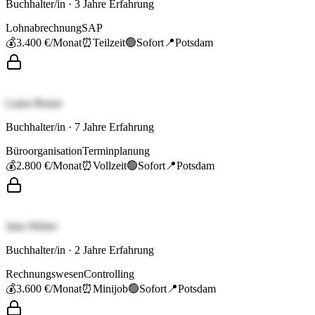
Buchhalter/in
·
3
Jahre Erfahrung
Lohnabrechnung
SAP
💰
3.400 €
/Monat
⏰
Teilzeit
🟢
Sofort
📍
Potsdam
Laura Braun
Buchhalter/in
·
7
Jahre Erfahrung
Büroorganisation
Terminplanung
💰
2.800 €
/Monat
⏰
Vollzeit
🟢
Sofort
📍
Potsdam
Jana Weber
Buchhalter/in
·
2
Jahre Erfahrung
Rechnungswesen
Controlling
💰
3.600 €
/Monat
⏰
Minijob
🟢
Sofort
📍
Potsdam