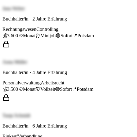
Jana Weber
Buchhalter/in
·
2
Jahre Erfahrung
Rechnungswesen
Controlling
💰
3.600 €
/Monat
⏰
Minijob
🟢
Sofort
📍
Potsdam
Anna Müller
Buchhalter/in
·
4
Jahre Erfahrung
Personalverwaltung
Arbeitsrecht
💰
3.500 €
/Monat
⏰
Vollzeit
🟢
Sofort
📍
Potsdam
Tanja Schmidt
Buchhalter/in
·
6
Jahre Erfahrung
Einkauf
Verhandlung