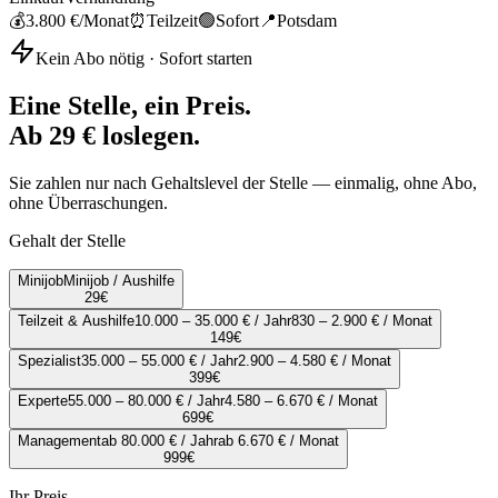
💰
3.800 €
/Monat
⏰
Teilzeit
🟢
Sofort
📍
Potsdam
Kein Abo nötig · Sofort starten
Eine Stelle, ein Preis.
Ab 29 € loslegen.
Sie zahlen nur nach Gehaltslevel der Stelle — einmalig, ohne Abo,
ohne Überraschungen.
Gehalt der Stelle
Minijob
Minijob / Aushilfe
29
€
Teilzeit & Aushilfe
10.000 – 35.000 € / Jahr
830 – 2.900 € / Monat
149
€
Spezialist
35.000 – 55.000 € / Jahr
2.900 – 4.580 € / Monat
399
€
Experte
55.000 – 80.000 € / Jahr
4.580 – 6.670 € / Monat
699
€
Management
ab 80.000 € / Jahr
ab 6.670 € / Monat
999
€
Ihr Preis