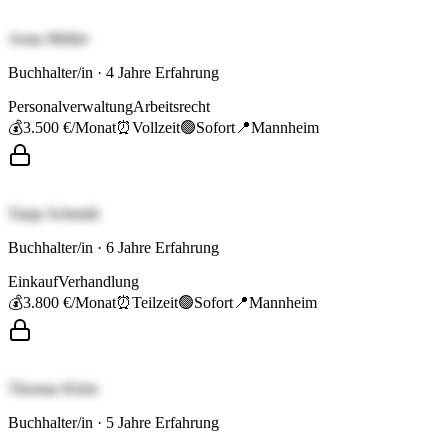
Anna Müller
Buchhalter/in
·
4
Jahre Erfahrung
Personalverwaltung
Arbeitsrecht
💰
3.500 €
/Monat
⏰
Vollzeit
🟢
Sofort
📍
Mannheim
Tanja Schmidt
Buchhalter/in
·
6
Jahre Erfahrung
Einkauf
Verhandlung
💰
3.800 €
/Monat
⏰
Teilzeit
🟢
Sofort
📍
Mannheim
Thomas Klein
Buchhalter/in
·
5
Jahre Erfahrung