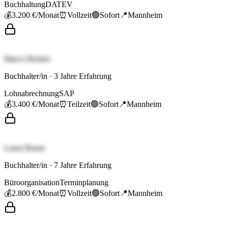
Buchhaltung
DATEV
💰
3.200 €
/Monat
⏰
Vollzeit
🟢
Sofort
📍
Mannheim
Marco Richter
Buchhalter/in
·
3
Jahre Erfahrung
Lohnabrechnung
SAP
💰
3.400 €
/Monat
⏰
Teilzeit
🟢
Sofort
📍
Mannheim
Laura Braun
Buchhalter/in
·
7
Jahre Erfahrung
Büroorganisation
Terminplanung
💰
2.800 €
/Monat
⏰
Vollzeit
🟢
Sofort
📍
Mannheim