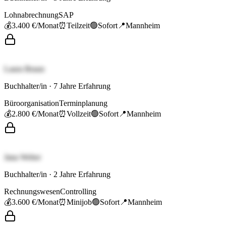
Lohnabrechnung
SAP
💰
3.400 €
/Monat
⏰
Teilzeit
🟢
Sofort
📍
Mannheim
Laura Braun
Buchhalter/in
·
7
Jahre Erfahrung
Büroorganisation
Terminplanung
💰
2.800 €
/Monat
⏰
Vollzeit
🟢
Sofort
📍
Mannheim
Jana Weber
Buchhalter/in
·
2
Jahre Erfahrung
Rechnungswesen
Controlling
💰
3.600 €
/Monat
⏰
Minijob
🟢
Sofort
📍
Mannheim