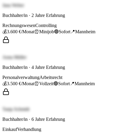
Jana Weber
Buchhalter/in
·
2
Jahre Erfahrung
Rechnungswesen
Controlling
💰
3.600 €
/Monat
⏰
Minijob
🟢
Sofort
📍
Mannheim
Anna Müller
Buchhalter/in
·
4
Jahre Erfahrung
Personalverwaltung
Arbeitsrecht
💰
3.500 €
/Monat
⏰
Vollzeit
🟢
Sofort
📍
Mannheim
Tanja Schmidt
Buchhalter/in
·
6
Jahre Erfahrung
Einkauf
Verhandlung