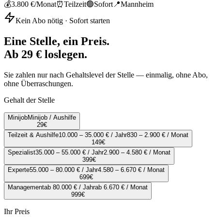
💰
3.800 €
/Monat
⏰
Teilzeit
🟢
Sofort
📍
Mannheim
Kein Abo nötig · Sofort starten
Eine Stelle, ein Preis.
Ab 29 € loslegen.
Sie zahlen nur nach Gehaltslevel der Stelle — einmalig, ohne Abo,
ohne Überraschungen.
Gehalt der Stelle
Minijob
Minijob / Aushilfe
29
€
Teilzeit & Aushilfe
10.000 – 35.000 € / Jahr
830 – 2.900 € / Monat
149
€
Spezialist
35.000 – 55.000 € / Jahr
2.900 – 4.580 € / Monat
399
€
Experte
55.000 – 80.000 € / Jahr
4.580 – 6.670 € / Monat
699
€
Management
ab 80.000 € / Jahr
ab 6.670 € / Monat
999
€
Ihr Preis