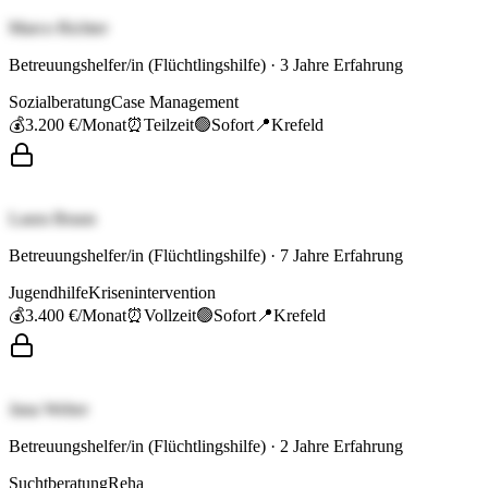
Marco Richter
Betreuungshelfer/in (Flüchtlingshilfe)
·
3
Jahre Erfahrung
Sozialberatung
Case Management
💰
3.200 €
/Monat
⏰
Teilzeit
🟢
Sofort
📍
Krefeld
Laura Braun
Betreuungshelfer/in (Flüchtlingshilfe)
·
7
Jahre Erfahrung
Jugendhilfe
Krisenintervention
💰
3.400 €
/Monat
⏰
Vollzeit
🟢
Sofort
📍
Krefeld
Jana Weber
Betreuungshelfer/in (Flüchtlingshilfe)
·
2
Jahre Erfahrung
Suchtberatung
Reha