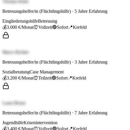
Thomas Klein
Betreuungshelfer/in (Flüchtlingshilfe)
·
5
Jahre Erfahrung
Eingliederungshilfe
Betreuung
💰
3.000 €
/Monat
⏰
Vollzeit
🟢
Sofort
📍
Krefeld
Marco Richter
Betreuungshelfer/in (Flüchtlingshilfe)
·
3
Jahre Erfahrung
Sozialberatung
Case Management
💰
3.200 €
/Monat
⏰
Teilzeit
🟢
Sofort
📍
Krefeld
Laura Braun
Betreuungshelfer/in (Flüchtlingshilfe)
·
7
Jahre Erfahrung
Jugendhilfe
Krisenintervention
💰
3.400 €
/Monat
⏰
Vollzeit
🟢
Sofort
📍
Krefeld