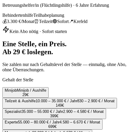
Betreuungshelfer/in (Flüchtlingshilfe)
·
6
Jahre Erfahrung
Behindertenhilfe
Teilhabeplanung
💰
3.300 €
/Monat
⏰
Teilzeit
🟢
Sofort
📍
Krefeld
Kein Abo nötig · Sofort starten
Eine Stelle, ein Preis.
Ab 29 € loslegen.
Sie zahlen nur nach Gehaltslevel der Stelle — einmalig, ohne Abo,
ohne Überraschungen.
Gehalt der Stelle
Minijob
Minijob / Aushilfe
29
€
Teilzeit & Aushilfe
10.000 – 35.000 € / Jahr
830 – 2.900 € / Monat
149
€
Spezialist
35.000 – 55.000 € / Jahr
2.900 – 4.580 € / Monat
399
€
Experte
55.000 – 80.000 € / Jahr
4.580 – 6.670 € / Monat
699
€