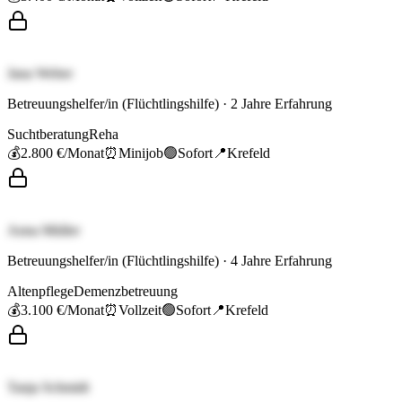
Jana Weber
Betreuungshelfer/in (Flüchtlingshilfe)
·
2
Jahre Erfahrung
Suchtberatung
Reha
💰
2.800 €
/Monat
⏰
Minijob
🟢
Sofort
📍
Krefeld
Anna Müller
Betreuungshelfer/in (Flüchtlingshilfe)
·
4
Jahre Erfahrung
Altenpflege
Demenzbetreuung
💰
3.100 €
/Monat
⏰
Vollzeit
🟢
Sofort
📍
Krefeld
Tanja Schmidt