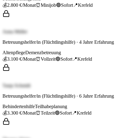
💰
2.800 €
/Monat
⏰
Minijob
🟢
Sofort
📍
Krefeld
Anna Müller
Betreuungshelfer/in (Flüchtlingshilfe)
·
4
Jahre Erfahrung
Altenpflege
Demenzbetreuung
💰
3.100 €
/Monat
⏰
Vollzeit
🟢
Sofort
📍
Krefeld
Tanja Schmidt
Betreuungshelfer/in (Flüchtlingshilfe)
·
6
Jahre Erfahrung
Behindertenhilfe
Teilhabeplanung
💰
3.300 €
/Monat
⏰
Teilzeit
🟢
Sofort
📍
Krefeld