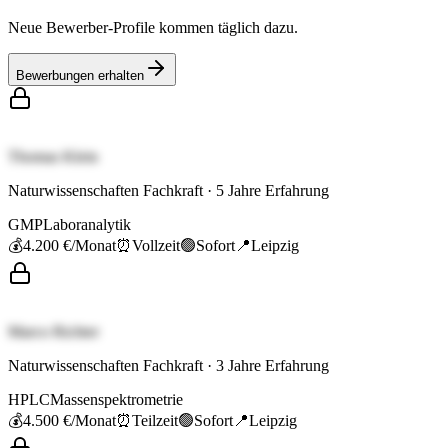
Neue Bewerber-Profile kommen täglich dazu.
Bewerbungen erhalten
Thomas Klein
Naturwissenschaften Fachkraft
·
5
Jahre Erfahrung
GMP
Laboranalytik
💰
4.200 €
/Monat
⏰
Vollzeit
🟢
Sofort
📍
Leipzig
Marco Richter
Naturwissenschaften Fachkraft
·
3
Jahre Erfahrung
HPLC
Massenspektrometrie
💰
4.500 €
/Monat
⏰
Teilzeit
🟢
Sofort
📍
Leipzig