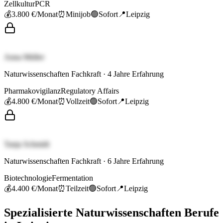
Zellkultur
PCR
💰
3.800 €
/Monat
⏰
Minijob
🟢
Sofort
📍
Leipzig
Anna Müller
Naturwissenschaften Fachkraft
·
4
Jahre Erfahrung
Pharmakovigilanz
Regulatory Affairs
💰
4.800 €
/Monat
⏰
Vollzeit
🟢
Sofort
📍
Leipzig
Tanja Schmidt
Naturwissenschaften Fachkraft
·
6
Jahre Erfahrung
Biotechnologie
Fermentation
💰
4.400 €
/Monat
⏰
Teilzeit
🟢
Sofort
📍
Leipzig
Spezialisierte
Naturwissenschaften
Berufe