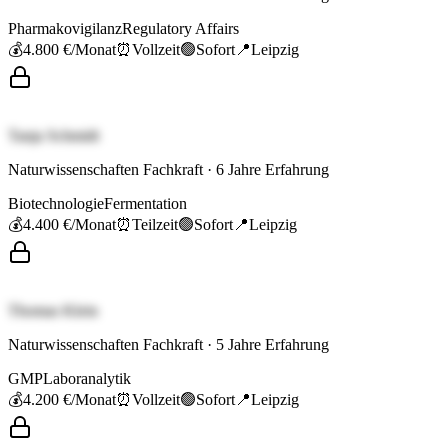
Pharmakovigilanz
Regulatory Affairs
💰
4.800 €
/Monat
⏰
Vollzeit
🟢
Sofort
📍
Leipzig
Tanja Schmidt
Naturwissenschaften Fachkraft
·
6
Jahre Erfahrung
Biotechnologie
Fermentation
💰
4.400 €
/Monat
⏰
Teilzeit
🟢
Sofort
📍
Leipzig
Thomas Klein
Naturwissenschaften Fachkraft
·
5
Jahre Erfahrung
GMP
Laboranalytik
💰
4.200 €
/Monat
⏰
Vollzeit
🟢
Sofort
📍
Leipzig