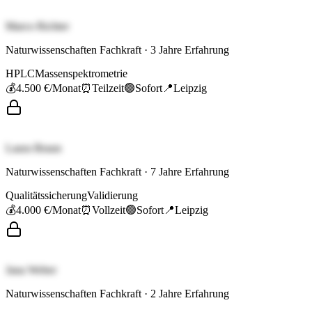
Marco Richter
Naturwissenschaften Fachkraft
·
3
Jahre Erfahrung
HPLC
Massenspektrometrie
💰
4.500 €
/Monat
⏰
Teilzeit
🟢
Sofort
📍
Leipzig
Laura Braun
Naturwissenschaften Fachkraft
·
7
Jahre Erfahrung
Qualitätssicherung
Validierung
💰
4.000 €
/Monat
⏰
Vollzeit
🟢
Sofort
📍
Leipzig
Jana Weber
Naturwissenschaften Fachkraft
·
2
Jahre Erfahrung