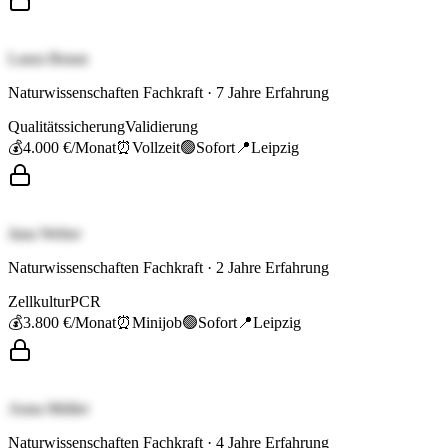
Laura Braun
Naturwissenschaften Fachkraft
·
7
Jahre Erfahrung
Qualitätssicherung
Validierung
💰
4.000 €
/Monat
⏰
Vollzeit
🟢
Sofort
📍
Leipzig
Jana Weber
Naturwissenschaften Fachkraft
·
2
Jahre Erfahrung
Zellkultur
PCR
💰
3.800 €
/Monat
⏰
Minijob
🟢
Sofort
📍
Leipzig
Anna Müller
Naturwissenschaften Fachkraft
·
4
Jahre Erfahrung