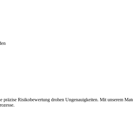
den
 Ohne präzise Risikobewertung drohen Ungenauigkeiten. Mit unserem Matc
rozesse.