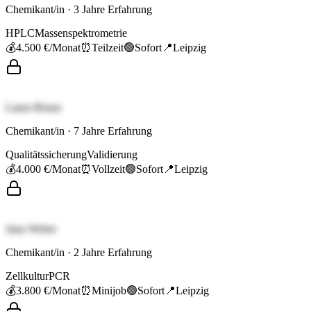
Chemikant/in
·
3
Jahre Erfahrung
HPLC
Massenspektrometrie
💰
4.500 €
/Monat
⏰
Teilzeit
🟢
Sofort
📍
Leipzig
Laura Braun
Chemikant/in
·
7
Jahre Erfahrung
Qualitätssicherung
Validierung
💰
4.000 €
/Monat
⏰
Vollzeit
🟢
Sofort
📍
Leipzig
Jana Weber
Chemikant/in
·
2
Jahre Erfahrung
Zellkultur
PCR
💰
3.800 €
/Monat
⏰
Minijob
🟢
Sofort
📍
Leipzig