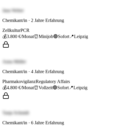
Jana Weber
Chemikant/in
·
2
Jahre Erfahrung
Zellkultur
PCR
💰
3.800 €
/Monat
⏰
Minijob
🟢
Sofort
📍
Leipzig
Anna Müller
Chemikant/in
·
4
Jahre Erfahrung
Pharmakovigilanz
Regulatory Affairs
💰
4.800 €
/Monat
⏰
Vollzeit
🟢
Sofort
📍
Leipzig
Tanja Schmidt
Chemikant/in
·
6
Jahre Erfahrung