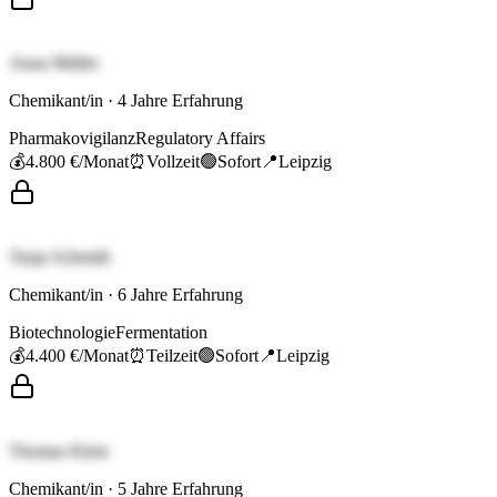
Anna Müller
Chemikant/in
·
4
Jahre Erfahrung
Pharmakovigilanz
Regulatory Affairs
💰
4.800 €
/Monat
⏰
Vollzeit
🟢
Sofort
📍
Leipzig
Tanja Schmidt
Chemikant/in
·
6
Jahre Erfahrung
Biotechnologie
Fermentation
💰
4.400 €
/Monat
⏰
Teilzeit
🟢
Sofort
📍
Leipzig
Thomas Klein
Chemikant/in
·
5
Jahre Erfahrung