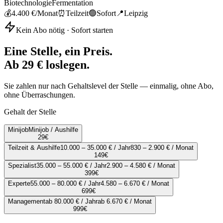
Biotechnologie
Fermentation
💰
4.400 €
/Monat
⏰
Teilzeit
🟢
Sofort
📍
Leipzig
Kein Abo nötig · Sofort starten
Eine Stelle, ein Preis.
Ab 29 € loslegen.
Sie zahlen nur nach Gehaltslevel der Stelle — einmalig, ohne Abo,
ohne Überraschungen.
Gehalt der Stelle
Minijob
Minijob / Aushilfe
29
€
Teilzeit & Aushilfe
10.000 – 35.000 € / Jahr
830 – 2.900 € / Monat
149
€
Spezialist
35.000 – 55.000 € / Jahr
2.900 – 4.580 € / Monat
399
€
Experte
55.000 – 80.000 € / Jahr
4.580 – 6.670 € / Monat
699
€
Management
ab 80.000 € / Jahr
ab 6.670 € / Monat
999
€