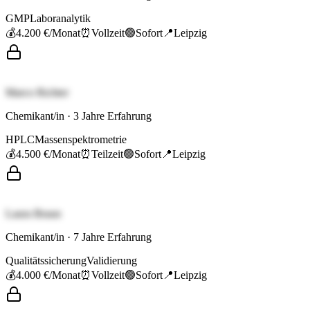
GMP
Laboranalytik
💰
4.200 €
/Monat
⏰
Vollzeit
🟢
Sofort
📍
Leipzig
Marco Richter
Chemikant/in
·
3
Jahre Erfahrung
HPLC
Massenspektrometrie
💰
4.500 €
/Monat
⏰
Teilzeit
🟢
Sofort
📍
Leipzig
Laura Braun
Chemikant/in
·
7
Jahre Erfahrung
Qualitätssicherung
Validierung
💰
4.000 €
/Monat
⏰
Vollzeit
🟢
Sofort
📍
Leipzig