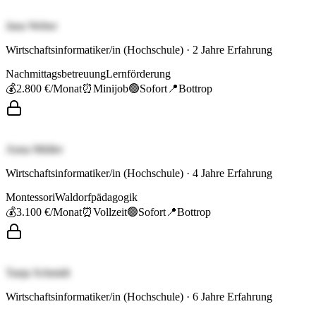
Jana Weber
Wirtschaftsinformatiker/in (Hochschule)
·
2
Jahre Erfahrung
Nachmittagsbetreuung
Lernförderung
💰
2.800 €
/Monat
⏰
Minijob
🟢
Sofort
📍
Bottrop
Anna Müller
Wirtschaftsinformatiker/in (Hochschule)
·
4
Jahre Erfahrung
Montessori
Waldorfpädagogik
💰
3.100 €
/Monat
⏰
Vollzeit
🟢
Sofort
📍
Bottrop
Tanja Schmidt
Wirtschaftsinformatiker/in (Hochschule)
·
6
Jahre Erfahrung