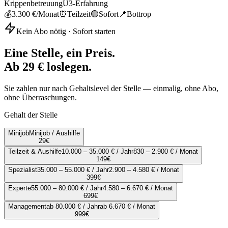
Krippenbetreuung
U3-Erfahrung
💰
3.300 €
/Monat
⏰
Teilzeit
🟢
Sofort
📍
Bottrop
Kein Abo nötig · Sofort starten
Eine Stelle, ein Preis.
Ab 29 € loslegen.
Sie zahlen nur nach Gehaltslevel der Stelle — einmalig, ohne Abo,
ohne Überraschungen.
Gehalt der Stelle
Minijob
Minijob / Aushilfe
29
€
Teilzeit & Aushilfe
10.000 – 35.000 € / Jahr
830 – 2.900 € / Monat
149
€
Spezialist
35.000 – 55.000 € / Jahr
2.900 – 4.580 € / Monat
399
€
Experte
55.000 – 80.000 € / Jahr
4.580 – 6.670 € / Monat
699
€
Management
ab 80.000 € / Jahr
ab 6.670 € / Monat
999
€