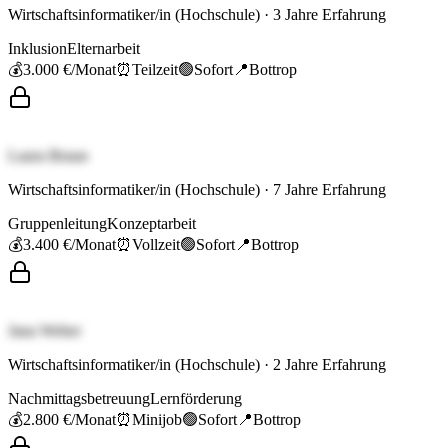
Wirtschaftsinformatiker/in (Hochschule)
·
3
Jahre Erfahrung
Inklusion
Elternarbeit
💰
3.000 €
/Monat
⏰
Teilzeit
🟢
Sofort
📍
Bottrop
Laura Braun
Wirtschaftsinformatiker/in (Hochschule)
·
7
Jahre Erfahrung
Gruppenleitung
Konzeptarbeit
💰
3.400 €
/Monat
⏰
Vollzeit
🟢
Sofort
📍
Bottrop
Jana Weber
Wirtschaftsinformatiker/in (Hochschule)
·
2
Jahre Erfahrung
Nachmittagsbetreuung
Lernförderung
💰
2.800 €
/Monat
⏰
Minijob
🟢
Sofort
📍
Bottrop