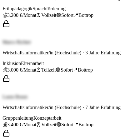
Frühpädagogik
Sprachförderung
💰
3.200 €
/Monat
⏰
Vollzeit
🟢
Sofort
📍
Bottrop
Marco Richter
Wirtschaftsinformatiker/in (Hochschule)
·
3
Jahre Erfahrung
Inklusion
Elternarbeit
💰
3.000 €
/Monat
⏰
Teilzeit
🟢
Sofort
📍
Bottrop
Laura Braun
Wirtschaftsinformatiker/in (Hochschule)
·
7
Jahre Erfahrung
Gruppenleitung
Konzeptarbeit
💰
3.400 €
/Monat
⏰
Vollzeit
🟢
Sofort
📍
Bottrop