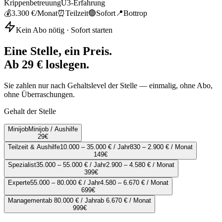
Krippenbetreuung
U3-Erfahrung
💰
3.300 €
/Monat
⏰
Teilzeit
🟢
Sofort
📍
Bottrop
Kein Abo nötig · Sofort starten
Eine Stelle, ein Preis.
Ab 29 € loslegen.
Sie zahlen nur nach Gehaltslevel der Stelle — einmalig, ohne Abo,
ohne Überraschungen.
Gehalt der Stelle
Minijob
Minijob / Aushilfe
29
€
Teilzeit & Aushilfe
10.000 – 35.000 € / Jahr
830 – 2.900 € / Monat
149
€
Spezialist
35.000 – 55.000 € / Jahr
2.900 – 4.580 € / Monat
399
€
Experte
55.000 – 80.000 € / Jahr
4.580 – 6.670 € / Monat
699
€
Management
ab 80.000 € / Jahr
ab 6.670 € / Monat
999
€