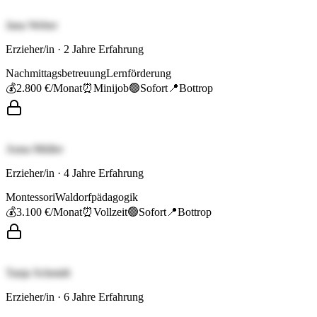
Jana Weber
Erzieher/in
·
2
Jahre Erfahrung
Nachmittagsbetreuung
Lernförderung
💰
2.800 €
/Monat
⏰
Minijob
🟢
Sofort
📍
Bottrop
Anna Müller
Erzieher/in
·
4
Jahre Erfahrung
Montessori
Waldorfpädagogik
💰
3.100 €
/Monat
⏰
Vollzeit
🟢
Sofort
📍
Bottrop
Tanja Schmidt
Erzieher/in
·
6
Jahre Erfahrung