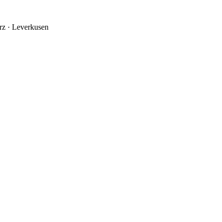
rz
·
Leverkusen