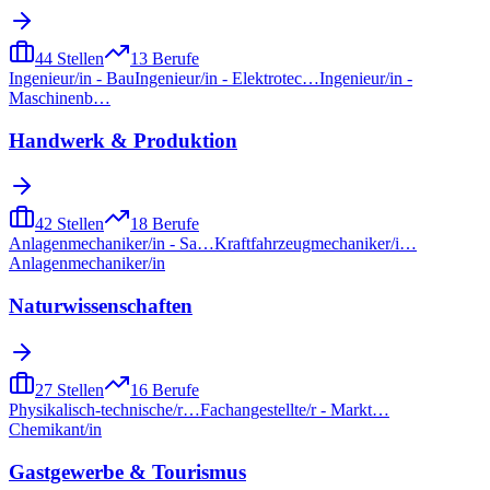
44
Stellen
13
Berufe
Ingenieur/in - Bau
Ingenieur/in - Elektrotec…
Ingenieur/in -
Maschinenb…
Handwerk & Produktion
42
Stellen
18
Berufe
Anlagenmechaniker/in - Sa…
Kraftfahrzeugmechaniker/i…
Anlagenmechaniker/in
Naturwissenschaften
27
Stellen
16
Berufe
Physikalisch-technische/r…
Fachangestellte/r - Markt…
Chemikant/in
Gastgewerbe & Tourismus