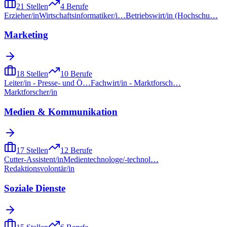
21
Stellen
4
Berufe
Erzieher/in
Wirtschaftsinformatiker/i…
Betriebswirt/in (Hochschu…
Marketing
18
Stellen
10
Berufe
Leiter/in - Presse- und Ö…
Fachwirt/in - Marktforsch…
Marktforscher/in
Medien & Kommunikation
17
Stellen
12
Berufe
Cutter-Assistent/in
Medientechnologe/-technol…
Redaktionsvolontär/in
Soziale Dienste