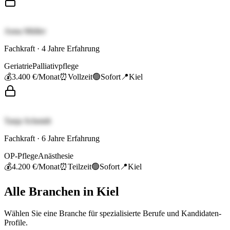
Anna Müller
Fachkraft
·
4
Jahre Erfahrung
Geriatrie
Palliativpflege
💰
3.400 €
/Monat
⏰
Vollzeit
🟢
Sofort
📍
Kiel
Tanja Schmidt
Fachkraft
·
6
Jahre Erfahrung
OP-Pflege
Anästhesie
💰
4.200 €
/Monat
⏰
Teilzeit
🟢
Sofort
📍
Kiel
Alle Branchen in
Kiel
Wählen Sie eine Branche für spezialisierte Berufe und Kandidaten-
Profile.