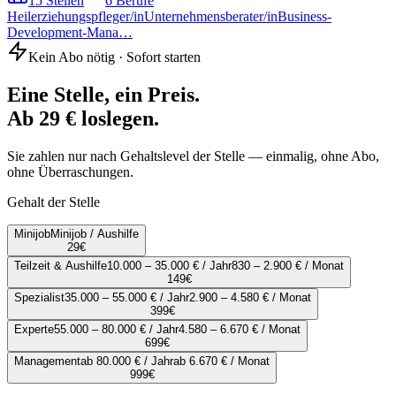
15
Stellen
6
Berufe
Heilerziehungspfleger/in
Unternehmensberater/in
Business-
Development-Mana…
Kein Abo nötig · Sofort starten
Eine Stelle, ein Preis.
Ab 29 € loslegen.
Sie zahlen nur nach Gehaltslevel der Stelle — einmalig, ohne Abo,
ohne Überraschungen.
Gehalt der Stelle
Minijob
Minijob / Aushilfe
29
€
Teilzeit & Aushilfe
10.000 – 35.000 € / Jahr
830 – 2.900 € / Monat
149
€
Spezialist
35.000 – 55.000 € / Jahr
2.900 – 4.580 € / Monat
399
€
Experte
55.000 – 80.000 € / Jahr
4.580 – 6.670 € / Monat
699
€
Management
ab 80.000 € / Jahr
ab 6.670 € / Monat
999
€