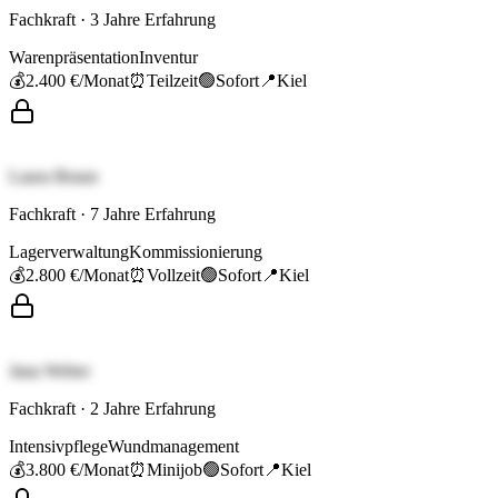
Fachkraft
·
3
Jahre Erfahrung
Warenpräsentation
Inventur
💰
2.400 €
/Monat
⏰
Teilzeit
🟢
Sofort
📍
Kiel
Laura Braun
Fachkraft
·
7
Jahre Erfahrung
Lagerverwaltung
Kommissionierung
💰
2.800 €
/Monat
⏰
Vollzeit
🟢
Sofort
📍
Kiel
Jana Weber
Fachkraft
·
2
Jahre Erfahrung
Intensivpflege
Wundmanagement
💰
3.800 €
/Monat
⏰
Minijob
🟢
Sofort
📍
Kiel