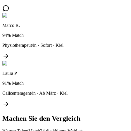
Marco R.
94%
Match
Physiotherapeut/in
·
Sofort
·
Kiel
Laura P.
91%
Match
Callcenteragent/in
·
Ab März
·
Kiel
Machen Sie den
Vergleich
Warum TalentMatch24 die klügere Wahl ist