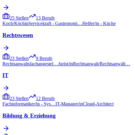
25
Stellen
13
Berufe
Koch/Köchin
Servicekraft - Gastronomi…
Helfer/in - Küche
Rechtswesen
23
Stellen
9
Berufe
Rechtsanwaltsfachangestel…
Jurist/in
Rechtsanwalt/Rechtsanwält…
IT
23
Stellen
12
Berufe
Fachinformatiker/in - Sys…
IT-Manager/in
Cloud-Architect
Bildung & Erziehung