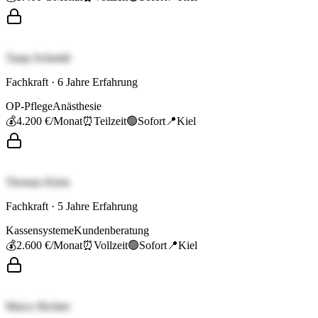
Tanja Schmidt
Fachkraft
·
6
Jahre Erfahrung
OP-Pflege
Anästhesie
💰
4.200 €
/Monat
⏰
Teilzeit
🟢
Sofort
📍
Kiel
Thomas Klein
Fachkraft
·
5
Jahre Erfahrung
Kassensysteme
Kundenberatung
💰
2.600 €
/Monat
⏰
Vollzeit
🟢
Sofort
📍
Kiel
Marco Richter