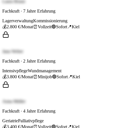
Laura Braun
Fachkraft
·
7
Jahre Erfahrung
Lagerverwaltung
Kommissionierung
💰
2.800 €
/Monat
⏰
Vollzeit
🟢
Sofort
📍
Kiel
Jana Weber
Fachkraft
·
2
Jahre Erfahrung
Intensivpflege
Wundmanagement
💰
3.800 €
/Monat
⏰
Minijob
🟢
Sofort
📍
Kiel
Anna Müller
Fachkraft
·
4
Jahre Erfahrung
Geriatrie
Palliativpflege
💰
3.400 €
/Monat
⏰
Vollzeit
🟢
Sofort
📍
Kiel