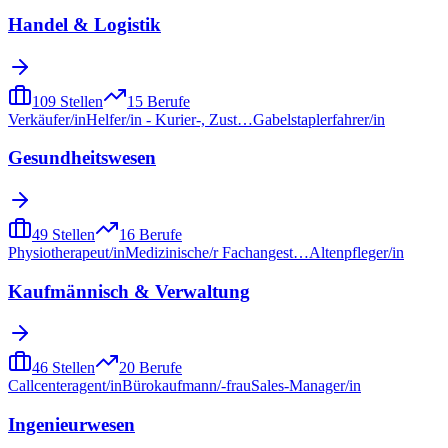
Handel & Logistik
109
Stellen
15
Berufe
Verkäufer/in
Helfer/in - Kurier-, Zust…
Gabelstaplerfahrer/in
Gesundheitswesen
49
Stellen
16
Berufe
Physiotherapeut/in
Medizinische/r Fachangest…
Altenpfleger/in
Kaufmännisch & Verwaltung
46
Stellen
20
Berufe
Callcenteragent/in
Bürokaufmann/-frau
Sales-Manager/in
Ingenieurwesen