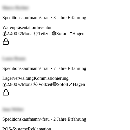
Marco Richter
Speditionskaufmann/-frau
·
3
Jahre Erfahrung
Warenpräsentation
Inventur
💰
2.400 €
/Monat
⏰
Teilzeit
🟢
Sofort
📍
Hagen
Laura Braun
Speditionskaufmann/-frau
·
7
Jahre Erfahrung
Lagerverwaltung
Kommissionierung
💰
2.800 €
/Monat
⏰
Vollzeit
🟢
Sofort
📍
Hagen
Jana Weber
Speditionskaufmann/-frau
·
2
Jahre Erfahrung
POS-Systeme
Reklamation