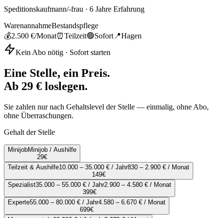
Speditionskaufmann/-frau
·
6
Jahre Erfahrung
Warenannahme
Bestandspflege
💰
2.500 €
/Monat
⏰
Teilzeit
🟢
Sofort
📍
Hagen
Kein Abo nötig · Sofort starten
Eine Stelle, ein Preis.
Ab 29 € loslegen.
Sie zahlen nur nach Gehaltslevel der Stelle — einmalig, ohne Abo,
ohne Überraschungen.
Gehalt der Stelle
Minijob
Minijob / Aushilfe
29
€
Teilzeit & Aushilfe
10.000 – 35.000 € / Jahr
830 – 2.900 € / Monat
149
€
Spezialist
35.000 – 55.000 € / Jahr
2.900 – 4.580 € / Monat
399
€
Experte
55.000 – 80.000 € / Jahr
4.580 – 6.670 € / Monat
699
€