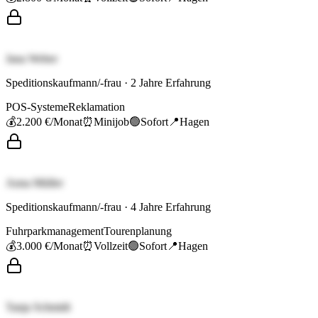
Jana Weber
Speditionskaufmann/-frau
·
2
Jahre Erfahrung
POS-Systeme
Reklamation
💰
2.200 €
/Monat
⏰
Minijob
🟢
Sofort
📍
Hagen
Anna Müller
Speditionskaufmann/-frau
·
4
Jahre Erfahrung
Fuhrparkmanagement
Tourenplanung
💰
3.000 €
/Monat
⏰
Vollzeit
🟢
Sofort
📍
Hagen
Tanja Schmidt