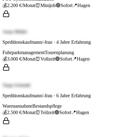
💰
2.200 €
/Monat
⏰
Minijob
🟢
Sofort
📍
Hagen
Anna Müller
Speditionskaufmann/-frau
·
4
Jahre Erfahrung
Fuhrparkmanagement
Tourenplanung
💰
3.000 €
/Monat
⏰
Vollzeit
🟢
Sofort
📍
Hagen
Tanja Schmidt
Speditionskaufmann/-frau
·
6
Jahre Erfahrung
Warenannahme
Bestandspflege
💰
2.500 €
/Monat
⏰
Teilzeit
🟢
Sofort
📍
Hagen