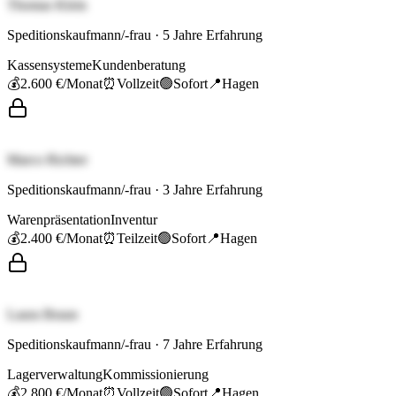
Thomas Klein
Speditionskaufmann/-frau
·
5
Jahre Erfahrung
Kassensysteme
Kundenberatung
💰
2.600 €
/Monat
⏰
Vollzeit
🟢
Sofort
📍
Hagen
Marco Richter
Speditionskaufmann/-frau
·
3
Jahre Erfahrung
Warenpräsentation
Inventur
💰
2.400 €
/Monat
⏰
Teilzeit
🟢
Sofort
📍
Hagen
Laura Braun
Speditionskaufmann/-frau
·
7
Jahre Erfahrung
Lagerverwaltung
Kommissionierung
💰
2.800 €
/Monat
⏰
Vollzeit
🟢
Sofort
📍
Hagen