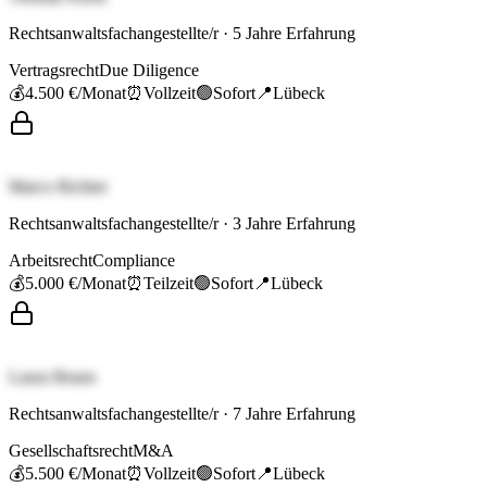
Rechtsanwaltsfachangestellte/r
·
5
Jahre Erfahrung
Vertragsrecht
Due Diligence
💰
4.500 €
/Monat
⏰
Vollzeit
🟢
Sofort
📍
Lübeck
Marco Richter
Rechtsanwaltsfachangestellte/r
·
3
Jahre Erfahrung
Arbeitsrecht
Compliance
💰
5.000 €
/Monat
⏰
Teilzeit
🟢
Sofort
📍
Lübeck
Laura Braun
Rechtsanwaltsfachangestellte/r
·
7
Jahre Erfahrung
Gesellschaftsrecht
M&A
💰
5.500 €
/Monat
⏰
Vollzeit
🟢
Sofort
📍
Lübeck