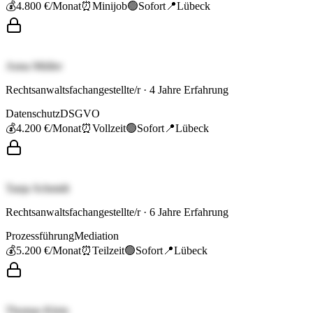
💰
4.800 €
/Monat
⏰
Minijob
🟢
Sofort
📍
Lübeck
Anna Müller
Rechtsanwaltsfachangestellte/r
·
4
Jahre Erfahrung
Datenschutz
DSGVO
💰
4.200 €
/Monat
⏰
Vollzeit
🟢
Sofort
📍
Lübeck
Tanja Schmidt
Rechtsanwaltsfachangestellte/r
·
6
Jahre Erfahrung
Prozessführung
Mediation
💰
5.200 €
/Monat
⏰
Teilzeit
🟢
Sofort
📍
Lübeck
Thomas Klein