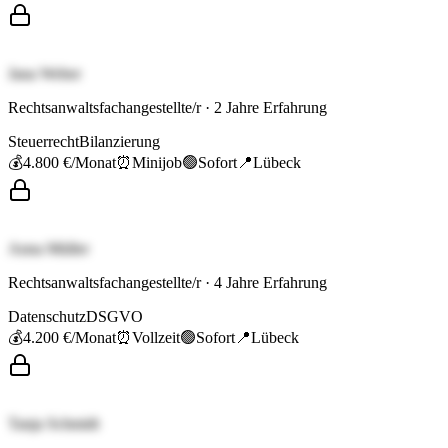
Jana Weber
Rechtsanwaltsfachangestellte/r
·
2
Jahre Erfahrung
Steuerrecht
Bilanzierung
💰
4.800 €
/Monat
⏰
Minijob
🟢
Sofort
📍
Lübeck
Anna Müller
Rechtsanwaltsfachangestellte/r
·
4
Jahre Erfahrung
Datenschutz
DSGVO
💰
4.200 €
/Monat
⏰
Vollzeit
🟢
Sofort
📍
Lübeck
Tanja Schmidt