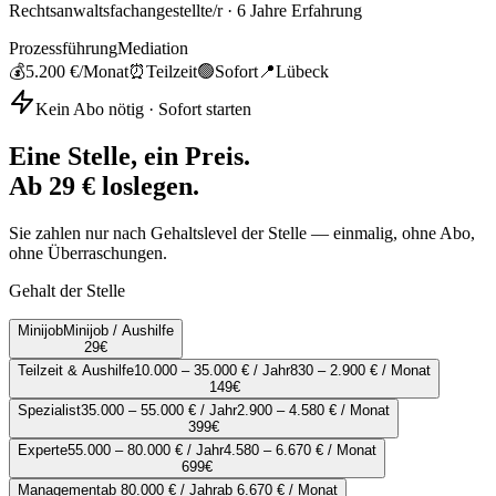
Rechtsanwaltsfachangestellte/r
·
6
Jahre Erfahrung
Prozessführung
Mediation
💰
5.200 €
/Monat
⏰
Teilzeit
🟢
Sofort
📍
Lübeck
Kein Abo nötig · Sofort starten
Eine Stelle, ein Preis.
Ab 29 € loslegen.
Sie zahlen nur nach Gehaltslevel der Stelle — einmalig, ohne Abo,
ohne Überraschungen.
Gehalt der Stelle
Minijob
Minijob / Aushilfe
29
€
Teilzeit & Aushilfe
10.000 – 35.000 € / Jahr
830 – 2.900 € / Monat
149
€
Spezialist
35.000 – 55.000 € / Jahr
2.900 – 4.580 € / Monat
399
€
Experte
55.000 – 80.000 € / Jahr
4.580 – 6.670 € / Monat
699
€
Management
ab 80.000 € / Jahr
ab 6.670 € / Monat