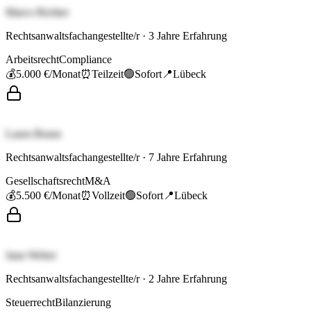
Marco Richter
Rechtsanwaltsfachangestellte/r
·
3
Jahre Erfahrung
Arbeitsrecht
Compliance
💰
5.000 €
/Monat
⏰
Teilzeit
🟢
Sofort
📍
Lübeck
Laura Braun
Rechtsanwaltsfachangestellte/r
·
7
Jahre Erfahrung
Gesellschaftsrecht
M&A
💰
5.500 €
/Monat
⏰
Vollzeit
🟢
Sofort
📍
Lübeck
Jana Weber
Rechtsanwaltsfachangestellte/r
·
2
Jahre Erfahrung
Steuerrecht
Bilanzierung