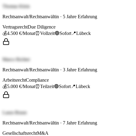
Thomas Klein
Rechtsanwalt/Rechtsanwältin
·
5
Jahre Erfahrung
Vertragsrecht
Due Diligence
💰
4.500 €
/Monat
⏰
Vollzeit
🟢
Sofort
📍
Lübeck
Marco Richter
Rechtsanwalt/Rechtsanwältin
·
3
Jahre Erfahrung
Arbeitsrecht
Compliance
💰
5.000 €
/Monat
⏰
Teilzeit
🟢
Sofort
📍
Lübeck
Laura Braun
Rechtsanwalt/Rechtsanwältin
·
7
Jahre Erfahrung
Gesellschaftsrecht
M&A