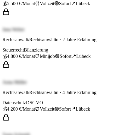
💰
5.500 €
/Monat
⏰
Vollzeit
🟢
Sofort
📍
Lübeck
Jana Weber
Rechtsanwalt/Rechtsanwältin
·
2
Jahre Erfahrung
Steuerrecht
Bilanzierung
💰
4.800 €
/Monat
⏰
Minijob
🟢
Sofort
📍
Lübeck
Anna Müller
Rechtsanwalt/Rechtsanwältin
·
4
Jahre Erfahrung
Datenschutz
DSGVO
💰
4.200 €
/Monat
⏰
Vollzeit
🟢
Sofort
📍
Lübeck
Tanja Schmidt