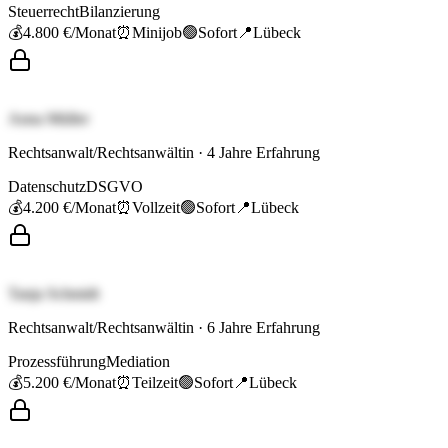
Steuerrecht
Bilanzierung
💰
4.800 €
/Monat
⏰
Minijob
🟢
Sofort
📍
Lübeck
Anna Müller
Rechtsanwalt/Rechtsanwältin
·
4
Jahre Erfahrung
Datenschutz
DSGVO
💰
4.200 €
/Monat
⏰
Vollzeit
🟢
Sofort
📍
Lübeck
Tanja Schmidt
Rechtsanwalt/Rechtsanwältin
·
6
Jahre Erfahrung
Prozessführung
Mediation
💰
5.200 €
/Monat
⏰
Teilzeit
🟢
Sofort
📍
Lübeck