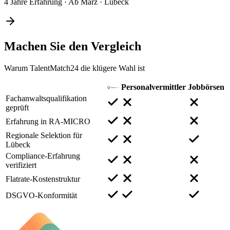
4 Jahre Erfahrung
·
Ab März
·
Lübeck
Machen Sie den
Vergleich
Warum TalentMatch24 die klügere Wahl ist
Personalvermittler
Jobbörsen
Fachanwaltsqualifikation
geprüft
Erfahrung in RA-MICRO
Regionale Selektion für
Lübeck
Compliance-Erfahrung
verifiziert
Flatrate-Kostenstruktur
DSGVO-Konformität