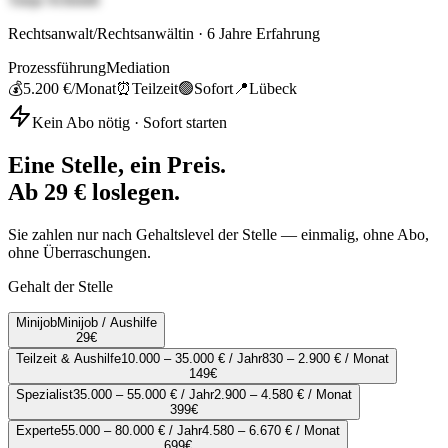
Rechtsanwalt/Rechtsanwältin
·
6
Jahre Erfahrung
Prozessführung
Mediation
💰
5.200 €
/Monat
⏰
Teilzeit
🟢
Sofort
📍
Lübeck
Kein Abo nötig · Sofort starten
Eine Stelle, ein Preis.
Ab 29 € loslegen.
Sie zahlen nur nach Gehaltslevel der Stelle — einmalig, ohne Abo,
ohne Überraschungen.
Gehalt der Stelle
Minijob
Minijob / Aushilfe
29
€
Teilzeit & Aushilfe
10.000 – 35.000 € / Jahr
830 – 2.900 € / Monat
149
€
Spezialist
35.000 – 55.000 € / Jahr
2.900 – 4.580 € / Monat
399
€
Experte
55.000 – 80.000 € / Jahr
4.580 – 6.670 € / Monat
699
€