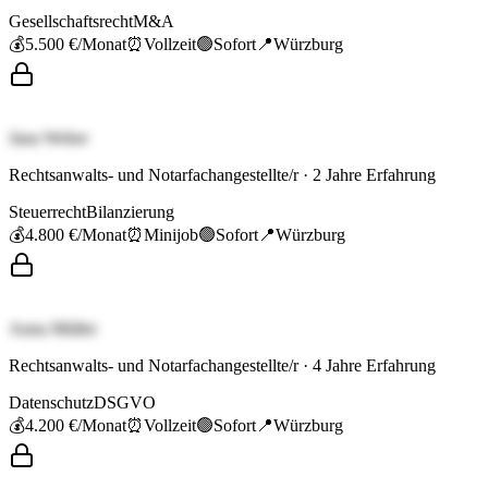
Gesellschaftsrecht
M&A
💰
5.500 €
/Monat
⏰
Vollzeit
🟢
Sofort
📍
Würzburg
Jana Weber
Rechtsanwalts- und Notarfachangestellte/r
·
2
Jahre Erfahrung
Steuerrecht
Bilanzierung
💰
4.800 €
/Monat
⏰
Minijob
🟢
Sofort
📍
Würzburg
Anna Müller
Rechtsanwalts- und Notarfachangestellte/r
·
4
Jahre Erfahrung
Datenschutz
DSGVO
💰
4.200 €
/Monat
⏰
Vollzeit
🟢
Sofort
📍
Würzburg