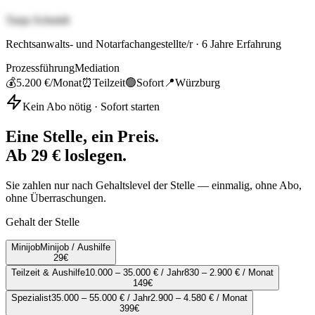
Tanja Schmidt
Rechtsanwalts- und Notarfachangestellte/r
·
6
Jahre Erfahrung
Prozessführung
Mediation
💰
5.200 €
/Monat
⏰
Teilzeit
🟢
Sofort
📍
Würzburg
Kein Abo nötig · Sofort starten
Eine Stelle, ein Preis.
Ab 29 € loslegen.
Sie zahlen nur nach Gehaltslevel der Stelle — einmalig, ohne Abo,
ohne Überraschungen.
Gehalt der Stelle
Minijob
Minijob / Aushilfe
29
€
Teilzeit & Aushilfe
10.000 – 35.000 € / Jahr
830 – 2.900 € / Monat
149
€
Spezialist
35.000 – 55.000 € / Jahr
2.900 – 4.580 € / Monat
399
€