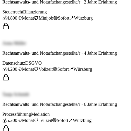
Rechtsanwalts- und Notarfachangestellte/r
·
2
Jahre Erfahrung
Steuerrecht
Bilanzierung
💰
4.800 €
/Monat
⏰
Minijob
🟢
Sofort
📍
Würzburg
Anna Müller
Rechtsanwalts- und Notarfachangestellte/r
·
4
Jahre Erfahrung
Datenschutz
DSGVO
💰
4.200 €
/Monat
⏰
Vollzeit
🟢
Sofort
📍
Würzburg
Tanja Schmidt
Rechtsanwalts- und Notarfachangestellte/r
·
6
Jahre Erfahrung
Prozessführung
Mediation
💰
5.200 €
/Monat
⏰
Teilzeit
🟢
Sofort
📍
Würzburg