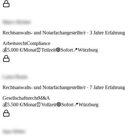
Marco Richter
Rechtsanwalts- und Notarfachangestellte/r
·
3
Jahre Erfahrung
Arbeitsrecht
Compliance
💰
5.000 €
/Monat
⏰
Teilzeit
🟢
Sofort
📍
Würzburg
Laura Braun
Rechtsanwalts- und Notarfachangestellte/r
·
7
Jahre Erfahrung
Gesellschaftsrecht
M&A
💰
5.500 €
/Monat
⏰
Vollzeit
🟢
Sofort
📍
Würzburg
Jana Weber