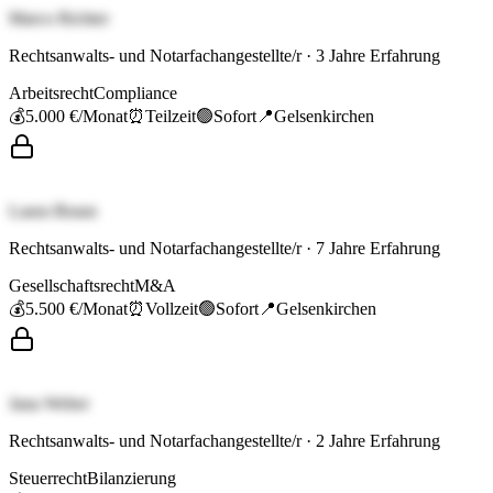
Marco Richter
Rechtsanwalts- und Notarfachangestellte/r
·
3
Jahre Erfahrung
Arbeitsrecht
Compliance
💰
5.000 €
/Monat
⏰
Teilzeit
🟢
Sofort
📍
Gelsenkirchen
Laura Braun
Rechtsanwalts- und Notarfachangestellte/r
·
7
Jahre Erfahrung
Gesellschaftsrecht
M&A
💰
5.500 €
/Monat
⏰
Vollzeit
🟢
Sofort
📍
Gelsenkirchen
Jana Weber
Rechtsanwalts- und Notarfachangestellte/r
·
2
Jahre Erfahrung
Steuerrecht
Bilanzierung