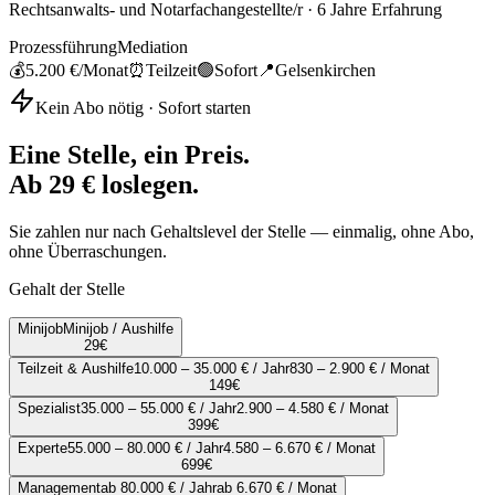
Rechtsanwalts- und Notarfachangestellte/r
·
6
Jahre Erfahrung
Prozessführung
Mediation
💰
5.200 €
/Monat
⏰
Teilzeit
🟢
Sofort
📍
Gelsenkirchen
Kein Abo nötig · Sofort starten
Eine Stelle, ein Preis.
Ab 29 € loslegen.
Sie zahlen nur nach Gehaltslevel der Stelle — einmalig, ohne Abo,
ohne Überraschungen.
Gehalt der Stelle
Minijob
Minijob / Aushilfe
29
€
Teilzeit & Aushilfe
10.000 – 35.000 € / Jahr
830 – 2.900 € / Monat
149
€
Spezialist
35.000 – 55.000 € / Jahr
2.900 – 4.580 € / Monat
399
€
Experte
55.000 – 80.000 € / Jahr
4.580 – 6.670 € / Monat
699
€
Management
ab 80.000 € / Jahr
ab 6.670 € / Monat