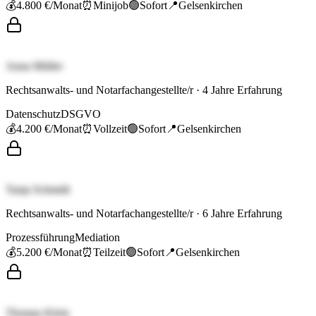
💰
4.800 €
/Monat
⏰
Minijob
🟢
Sofort
📍
Gelsenkirchen
Anna Müller
Rechtsanwalts- und Notarfachangestellte/r
·
4
Jahre Erfahrung
Datenschutz
DSGVO
💰
4.200 €
/Monat
⏰
Vollzeit
🟢
Sofort
📍
Gelsenkirchen
Tanja Schmidt
Rechtsanwalts- und Notarfachangestellte/r
·
6
Jahre Erfahrung
Prozessführung
Mediation
💰
5.200 €
/Monat
⏰
Teilzeit
🟢
Sofort
📍
Gelsenkirchen
Thomas Klein