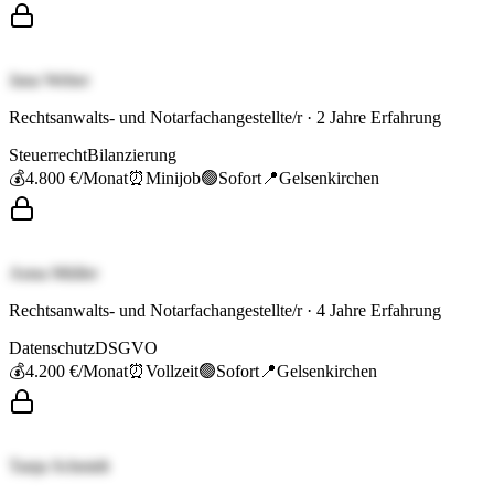
Jana Weber
Rechtsanwalts- und Notarfachangestellte/r
·
2
Jahre Erfahrung
Steuerrecht
Bilanzierung
💰
4.800 €
/Monat
⏰
Minijob
🟢
Sofort
📍
Gelsenkirchen
Anna Müller
Rechtsanwalts- und Notarfachangestellte/r
·
4
Jahre Erfahrung
Datenschutz
DSGVO
💰
4.200 €
/Monat
⏰
Vollzeit
🟢
Sofort
📍
Gelsenkirchen
Tanja Schmidt