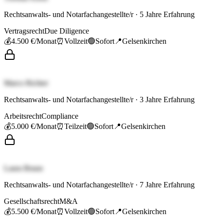
Rechtsanwalts- und Notarfachangestellte/r
·
5
Jahre Erfahrung
Vertragsrecht
Due Diligence
💰
4.500 €
/Monat
⏰
Vollzeit
🟢
Sofort
📍
Gelsenkirchen
Marco Richter
Rechtsanwalts- und Notarfachangestellte/r
·
3
Jahre Erfahrung
Arbeitsrecht
Compliance
💰
5.000 €
/Monat
⏰
Teilzeit
🟢
Sofort
📍
Gelsenkirchen
Laura Braun
Rechtsanwalts- und Notarfachangestellte/r
·
7
Jahre Erfahrung
Gesellschaftsrecht
M&A
💰
5.500 €
/Monat
⏰
Vollzeit
🟢
Sofort
📍
Gelsenkirchen