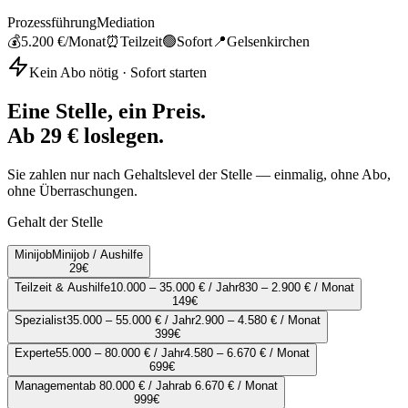
Prozessführung
Mediation
💰
5.200 €
/Monat
⏰
Teilzeit
🟢
Sofort
📍
Gelsenkirchen
Kein Abo nötig · Sofort starten
Eine Stelle, ein Preis.
Ab 29 € loslegen.
Sie zahlen nur nach Gehaltslevel der Stelle — einmalig, ohne Abo,
ohne Überraschungen.
Gehalt der Stelle
Minijob
Minijob / Aushilfe
29
€
Teilzeit & Aushilfe
10.000 – 35.000 € / Jahr
830 – 2.900 € / Monat
149
€
Spezialist
35.000 – 55.000 € / Jahr
2.900 – 4.580 € / Monat
399
€
Experte
55.000 – 80.000 € / Jahr
4.580 – 6.670 € / Monat
699
€
Management
ab 80.000 € / Jahr
ab 6.670 € / Monat
999
€