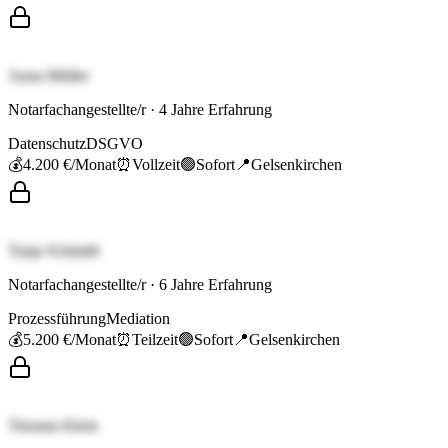
Anna Müller
Notarfachangestellte/r
·
4
Jahre Erfahrung
Datenschutz
DSGVO
💰
4.200 €
/Monat
⏰
Vollzeit
🟢
Sofort
📍
Gelsenkirchen
Tanja Schmidt
Notarfachangestellte/r
·
6
Jahre Erfahrung
Prozessführung
Mediation
💰
5.200 €
/Monat
⏰
Teilzeit
🟢
Sofort
📍
Gelsenkirchen
Thomas Klein