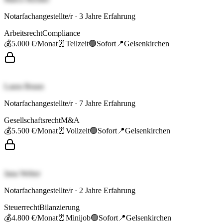
Notarfachangestellte/r
·
3
Jahre Erfahrung
Arbeitsrecht
Compliance
💰
5.000 €
/Monat
⏰
Teilzeit
🟢
Sofort
📍
Gelsenkirchen
Laura Braun
Notarfachangestellte/r
·
7
Jahre Erfahrung
Gesellschaftsrecht
M&A
💰
5.500 €
/Monat
⏰
Vollzeit
🟢
Sofort
📍
Gelsenkirchen
Jana Weber
Notarfachangestellte/r
·
2
Jahre Erfahrung
Steuerrecht
Bilanzierung
💰
4.800 €
/Monat
⏰
Minijob
🟢
Sofort
📍
Gelsenkirchen