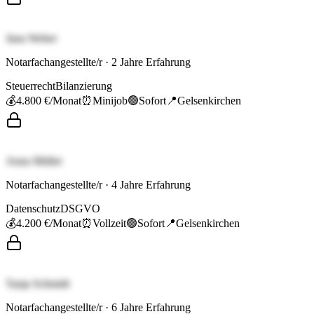
Jana Weber
Notarfachangestellte/r
·
2
Jahre Erfahrung
Steuerrecht
Bilanzierung
💰
4.800 €
/Monat
⏰
Minijob
🟢
Sofort
📍
Gelsenkirchen
Anna Müller
Notarfachangestellte/r
·
4
Jahre Erfahrung
Datenschutz
DSGVO
💰
4.200 €
/Monat
⏰
Vollzeit
🟢
Sofort
📍
Gelsenkirchen
Tanja Schmidt
Notarfachangestellte/r
·
6
Jahre Erfahrung