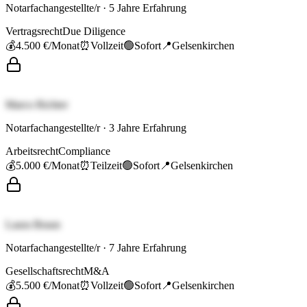
Notarfachangestellte/r
·
5
Jahre Erfahrung
Vertragsrecht
Due Diligence
💰
4.500 €
/Monat
⏰
Vollzeit
🟢
Sofort
📍
Gelsenkirchen
Marco Richter
Notarfachangestellte/r
·
3
Jahre Erfahrung
Arbeitsrecht
Compliance
💰
5.000 €
/Monat
⏰
Teilzeit
🟢
Sofort
📍
Gelsenkirchen
Laura Braun
Notarfachangestellte/r
·
7
Jahre Erfahrung
Gesellschaftsrecht
M&A
💰
5.500 €
/Monat
⏰
Vollzeit
🟢
Sofort
📍
Gelsenkirchen