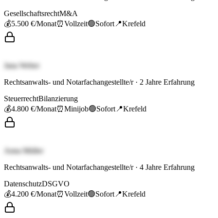
Gesellschaftsrecht
M&A
💰
5.500 €
/Monat
⏰
Vollzeit
🟢
Sofort
📍
Krefeld
Jana Weber
Rechtsanwalts- und Notarfachangestellte/r
·
2
Jahre Erfahrung
Steuerrecht
Bilanzierung
💰
4.800 €
/Monat
⏰
Minijob
🟢
Sofort
📍
Krefeld
Anna Müller
Rechtsanwalts- und Notarfachangestellte/r
·
4
Jahre Erfahrung
Datenschutz
DSGVO
💰
4.200 €
/Monat
⏰
Vollzeit
🟢
Sofort
📍
Krefeld