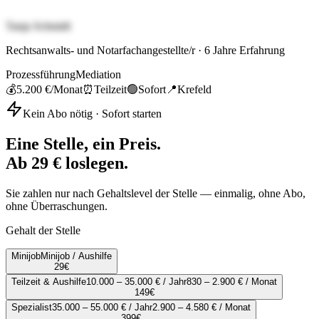
Tanja Schmidt
Rechtsanwalts- und Notarfachangestellte/r
·
6
Jahre Erfahrung
Prozessführung
Mediation
💰
5.200 €
/Monat
⏰
Teilzeit
🟢
Sofort
📍
Krefeld
Kein Abo nötig · Sofort starten
Eine Stelle, ein Preis.
Ab 29 € loslegen.
Sie zahlen nur nach Gehaltslevel der Stelle — einmalig, ohne Abo,
ohne Überraschungen.
Gehalt der Stelle
Minijob
Minijob / Aushilfe
29
€
Teilzeit & Aushilfe
10.000 – 35.000 € / Jahr
830 – 2.900 € / Monat
149
€
Spezialist
35.000 – 55.000 € / Jahr
2.900 – 4.580 € / Monat
399
€