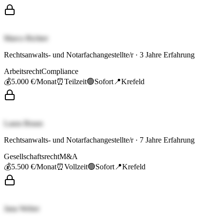
Marco Richter
Rechtsanwalts- und Notarfachangestellte/r
·
3
Jahre Erfahrung
Arbeitsrecht
Compliance
💰
5.000 €
/Monat
⏰
Teilzeit
🟢
Sofort
📍
Krefeld
Laura Braun
Rechtsanwalts- und Notarfachangestellte/r
·
7
Jahre Erfahrung
Gesellschaftsrecht
M&A
💰
5.500 €
/Monat
⏰
Vollzeit
🟢
Sofort
📍
Krefeld
Jana Weber