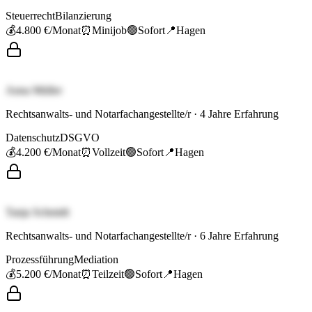
Steuerrecht
Bilanzierung
💰
4.800 €
/Monat
⏰
Minijob
🟢
Sofort
📍
Hagen
Anna Müller
Rechtsanwalts- und Notarfachangestellte/r
·
4
Jahre Erfahrung
Datenschutz
DSGVO
💰
4.200 €
/Monat
⏰
Vollzeit
🟢
Sofort
📍
Hagen
Tanja Schmidt
Rechtsanwalts- und Notarfachangestellte/r
·
6
Jahre Erfahrung
Prozessführung
Mediation
💰
5.200 €
/Monat
⏰
Teilzeit
🟢
Sofort
📍
Hagen