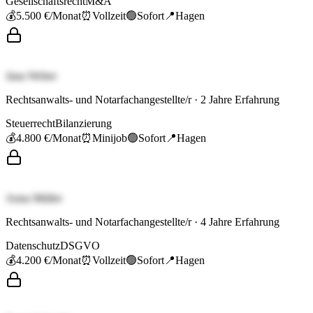
Gesellschaftsrecht
M&A
💰
5.500 €
/Monat
⏰
Vollzeit
🟢
Sofort
📍
Hagen
Jana Weber
Rechtsanwalts- und Notarfachangestellte/r
·
2
Jahre Erfahrung
Steuerrecht
Bilanzierung
💰
4.800 €
/Monat
⏰
Minijob
🟢
Sofort
📍
Hagen
Anna Müller
Rechtsanwalts- und Notarfachangestellte/r
·
4
Jahre Erfahrung
Datenschutz
DSGVO
💰
4.200 €
/Monat
⏰
Vollzeit
🟢
Sofort
📍
Hagen