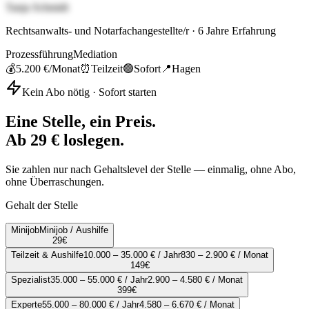
Tanja Schmidt
Rechtsanwalts- und Notarfachangestellte/r
·
6
Jahre Erfahrung
Prozessführung
Mediation
💰
5.200 €
/Monat
⏰
Teilzeit
🟢
Sofort
📍
Hagen
Kein Abo nötig · Sofort starten
Eine Stelle, ein Preis.
Ab 29 € loslegen.
Sie zahlen nur nach Gehaltslevel der Stelle — einmalig, ohne Abo,
ohne Überraschungen.
Gehalt der Stelle
Minijob
Minijob / Aushilfe
29
€
Teilzeit & Aushilfe
10.000 – 35.000 € / Jahr
830 – 2.900 € / Monat
149
€
Spezialist
35.000 – 55.000 € / Jahr
2.900 – 4.580 € / Monat
399
€
Experte
55.000 – 80.000 € / Jahr
4.580 – 6.670 € / Monat