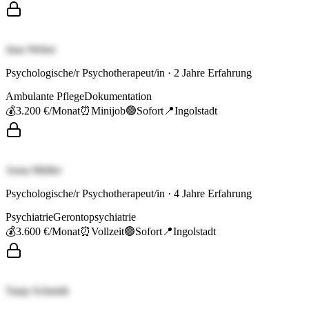
Jana Weber
Psychologische/r Psychotherapeut/in
·
2
Jahre Erfahrung
Ambulante Pflege
Dokumentation
💰
3.200 €
/Monat
⏰
Minijob
🟢
Sofort
📍
Ingolstadt
Anna Müller
Psychologische/r Psychotherapeut/in
·
4
Jahre Erfahrung
Psychiatrie
Gerontopsychiatrie
💰
3.600 €
/Monat
⏰
Vollzeit
🟢
Sofort
📍
Ingolstadt
Tanja Schmidt