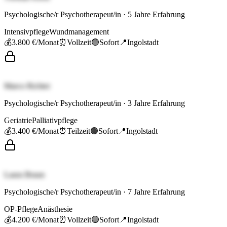
Psychologische/r Psychotherapeut/in
·
5
Jahre Erfahrung
Intensivpflege
Wundmanagement
💰
3.800 €
/Monat
⏰
Vollzeit
🟢
Sofort
📍
Ingolstadt
Marco Richter
Psychologische/r Psychotherapeut/in
·
3
Jahre Erfahrung
Geriatrie
Palliativpflege
💰
3.400 €
/Monat
⏰
Teilzeit
🟢
Sofort
📍
Ingolstadt
Laura Braun
Psychologische/r Psychotherapeut/in
·
7
Jahre Erfahrung
OP-Pflege
Anästhesie
💰
4.200 €
/Monat
⏰
Vollzeit
🟢
Sofort
📍
Ingolstadt