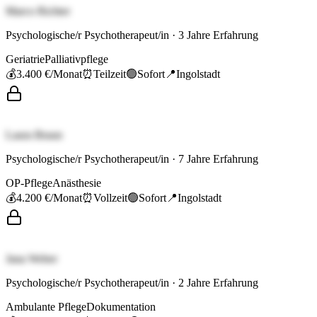
Marco Richter
Psychologische/r Psychotherapeut/in
·
3
Jahre Erfahrung
Geriatrie
Palliativpflege
💰
3.400 €
/Monat
⏰
Teilzeit
🟢
Sofort
📍
Ingolstadt
Laura Braun
Psychologische/r Psychotherapeut/in
·
7
Jahre Erfahrung
OP-Pflege
Anästhesie
💰
4.200 €
/Monat
⏰
Vollzeit
🟢
Sofort
📍
Ingolstadt
Jana Weber
Psychologische/r Psychotherapeut/in
·
2
Jahre Erfahrung
Ambulante Pflege
Dokumentation