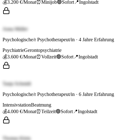
💰
3.200 €
/Monat
⏰
Minijob
🟢
Sofort
📍
Ingolstadt
Anna Müller
Psychologische/r Psychotherapeut/in
·
4
Jahre Erfahrung
Psychiatrie
Gerontopsychiatrie
💰
3.600 €
/Monat
⏰
Vollzeit
🟢
Sofort
📍
Ingolstadt
Tanja Schmidt
Psychologische/r Psychotherapeut/in
·
6
Jahre Erfahrung
Intensivstation
Beatmung
💰
4.000 €
/Monat
⏰
Teilzeit
🟢
Sofort
📍
Ingolstadt
Thomas Klein