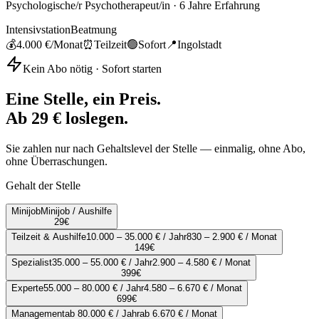
Psychologische/r Psychotherapeut/in
·
6
Jahre Erfahrung
Intensivstation
Beatmung
💰
4.000 €
/Monat
⏰
Teilzeit
🟢
Sofort
📍
Ingolstadt
Kein Abo nötig · Sofort starten
Eine Stelle, ein Preis.
Ab 29 € loslegen.
Sie zahlen nur nach Gehaltslevel der Stelle — einmalig, ohne Abo,
ohne Überraschungen.
Gehalt der Stelle
Minijob
Minijob / Aushilfe
29
€
Teilzeit & Aushilfe
10.000 – 35.000 € / Jahr
830 – 2.900 € / Monat
149
€
Spezialist
35.000 – 55.000 € / Jahr
2.900 – 4.580 € / Monat
399
€
Experte
55.000 – 80.000 € / Jahr
4.580 – 6.670 € / Monat
699
€
Management
ab 80.000 € / Jahr
ab 6.670 € / Monat