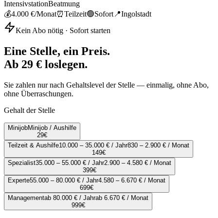
Intensivstation
Beatmung
💰
4.000 €
/Monat
⏰
Teilzeit
🟢
Sofort
📍
Ingolstadt
Kein Abo nötig · Sofort starten
Eine Stelle, ein Preis.
Ab 29 € loslegen.
Sie zahlen nur nach Gehaltslevel der Stelle — einmalig, ohne Abo,
ohne Überraschungen.
Gehalt der Stelle
Minijob
Minijob / Aushilfe
29
€
Teilzeit & Aushilfe
10.000 – 35.000 € / Jahr
830 – 2.900 € / Monat
149
€
Spezialist
35.000 – 55.000 € / Jahr
2.900 – 4.580 € / Monat
399
€
Experte
55.000 – 80.000 € / Jahr
4.580 – 6.670 € / Monat
699
€
Management
ab 80.000 € / Jahr
ab 6.670 € / Monat
999
€