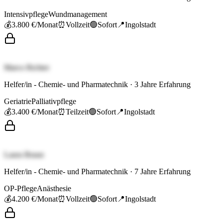
Intensivpflege
Wundmanagement
💰
3.800 €
/Monat
⏰
Vollzeit
🟢
Sofort
📍
Ingolstadt
Marco Richter
Helfer/in - Chemie- und Pharmatechnik
·
3
Jahre Erfahrung
Geriatrie
Palliativpflege
💰
3.400 €
/Monat
⏰
Teilzeit
🟢
Sofort
📍
Ingolstadt
Laura Braun
Helfer/in - Chemie- und Pharmatechnik
·
7
Jahre Erfahrung
OP-Pflege
Anästhesie
💰
4.200 €
/Monat
⏰
Vollzeit
🟢
Sofort
📍
Ingolstadt