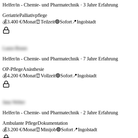
Helfer/in - Chemie- und Pharmatechnik
·
3
Jahre Erfahrung
Geriatrie
Palliativpflege
💰
3.400 €
/Monat
⏰
Teilzeit
🟢
Sofort
📍
Ingolstadt
Laura Braun
Helfer/in - Chemie- und Pharmatechnik
·
7
Jahre Erfahrung
OP-Pflege
Anästhesie
💰
4.200 €
/Monat
⏰
Vollzeit
🟢
Sofort
📍
Ingolstadt
Jana Weber
Helfer/in - Chemie- und Pharmatechnik
·
2
Jahre Erfahrung
Ambulante Pflege
Dokumentation
💰
3.200 €
/Monat
⏰
Minijob
🟢
Sofort
📍
Ingolstadt