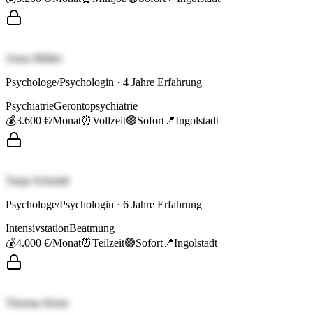
Anna Müller
Psychologe/Psychologin
·
4
Jahre Erfahrung
Psychiatrie
Gerontopsychiatrie
💰
3.600 €
/Monat
⏰
Vollzeit
🟢
Sofort
📍
Ingolstadt
Tanja Schmidt
Psychologe/Psychologin
·
6
Jahre Erfahrung
Intensivstation
Beatmung
💰
4.000 €
/Monat
⏰
Teilzeit
🟢
Sofort
📍
Ingolstadt
Thomas Klein