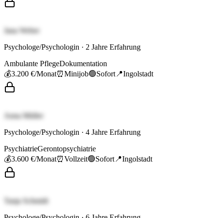
Jana Weber
Psychologe/Psychologin
·
2
Jahre Erfahrung
Ambulante Pflege
Dokumentation
💰
3.200 €
/Monat
⏰
Minijob
🟢
Sofort
📍
Ingolstadt
Anna Müller
Psychologe/Psychologin
·
4
Jahre Erfahrung
Psychiatrie
Gerontopsychiatrie
💰
3.600 €
/Monat
⏰
Vollzeit
🟢
Sofort
📍
Ingolstadt
Tanja Schmidt
Psychologe/Psychologin
·
6
Jahre Erfahrung