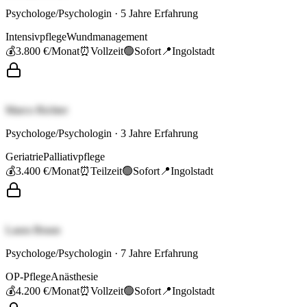
Psychologe/Psychologin
·
5
Jahre Erfahrung
Intensivpflege
Wundmanagement
💰
3.800 €
/Monat
⏰
Vollzeit
🟢
Sofort
📍
Ingolstadt
Marco Richter
Psychologe/Psychologin
·
3
Jahre Erfahrung
Geriatrie
Palliativpflege
💰
3.400 €
/Monat
⏰
Teilzeit
🟢
Sofort
📍
Ingolstadt
Laura Braun
Psychologe/Psychologin
·
7
Jahre Erfahrung
OP-Pflege
Anästhesie
💰
4.200 €
/Monat
⏰
Vollzeit
🟢
Sofort
📍
Ingolstadt