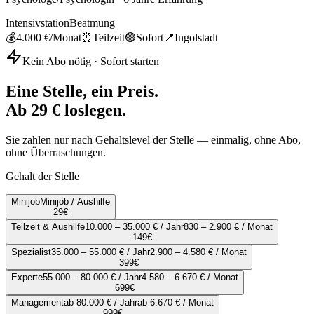
Intensivstation
Beatmung
💰
4.000 €
/Monat
⏰
Teilzeit
🟢
Sofort
📍
Ingolstadt
Kein Abo nötig · Sofort starten
Eine Stelle, ein Preis.
Ab 29 € loslegen.
Sie zahlen nur nach Gehaltslevel der Stelle — einmalig, ohne Abo,
ohne Überraschungen.
Gehalt der Stelle
Minijob
Minijob / Aushilfe
29
€
Teilzeit & Aushilfe
10.000 – 35.000 € / Jahr
830 – 2.900 € / Monat
149
€
Spezialist
35.000 – 55.000 € / Jahr
2.900 – 4.580 € / Monat
399
€
Experte
55.000 – 80.000 € / Jahr
4.580 – 6.670 € / Monat
699
€
Management
ab 80.000 € / Jahr
ab 6.670 € / Monat
999
€