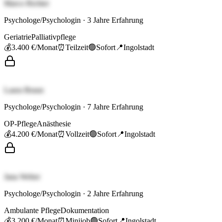
Marco Richter
Psychologe/Psychologin
·
3
Jahre Erfahrung
Geriatrie
Palliativpflege
💰
3.400 €
/Monat
⏰
Teilzeit
🟢
Sofort
📍
Ingolstadt
Laura Braun
Psychologe/Psychologin
·
7
Jahre Erfahrung
OP-Pflege
Anästhesie
💰
4.200 €
/Monat
⏰
Vollzeit
🟢
Sofort
📍
Ingolstadt
Jana Weber
Psychologe/Psychologin
·
2
Jahre Erfahrung
Ambulante Pflege
Dokumentation
💰
3.200 €
/Monat
⏰
Minijob
🟢
Sofort
📍
Ingolstadt