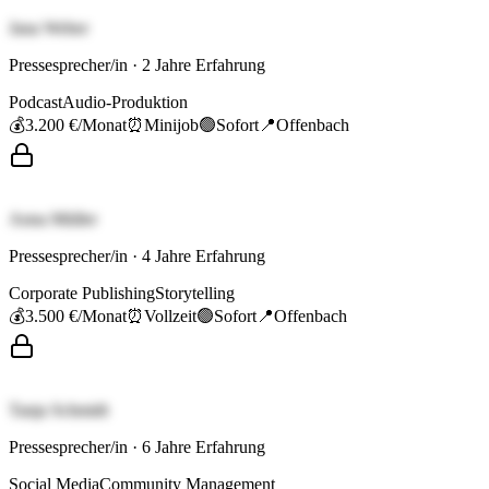
Jana Weber
Pressesprecher/in
·
2
Jahre Erfahrung
Podcast
Audio-Produktion
💰
3.200 €
/Monat
⏰
Minijob
🟢
Sofort
📍
Offenbach
Anna Müller
Pressesprecher/in
·
4
Jahre Erfahrung
Corporate Publishing
Storytelling
💰
3.500 €
/Monat
⏰
Vollzeit
🟢
Sofort
📍
Offenbach
Tanja Schmidt
Pressesprecher/in
·
6
Jahre Erfahrung
Social Media
Community Management