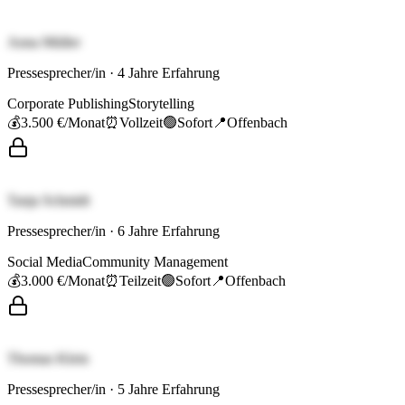
Anna Müller
Pressesprecher/in
·
4
Jahre Erfahrung
Corporate Publishing
Storytelling
💰
3.500 €
/Monat
⏰
Vollzeit
🟢
Sofort
📍
Offenbach
Tanja Schmidt
Pressesprecher/in
·
6
Jahre Erfahrung
Social Media
Community Management
💰
3.000 €
/Monat
⏰
Teilzeit
🟢
Sofort
📍
Offenbach
Thomas Klein
Pressesprecher/in
·
5
Jahre Erfahrung