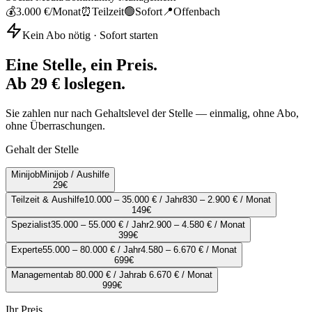
💰
3.000 €
/Monat
⏰
Teilzeit
🟢
Sofort
📍
Offenbach
Kein Abo nötig · Sofort starten
Eine Stelle, ein Preis.
Ab 29 € loslegen.
Sie zahlen nur nach Gehaltslevel der Stelle — einmalig, ohne Abo,
ohne Überraschungen.
Gehalt der Stelle
Minijob
Minijob / Aushilfe
29
€
Teilzeit & Aushilfe
10.000 – 35.000 € / Jahr
830 – 2.900 € / Monat
149
€
Spezialist
35.000 – 55.000 € / Jahr
2.900 – 4.580 € / Monat
399
€
Experte
55.000 – 80.000 € / Jahr
4.580 – 6.670 € / Monat
699
€
Management
ab 80.000 € / Jahr
ab 6.670 € / Monat
999
€
Ihr Preis