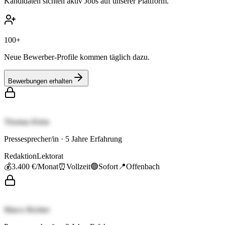
Kandidaten sichten aktiv Jobs auf unserer Plattform.
100+
Neue Bewerber-Profile kommen täglich dazu.
Bewerbungen erhalten
Thomas Klein
Pressesprecher/in
·
5
Jahre Erfahrung
Redaktion
Lektorat
💰
3.400 €
/Monat
⏰
Vollzeit
🟢
Sofort
📍
Offenbach
Marco Richter