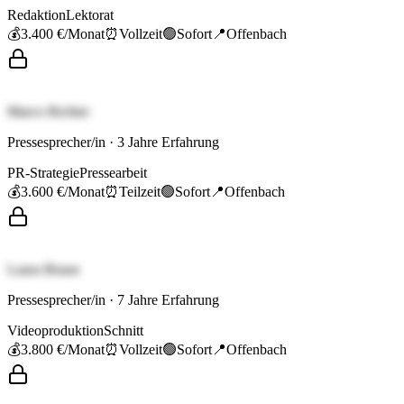
Redaktion
Lektorat
💰
3.400 €
/Monat
⏰
Vollzeit
🟢
Sofort
📍
Offenbach
Marco Richter
Pressesprecher/in
·
3
Jahre Erfahrung
PR-Strategie
Pressearbeit
💰
3.600 €
/Monat
⏰
Teilzeit
🟢
Sofort
📍
Offenbach
Laura Braun
Pressesprecher/in
·
7
Jahre Erfahrung
Videoproduktion
Schnitt
💰
3.800 €
/Monat
⏰
Vollzeit
🟢
Sofort
📍
Offenbach