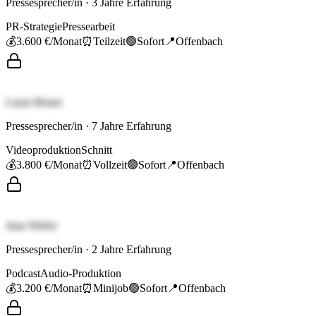
Pressesprecher/in
·
3
Jahre Erfahrung
PR-Strategie
Pressearbeit
💰
3.600 €
/Monat
⏰
Teilzeit
🟢
Sofort
📍
Offenbach
Laura Braun
Pressesprecher/in
·
7
Jahre Erfahrung
Videoproduktion
Schnitt
💰
3.800 €
/Monat
⏰
Vollzeit
🟢
Sofort
📍
Offenbach
Jana Weber
Pressesprecher/in
·
2
Jahre Erfahrung
Podcast
Audio-Produktion
💰
3.200 €
/Monat
⏰
Minijob
🟢
Sofort
📍
Offenbach