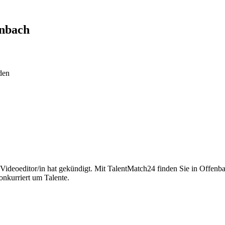
nbach
den
d Videoeditor/in hat gekündigt. Mit TalentMatch24 finden Sie in Offenb
onkurriert um Talente.