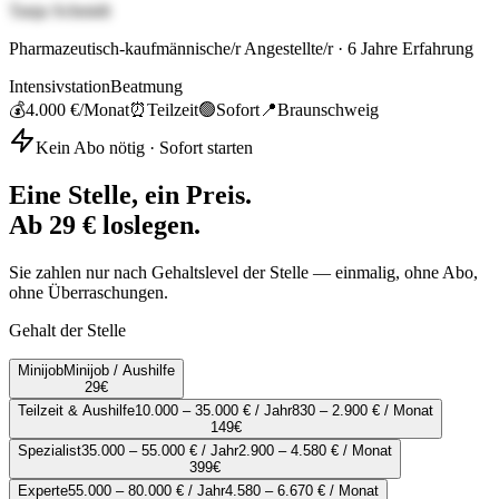
Tanja Schmidt
Pharmazeutisch-kaufmännische/r Angestellte/r
·
6
Jahre Erfahrung
Intensivstation
Beatmung
💰
4.000 €
/Monat
⏰
Teilzeit
🟢
Sofort
📍
Braunschweig
Kein Abo nötig · Sofort starten
Eine Stelle, ein Preis.
Ab 29 € loslegen.
Sie zahlen nur nach Gehaltslevel der Stelle — einmalig, ohne Abo,
ohne Überraschungen.
Gehalt der Stelle
Minijob
Minijob / Aushilfe
29
€
Teilzeit & Aushilfe
10.000 – 35.000 € / Jahr
830 – 2.900 € / Monat
149
€
Spezialist
35.000 – 55.000 € / Jahr
2.900 – 4.580 € / Monat
399
€
Experte
55.000 – 80.000 € / Jahr
4.580 – 6.670 € / Monat