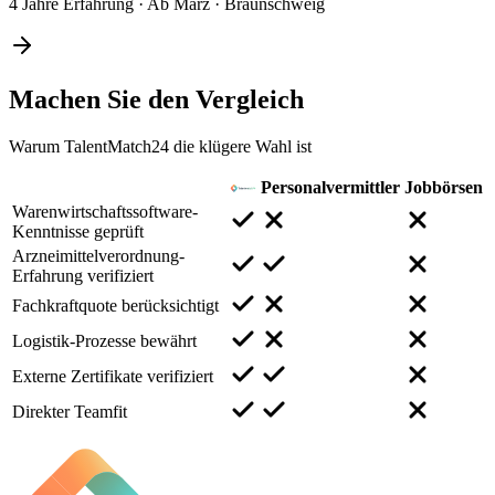
4 Jahre Erfahrung
·
Ab März
·
Braunschweig
Machen Sie den
Vergleich
Warum TalentMatch24 die klügere Wahl ist
Personalvermittler
Jobbörsen
Warenwirtschaftssoftware-
Kenntnisse geprüft
Arzneimittelverordnung-
Erfahrung verifiziert
Fachkraftquote berücksichtigt
Logistik-Prozesse bewährt
Externe Zertifikate verifiziert
Direkter Teamfit