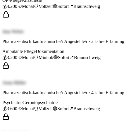
OP-Pflege
Anästhesie
💰
4.200 €
/Monat
⏰
Vollzeit
🟢
Sofort
📍
Braunschweig
Jana Weber
Pharmazeutisch-kaufmännische/r Angestellte/r
·
2
Jahre Erfahrung
Ambulante Pflege
Dokumentation
💰
3.200 €
/Monat
⏰
Minijob
🟢
Sofort
📍
Braunschweig
Anna Müller
Pharmazeutisch-kaufmännische/r Angestellte/r
·
4
Jahre Erfahrung
Psychiatrie
Gerontopsychiatrie
💰
3.600 €
/Monat
⏰
Vollzeit
🟢
Sofort
📍
Braunschweig