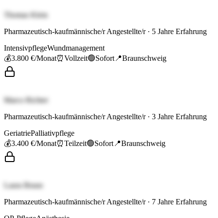
Thomas Klein
Pharmazeutisch-kaufmännische/r Angestellte/r
·
5
Jahre Erfahrung
Intensivpflege
Wundmanagement
💰
3.800 €
/Monat
⏰
Vollzeit
🟢
Sofort
📍
Braunschweig
Marco Richter
Pharmazeutisch-kaufmännische/r Angestellte/r
·
3
Jahre Erfahrung
Geriatrie
Palliativpflege
💰
3.400 €
/Monat
⏰
Teilzeit
🟢
Sofort
📍
Braunschweig
Laura Braun
Pharmazeutisch-kaufmännische/r Angestellte/r
·
7
Jahre Erfahrung