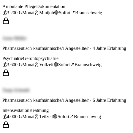
Ambulante Pflege
Dokumentation
💰
3.200 €
/Monat
⏰
Minijob
🟢
Sofort
📍
Braunschweig
Anna Müller
Pharmazeutisch-kaufmännische/r Angestellte/r
·
4
Jahre Erfahrung
Psychiatrie
Gerontopsychiatrie
💰
3.600 €
/Monat
⏰
Vollzeit
🟢
Sofort
📍
Braunschweig
Tanja Schmidt
Pharmazeutisch-kaufmännische/r Angestellte/r
·
6
Jahre Erfahrung
Intensivstation
Beatmung
💰
4.000 €
/Monat
⏰
Teilzeit
🟢
Sofort
📍
Braunschweig