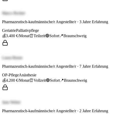
Marco Richter
Pharmazeutisch-kaufmännische/r Angestellte/r
·
3
Jahre Erfahrung
Geriatrie
Palliativpflege
💰
3.400 €
/Monat
⏰
Teilzeit
🟢
Sofort
📍
Braunschweig
Laura Braun
Pharmazeutisch-kaufmännische/r Angestellte/r
·
7
Jahre Erfahrung
OP-Pflege
Anästhesie
💰
4.200 €
/Monat
⏰
Vollzeit
🟢
Sofort
📍
Braunschweig
Jana Weber
Pharmazeutisch-kaufmännische/r Angestellte/r
·
2
Jahre Erfahrung