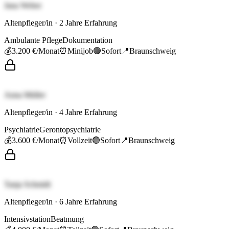
Jana Weber
Altenpfleger/in
·
2
Jahre Erfahrung
Ambulante Pflege
Dokumentation
💰
3.200 €
/Monat
⏰
Minijob
🟢
Sofort
📍
Braunschweig
Anna Müller
Altenpfleger/in
·
4
Jahre Erfahrung
Psychiatrie
Gerontopsychiatrie
💰
3.600 €
/Monat
⏰
Vollzeit
🟢
Sofort
📍
Braunschweig
Tanja Schmidt
Altenpfleger/in
·
6
Jahre Erfahrung
Intensivstation
Beatmung