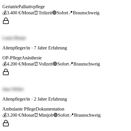
Geriatrie
Palliativpflege
💰
3.400 €
/Monat
⏰
Teilzeit
🟢
Sofort
📍
Braunschweig
Laura Braun
Altenpfleger/in
·
7
Jahre Erfahrung
OP-Pflege
Anästhesie
💰
4.200 €
/Monat
⏰
Vollzeit
🟢
Sofort
📍
Braunschweig
Jana Weber
Altenpfleger/in
·
2
Jahre Erfahrung
Ambulante Pflege
Dokumentation
💰
3.200 €
/Monat
⏰
Minijob
🟢
Sofort
📍
Braunschweig