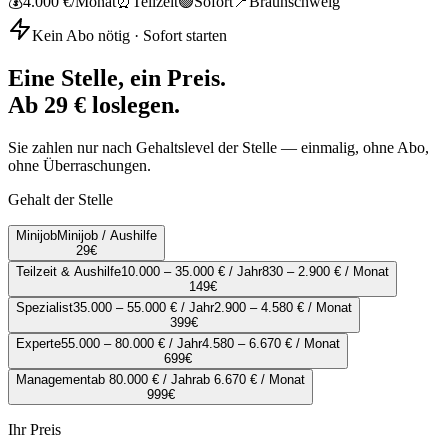
💰
4.000 €
/Monat
⏰
Teilzeit
🟢
Sofort
📍
Braunschweig
Kein Abo nötig · Sofort starten
Eine Stelle, ein Preis.
Ab 29 € loslegen.
Sie zahlen nur nach Gehaltslevel der Stelle — einmalig, ohne Abo,
ohne Überraschungen.
Gehalt der Stelle
Minijob
Minijob / Aushilfe
29
€
Teilzeit & Aushilfe
10.000 – 35.000 € / Jahr
830 – 2.900 € / Monat
149
€
Spezialist
35.000 – 55.000 € / Jahr
2.900 – 4.580 € / Monat
399
€
Experte
55.000 – 80.000 € / Jahr
4.580 – 6.670 € / Monat
699
€
Management
ab 80.000 € / Jahr
ab 6.670 € / Monat
999
€
Ihr Preis