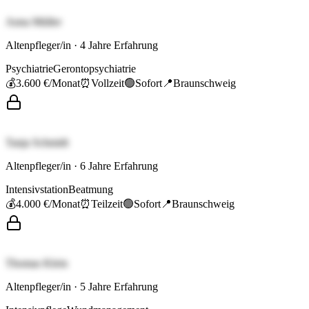
Anna Müller
Altenpfleger/in
·
4
Jahre Erfahrung
Psychiatrie
Gerontopsychiatrie
💰
3.600 €
/Monat
⏰
Vollzeit
🟢
Sofort
📍
Braunschweig
Tanja Schmidt
Altenpfleger/in
·
6
Jahre Erfahrung
Intensivstation
Beatmung
💰
4.000 €
/Monat
⏰
Teilzeit
🟢
Sofort
📍
Braunschweig
Thomas Klein
Altenpfleger/in
·
5
Jahre Erfahrung