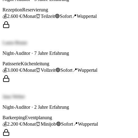
Rezeption
Reservierung
💰
2.600 €
/Monat
⏰
Teilzeit
🟢
Sofort
📍
Wuppertal
Laura Braun
Night-Auditor
·
7
Jahre Erfahrung
Patisserie
Küchenleitung
💰
3.000 €
/Monat
⏰
Vollzeit
🟢
Sofort
📍
Wuppertal
Jana Weber
Night-Auditor
·
2
Jahre Erfahrung
Barkeeping
Eventplanung
💰
2.200 €
/Monat
⏰
Minijob
🟢
Sofort
📍
Wuppertal