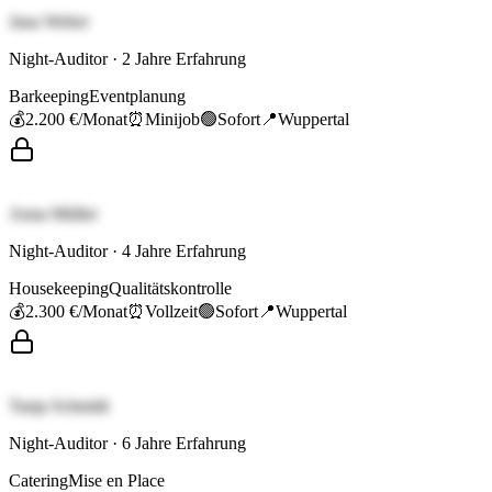
Jana Weber
Night-Auditor
·
2
Jahre Erfahrung
Barkeeping
Eventplanung
💰
2.200 €
/Monat
⏰
Minijob
🟢
Sofort
📍
Wuppertal
Anna Müller
Night-Auditor
·
4
Jahre Erfahrung
Housekeeping
Qualitätskontrolle
💰
2.300 €
/Monat
⏰
Vollzeit
🟢
Sofort
📍
Wuppertal
Tanja Schmidt
Night-Auditor
·
6
Jahre Erfahrung
Catering
Mise en Place