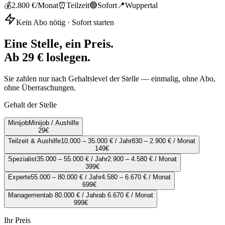
💰
2.800 €
/Monat
⏰
Teilzeit
🟢
Sofort
📍
Wuppertal
Kein Abo nötig · Sofort starten
Eine Stelle, ein Preis.
Ab 29 € loslegen.
Sie zahlen nur nach Gehaltslevel der Stelle — einmalig, ohne Abo,
ohne Überraschungen.
Gehalt der Stelle
Minijob
Minijob / Aushilfe
29
€
Teilzeit & Aushilfe
10.000 – 35.000 € / Jahr
830 – 2.900 € / Monat
149
€
Spezialist
35.000 – 55.000 € / Jahr
2.900 – 4.580 € / Monat
399
€
Experte
55.000 – 80.000 € / Jahr
4.580 – 6.670 € / Monat
699
€
Management
ab 80.000 € / Jahr
ab 6.670 € / Monat
999
€
Ihr Preis