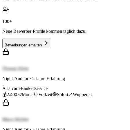
100+
Neue Bewerber-Profile kommen täglich dazu.
Bewerbungen erhalten
Thomas Klein
Night-Auditor
·
5
Jahre Erfahrung
À-la-carte
Bankettservice
💰
2.400 €
/Monat
⏰
Vollzeit
🟢
Sofort
📍
Wuppertal
Marco Richter
Night-Auditor
·
3
Jahre Erfahrung