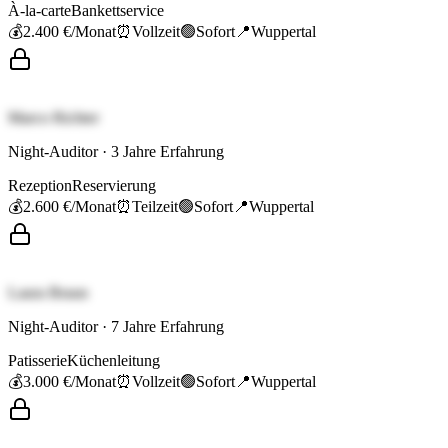
À-la-carte
Bankettservice
💰
2.400 €
/Monat
⏰
Vollzeit
🟢
Sofort
📍
Wuppertal
Marco Richter
Night-Auditor
·
3
Jahre Erfahrung
Rezeption
Reservierung
💰
2.600 €
/Monat
⏰
Teilzeit
🟢
Sofort
📍
Wuppertal
Laura Braun
Night-Auditor
·
7
Jahre Erfahrung
Patisserie
Küchenleitung
💰
3.000 €
/Monat
⏰
Vollzeit
🟢
Sofort
📍
Wuppertal