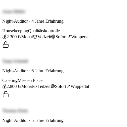
Anna Müller
Night-Auditor
·
4
Jahre Erfahrung
Housekeeping
Qualitätskontrolle
💰
2.300 €
/Monat
⏰
Vollzeit
🟢
Sofort
📍
Wuppertal
Tanja Schmidt
Night-Auditor
·
6
Jahre Erfahrung
Catering
Mise en Place
💰
2.800 €
/Monat
⏰
Teilzeit
🟢
Sofort
📍
Wuppertal
Thomas Klein
Night-Auditor
·
5
Jahre Erfahrung