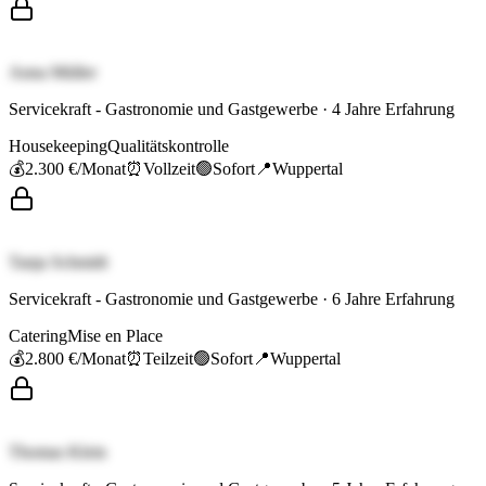
Anna Müller
Servicekraft - Gastronomie und Gastgewerbe
·
4
Jahre Erfahrung
Housekeeping
Qualitätskontrolle
💰
2.300 €
/Monat
⏰
Vollzeit
🟢
Sofort
📍
Wuppertal
Tanja Schmidt
Servicekraft - Gastronomie und Gastgewerbe
·
6
Jahre Erfahrung
Catering
Mise en Place
💰
2.800 €
/Monat
⏰
Teilzeit
🟢
Sofort
📍
Wuppertal
Thomas Klein