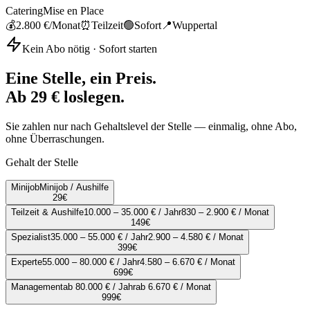
Catering
Mise en Place
💰
2.800 €
/Monat
⏰
Teilzeit
🟢
Sofort
📍
Wuppertal
Kein Abo nötig · Sofort starten
Eine Stelle, ein Preis.
Ab 29 € loslegen.
Sie zahlen nur nach Gehaltslevel der Stelle — einmalig, ohne Abo,
ohne Überraschungen.
Gehalt der Stelle
Minijob
Minijob / Aushilfe
29
€
Teilzeit & Aushilfe
10.000 – 35.000 € / Jahr
830 – 2.900 € / Monat
149
€
Spezialist
35.000 – 55.000 € / Jahr
2.900 – 4.580 € / Monat
399
€
Experte
55.000 – 80.000 € / Jahr
4.580 – 6.670 € / Monat
699
€
Management
ab 80.000 € / Jahr
ab 6.670 € / Monat
999
€