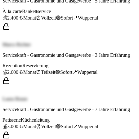
Servicekraft - Gastronomie und Gastgewerbe
·
5
Jahre Erfahrung
À-la-carte
Bankettservice
💰
2.400 €
/Monat
⏰
Vollzeit
🟢
Sofort
📍
Wuppertal
Marco Richter
Servicekraft - Gastronomie und Gastgewerbe
·
3
Jahre Erfahrung
Rezeption
Reservierung
💰
2.600 €
/Monat
⏰
Teilzeit
🟢
Sofort
📍
Wuppertal
Laura Braun
Servicekraft - Gastronomie und Gastgewerbe
·
7
Jahre Erfahrung
Patisserie
Küchenleitung
💰
3.000 €
/Monat
⏰
Vollzeit
🟢
Sofort
📍
Wuppertal