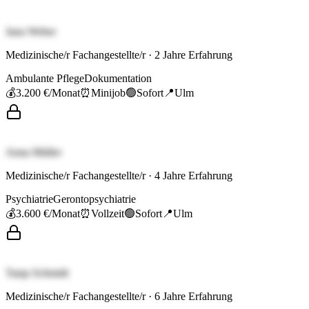
Jana Weber
Medizinische/r Fachangestellte/r
·
2
Jahre Erfahrung
Ambulante Pflege
Dokumentation
💰
3.200 €
/Monat
⏰
Minijob
🟢
Sofort
📍
Ulm
Anna Müller
Medizinische/r Fachangestellte/r
·
4
Jahre Erfahrung
Psychiatrie
Gerontopsychiatrie
💰
3.600 €
/Monat
⏰
Vollzeit
🟢
Sofort
📍
Ulm
Tanja Schmidt
Medizinische/r Fachangestellte/r
·
6
Jahre Erfahrung