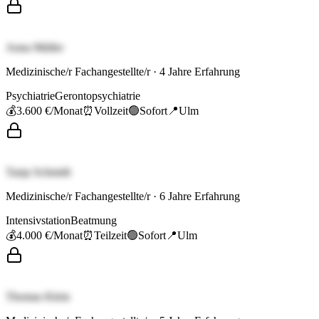
Anna Müller
Medizinische/r Fachangestellte/r
·
4
Jahre Erfahrung
Psychiatrie
Gerontopsychiatrie
💰
3.600 €
/Monat
⏰
Vollzeit
🟢
Sofort
📍
Ulm
Tanja Schmidt
Medizinische/r Fachangestellte/r
·
6
Jahre Erfahrung
Intensivstation
Beatmung
💰
4.000 €
/Monat
⏰
Teilzeit
🟢
Sofort
📍
Ulm
Thomas Klein