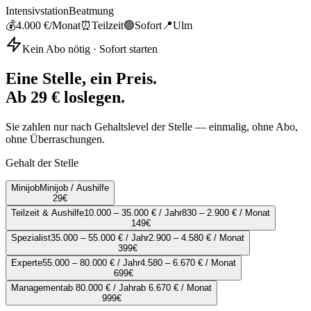
Intensivstation
Beatmung
💰
4.000 €
/Monat
⏰
Teilzeit
🟢
Sofort
📍
Ulm
Kein Abo nötig · Sofort starten
Eine Stelle, ein Preis.
Ab 29 € loslegen.
Sie zahlen nur nach Gehaltslevel der Stelle — einmalig, ohne Abo,
ohne Überraschungen.
Gehalt der Stelle
Minijob
Minijob / Aushilfe
29
€
Teilzeit & Aushilfe
10.000 – 35.000 € / Jahr
830 – 2.900 € / Monat
149
€
Spezialist
35.000 – 55.000 € / Jahr
2.900 – 4.580 € / Monat
399
€
Experte
55.000 – 80.000 € / Jahr
4.580 – 6.670 € / Monat
699
€
Management
ab 80.000 € / Jahr
ab 6.670 € / Monat
999
€