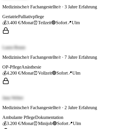
Medizinische/r Fachangestellte/r
·
3
Jahre Erfahrung
Geriatrie
Palliativpflege
💰
3.400 €
/Monat
⏰
Teilzeit
🟢
Sofort
📍
Ulm
Laura Braun
Medizinische/r Fachangestellte/r
·
7
Jahre Erfahrung
OP-Pflege
Anästhesie
💰
4.200 €
/Monat
⏰
Vollzeit
🟢
Sofort
📍
Ulm
Jana Weber
Medizinische/r Fachangestellte/r
·
2
Jahre Erfahrung
Ambulante Pflege
Dokumentation
💰
3.200 €
/Monat
⏰
Minijob
🟢
Sofort
📍
Ulm