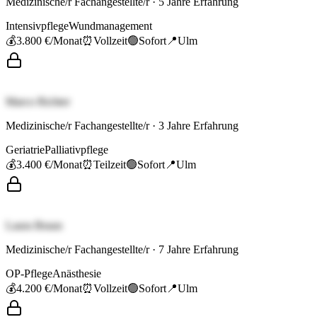
Medizinische/r Fachangestellte/r
·
5
Jahre Erfahrung
Intensivpflege
Wundmanagement
💰
3.800 €
/Monat
⏰
Vollzeit
🟢
Sofort
📍
Ulm
Marco Richter
Medizinische/r Fachangestellte/r
·
3
Jahre Erfahrung
Geriatrie
Palliativpflege
💰
3.400 €
/Monat
⏰
Teilzeit
🟢
Sofort
📍
Ulm
Laura Braun
Medizinische/r Fachangestellte/r
·
7
Jahre Erfahrung
OP-Pflege
Anästhesie
💰
4.200 €
/Monat
⏰
Vollzeit
🟢
Sofort
📍
Ulm