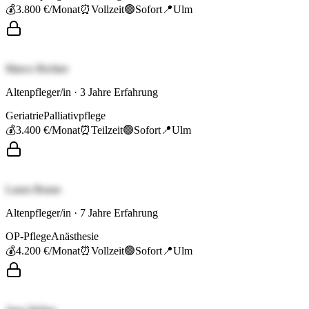
💰
3.800 €
/Monat
⏰
Vollzeit
🟢
Sofort
📍
Ulm
Marco Richter
Altenpfleger/in
·
3
Jahre Erfahrung
Geriatrie
Palliativpflege
💰
3.400 €
/Monat
⏰
Teilzeit
🟢
Sofort
📍
Ulm
Laura Braun
Altenpfleger/in
·
7
Jahre Erfahrung
OP-Pflege
Anästhesie
💰
4.200 €
/Monat
⏰
Vollzeit
🟢
Sofort
📍
Ulm