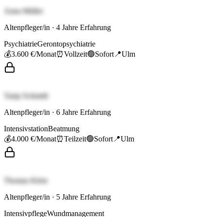
Anna Müller
Altenpfleger/in
·
4
Jahre Erfahrung
Psychiatrie
Gerontopsychiatrie
💰
3.600 €
/Monat
⏰
Vollzeit
🟢
Sofort
📍
Ulm
Tanja Schmidt
Altenpfleger/in
·
6
Jahre Erfahrung
Intensivstation
Beatmung
💰
4.000 €
/Monat
⏰
Teilzeit
🟢
Sofort
📍
Ulm
Thomas Klein
Altenpfleger/in
·
5
Jahre Erfahrung
Intensivpflege
Wundmanagement