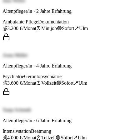
Jana Weber
Altenpfleger/in
·
2
Jahre Erfahrung
Ambulante Pflege
Dokumentation
💰
3.200 €
/Monat
⏰
Minijob
🟢
Sofort
📍
Ulm
Anna Müller
Altenpfleger/in
·
4
Jahre Erfahrung
Psychiatrie
Gerontopsychiatrie
💰
3.600 €
/Monat
⏰
Vollzeit
🟢
Sofort
📍
Ulm
Tanja Schmidt
Altenpfleger/in
·
6
Jahre Erfahrung
Intensivstation
Beatmung
💰
4.000 €
/Monat
⏰
Teilzeit
🟢
Sofort
📍
Ulm