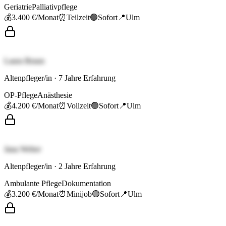
Geriatrie
Palliativpflege
💰
3.400 €
/Monat
⏰
Teilzeit
🟢
Sofort
📍
Ulm
Laura Braun
Altenpfleger/in
·
7
Jahre Erfahrung
OP-Pflege
Anästhesie
💰
4.200 €
/Monat
⏰
Vollzeit
🟢
Sofort
📍
Ulm
Jana Weber
Altenpfleger/in
·
2
Jahre Erfahrung
Ambulante Pflege
Dokumentation
💰
3.200 €
/Monat
⏰
Minijob
🟢
Sofort
📍
Ulm