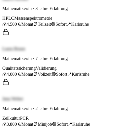
Mathematiker/in
·
3
Jahre Erfahrung
HPLC
Massenspektrometrie
💰
4.500 €
/Monat
⏰
Teilzeit
🟢
Sofort
📍
Karlsruhe
Laura Braun
Mathematiker/in
·
7
Jahre Erfahrung
Qualitätssicherung
Validierung
💰
4.000 €
/Monat
⏰
Vollzeit
🟢
Sofort
📍
Karlsruhe
Jana Weber
Mathematiker/in
·
2
Jahre Erfahrung
Zellkultur
PCR
💰
3.800 €
/Monat
⏰
Minijob
🟢
Sofort
📍
Karlsruhe