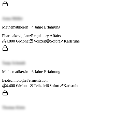
Anna Müller
Mathematiker/in
·
4
Jahre Erfahrung
Pharmakovigilanz
Regulatory Affairs
💰
4.800 €
/Monat
⏰
Vollzeit
🟢
Sofort
📍
Karlsruhe
Tanja Schmidt
Mathematiker/in
·
6
Jahre Erfahrung
Biotechnologie
Fermentation
💰
4.400 €
/Monat
⏰
Teilzeit
🟢
Sofort
📍
Karlsruhe
Thomas Klein