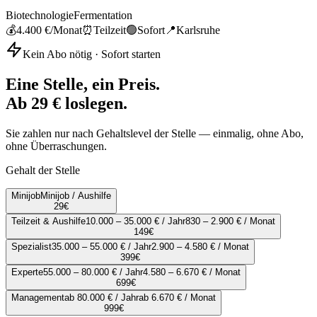
Biotechnologie
Fermentation
💰
4.400 €
/Monat
⏰
Teilzeit
🟢
Sofort
📍
Karlsruhe
Kein Abo nötig · Sofort starten
Eine Stelle, ein Preis.
Ab 29 € loslegen.
Sie zahlen nur nach Gehaltslevel der Stelle — einmalig, ohne Abo,
ohne Überraschungen.
Gehalt der Stelle
Minijob
Minijob / Aushilfe
29
€
Teilzeit & Aushilfe
10.000 – 35.000 € / Jahr
830 – 2.900 € / Monat
149
€
Spezialist
35.000 – 55.000 € / Jahr
2.900 – 4.580 € / Monat
399
€
Experte
55.000 – 80.000 € / Jahr
4.580 – 6.670 € / Monat
699
€
Management
ab 80.000 € / Jahr
ab 6.670 € / Monat
999
€