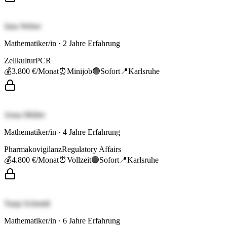
Jana Weber
Mathematiker/in
·
2
Jahre Erfahrung
Zellkultur
PCR
💰
3.800 €
/Monat
⏰
Minijob
🟢
Sofort
📍
Karlsruhe
Anna Müller
Mathematiker/in
·
4
Jahre Erfahrung
Pharmakovigilanz
Regulatory Affairs
💰
4.800 €
/Monat
⏰
Vollzeit
🟢
Sofort
📍
Karlsruhe
Tanja Schmidt
Mathematiker/in
·
6
Jahre Erfahrung