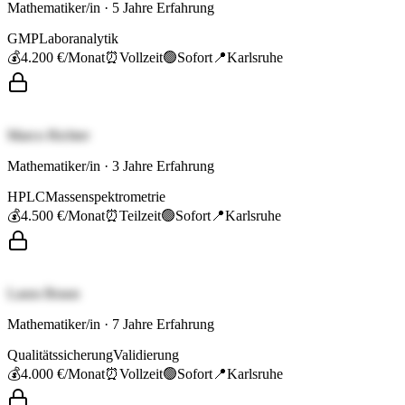
Mathematiker/in
·
5
Jahre Erfahrung
GMP
Laboranalytik
💰
4.200 €
/Monat
⏰
Vollzeit
🟢
Sofort
📍
Karlsruhe
Marco Richter
Mathematiker/in
·
3
Jahre Erfahrung
HPLC
Massenspektrometrie
💰
4.500 €
/Monat
⏰
Teilzeit
🟢
Sofort
📍
Karlsruhe
Laura Braun
Mathematiker/in
·
7
Jahre Erfahrung
Qualitätssicherung
Validierung
💰
4.000 €
/Monat
⏰
Vollzeit
🟢
Sofort
📍
Karlsruhe