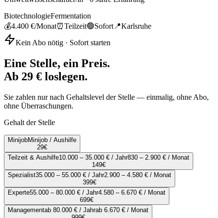
Biotechnologie
Fermentation
💰
4.400 €
/Monat
⏰
Teilzeit
🟢
Sofort
📍
Karlsruhe
Kein Abo nötig · Sofort starten
Eine Stelle, ein Preis.
Ab 29 € loslegen.
Sie zahlen nur nach Gehaltslevel der Stelle — einmalig, ohne Abo,
ohne Überraschungen.
Gehalt der Stelle
Minijob
Minijob / Aushilfe
29
€
Teilzeit & Aushilfe
10.000 – 35.000 € / Jahr
830 – 2.900 € / Monat
149
€
Spezialist
35.000 – 55.000 € / Jahr
2.900 – 4.580 € / Monat
399
€
Experte
55.000 – 80.000 € / Jahr
4.580 – 6.670 € / Monat
699
€
Management
ab 80.000 € / Jahr
ab 6.670 € / Monat
999
€