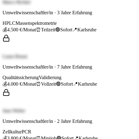
Marco Richter
Umweltwissenschaftler/in
·
3
Jahre Erfahrung
HPLC
Massenspektrometrie
💰
4.500 €
/Monat
⏰
Teilzeit
🟢
Sofort
📍
Karlsruhe
Laura Braun
Umweltwissenschaftler/in
·
7
Jahre Erfahrung
Qualitätssicherung
Validierung
💰
4.000 €
/Monat
⏰
Vollzeit
🟢
Sofort
📍
Karlsruhe
Jana Weber
Umweltwissenschaftler/in
·
2
Jahre Erfahrung
Zellkultur
PCR
💰
3.800 €
/Monat
⏰
Minijob
🟢
Sofort
📍
Karlsruhe