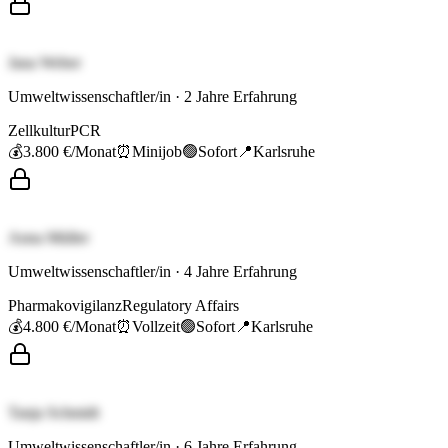
Jana Weber
Umweltwissenschaftler/in
·
2
Jahre Erfahrung
Zellkultur
PCR
💰
3.800 €
/Monat
⏰
Minijob
🟢
Sofort
📍
Karlsruhe
Anna Müller
Umweltwissenschaftler/in
·
4
Jahre Erfahrung
Pharmakovigilanz
Regulatory Affairs
💰
4.800 €
/Monat
⏰
Vollzeit
🟢
Sofort
📍
Karlsruhe
Tanja Schmidt
Umweltwissenschaftler/in
·
6
Jahre Erfahrung