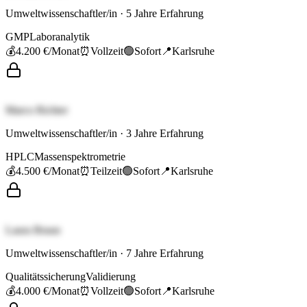
Umweltwissenschaftler/in
·
5
Jahre Erfahrung
GMP
Laboranalytik
💰
4.200 €
/Monat
⏰
Vollzeit
🟢
Sofort
📍
Karlsruhe
Marco Richter
Umweltwissenschaftler/in
·
3
Jahre Erfahrung
HPLC
Massenspektrometrie
💰
4.500 €
/Monat
⏰
Teilzeit
🟢
Sofort
📍
Karlsruhe
Laura Braun
Umweltwissenschaftler/in
·
7
Jahre Erfahrung
Qualitätssicherung
Validierung
💰
4.000 €
/Monat
⏰
Vollzeit
🟢
Sofort
📍
Karlsruhe