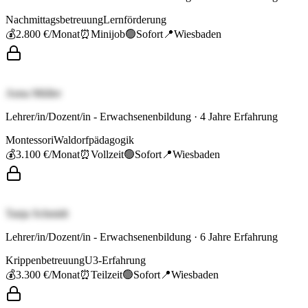
Nachmittagsbetreuung
Lernförderung
💰
2.800 €
/Monat
⏰
Minijob
🟢
Sofort
📍
Wiesbaden
Anna Müller
Lehrer/in/Dozent/in - Erwachsenenbildung
·
4
Jahre Erfahrung
Montessori
Waldorfpädagogik
💰
3.100 €
/Monat
⏰
Vollzeit
🟢
Sofort
📍
Wiesbaden
Tanja Schmidt
Lehrer/in/Dozent/in - Erwachsenenbildung
·
6
Jahre Erfahrung
Krippenbetreuung
U3-Erfahrung
💰
3.300 €
/Monat
⏰
Teilzeit
🟢
Sofort
📍
Wiesbaden