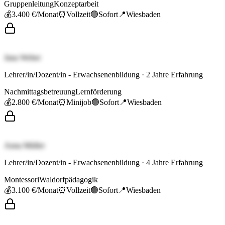
Gruppenleitung
Konzeptarbeit
💰
3.400 €
/Monat
⏰
Vollzeit
🟢
Sofort
📍
Wiesbaden
Jana Weber
Lehrer/in/Dozent/in - Erwachsenenbildung
·
2
Jahre Erfahrung
Nachmittagsbetreuung
Lernförderung
💰
2.800 €
/Monat
⏰
Minijob
🟢
Sofort
📍
Wiesbaden
Anna Müller
Lehrer/in/Dozent/in - Erwachsenenbildung
·
4
Jahre Erfahrung
Montessori
Waldorfpädagogik
💰
3.100 €
/Monat
⏰
Vollzeit
🟢
Sofort
📍
Wiesbaden