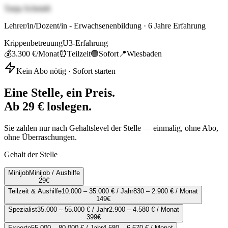
Tanja Schmidt
Lehrer/in/Dozent/in - Erwachsenenbildung
·
6
Jahre Erfahrung
Krippenbetreuung
U3-Erfahrung
💰
3.300 €
/Monat
⏰
Teilzeit
🟢
Sofort
📍
Wiesbaden
Kein Abo nötig · Sofort starten
Eine Stelle, ein Preis.
Ab 29 € loslegen.
Sie zahlen nur nach Gehaltslevel der Stelle — einmalig, ohne Abo,
ohne Überraschungen.
Gehalt der Stelle
Minijob
Minijob / Aushilfe
29
€
Teilzeit & Aushilfe
10.000 – 35.000 € / Jahr
830 – 2.900 € / Monat
149
€
Spezialist
35.000 – 55.000 € / Jahr
2.900 – 4.580 € / Monat
399
€
Experte
55.000 – 80.000 € / Jahr
4.580 – 6.670 € / Monat