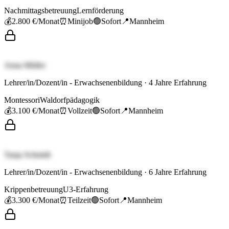
Nachmittagsbetreuung
Lernförderung
💰
2.800 €
/Monat
⏰
Minijob
🟢
Sofort
📍
Mannheim
Anna Müller
Lehrer/in/Dozent/in - Erwachsenenbildung
·
4
Jahre Erfahrung
Montessori
Waldorfpädagogik
💰
3.100 €
/Monat
⏰
Vollzeit
🟢
Sofort
📍
Mannheim
Tanja Schmidt
Lehrer/in/Dozent/in - Erwachsenenbildung
·
6
Jahre Erfahrung
Krippenbetreuung
U3-Erfahrung
💰
3.300 €
/Monat
⏰
Teilzeit
🟢
Sofort
📍
Mannheim