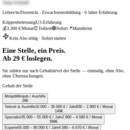
Tanja Schmidt
Lehrer/in/Dozent/in - Erwachsenenbildung
·
6
Jahre Erfahrung
Krippenbetreuung
U3-Erfahrung
💰
3.300 €
/Monat
⏰
Teilzeit
🟢
Sofort
📍
Mannheim
Kein Abo nötig · Sofort starten
Eine Stelle, ein Preis.
Ab 29 € loslegen.
Sie zahlen nur nach Gehaltslevel der Stelle — einmalig, ohne Abo,
ohne Überraschungen.
Gehalt der Stelle
Minijob
Minijob / Aushilfe
29
€
Teilzeit & Aushilfe
10.000 – 35.000 € / Jahr
830 – 2.900 € / Monat
149
€
Spezialist
35.000 – 55.000 € / Jahr
2.900 – 4.580 € / Monat
399
€
Experte
55.000 – 80.000 € / Jahr
4.580 – 6.670 € / Monat