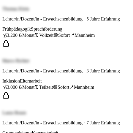
Thomas Klein
Lehrer/in/Dozent/in - Erwachsenenbildung
·
5
Jahre Erfahrung
Frühpädagogik
Sprachförderung
💰
3.200 €
/Monat
⏰
Vollzeit
🟢
Sofort
📍
Mannheim
Marco Richter
Lehrer/in/Dozent/in - Erwachsenenbildung
·
3
Jahre Erfahrung
Inklusion
Elternarbeit
💰
3.000 €
/Monat
⏰
Teilzeit
🟢
Sofort
📍
Mannheim
Laura Braun
Lehrer/in/Dozent/in - Erwachsenenbildung
·
7
Jahre Erfahrung
Gruppenleitung
Konzeptarbeit