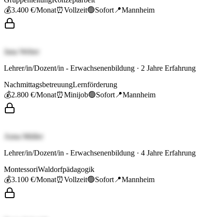
💰
3.400 €
/Monat
⏰
Vollzeit
🟢
Sofort
📍
Mannheim
Jana Weber
Lehrer/in/Dozent/in - Erwachsenenbildung
·
2
Jahre Erfahrung
Nachmittagsbetreuung
Lernförderung
💰
2.800 €
/Monat
⏰
Minijob
🟢
Sofort
📍
Mannheim
Anna Müller
Lehrer/in/Dozent/in - Erwachsenenbildung
·
4
Jahre Erfahrung
Montessori
Waldorfpädagogik
💰
3.100 €
/Monat
⏰
Vollzeit
🟢
Sofort
📍
Mannheim