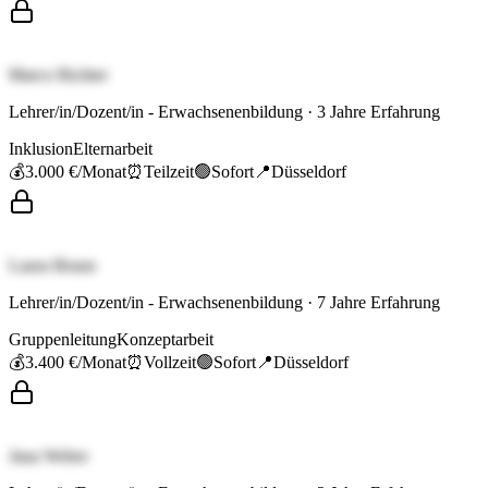
Marco Richter
Lehrer/in/Dozent/in - Erwachsenenbildung
·
3
Jahre Erfahrung
Inklusion
Elternarbeit
💰
3.000 €
/Monat
⏰
Teilzeit
🟢
Sofort
📍
Düsseldorf
Laura Braun
Lehrer/in/Dozent/in - Erwachsenenbildung
·
7
Jahre Erfahrung
Gruppenleitung
Konzeptarbeit
💰
3.400 €
/Monat
⏰
Vollzeit
🟢
Sofort
📍
Düsseldorf
Jana Weber