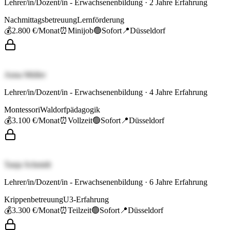
Lehrer/in/Dozent/in - Erwachsenenbildung
·
2
Jahre Erfahrung
Nachmittagsbetreuung
Lernförderung
💰
2.800 €
/Monat
⏰
Minijob
🟢
Sofort
📍
Düsseldorf
Anna Müller
Lehrer/in/Dozent/in - Erwachsenenbildung
·
4
Jahre Erfahrung
Montessori
Waldorfpädagogik
💰
3.100 €
/Monat
⏰
Vollzeit
🟢
Sofort
📍
Düsseldorf
Tanja Schmidt
Lehrer/in/Dozent/in - Erwachsenenbildung
·
6
Jahre Erfahrung
Krippenbetreuung
U3-Erfahrung
💰
3.300 €
/Monat
⏰
Teilzeit
🟢
Sofort
📍
Düsseldorf