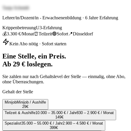
Tanja Schmidt
Lehrer/in/Dozent/in - Erwachsenenbildung
·
6
Jahre Erfahrung
Krippenbetreuung
U3-Erfahrung
💰
3.300 €
/Monat
⏰
Teilzeit
🟢
Sofort
📍
Düsseldorf
Kein Abo nötig · Sofort starten
Eine Stelle, ein Preis.
Ab 29 € loslegen.
Sie zahlen nur nach Gehaltslevel der Stelle — einmalig, ohne Abo,
ohne Überraschungen.
Gehalt der Stelle
Minijob
Minijob / Aushilfe
29
€
Teilzeit & Aushilfe
10.000 – 35.000 € / Jahr
830 – 2.900 € / Monat
149
€
Spezialist
35.000 – 55.000 € / Jahr
2.900 – 4.580 € / Monat
399
€