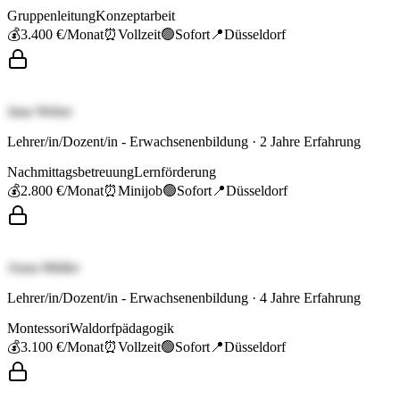
Gruppenleitung
Konzeptarbeit
💰
3.400 €
/Monat
⏰
Vollzeit
🟢
Sofort
📍
Düsseldorf
Jana Weber
Lehrer/in/Dozent/in - Erwachsenenbildung
·
2
Jahre Erfahrung
Nachmittagsbetreuung
Lernförderung
💰
2.800 €
/Monat
⏰
Minijob
🟢
Sofort
📍
Düsseldorf
Anna Müller
Lehrer/in/Dozent/in - Erwachsenenbildung
·
4
Jahre Erfahrung
Montessori
Waldorfpädagogik
💰
3.100 €
/Monat
⏰
Vollzeit
🟢
Sofort
📍
Düsseldorf