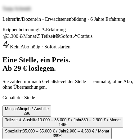
Tanja Schmidt
Lehrer/in/Dozent/in - Erwachsenenbildung
·
6
Jahre Erfahrung
Krippenbetreuung
U3-Erfahrung
💰
3.300 €
/Monat
⏰
Teilzeit
🟢
Sofort
📍
Cottbus
Kein Abo nötig · Sofort starten
Eine Stelle, ein Preis.
Ab 29 € loslegen.
Sie zahlen nur nach Gehaltslevel der Stelle — einmalig, ohne Abo,
ohne Überraschungen.
Gehalt der Stelle
Minijob
Minijob / Aushilfe
29
€
Teilzeit & Aushilfe
10.000 – 35.000 € / Jahr
830 – 2.900 € / Monat
149
€
Spezialist
35.000 – 55.000 € / Jahr
2.900 – 4.580 € / Monat
399
€