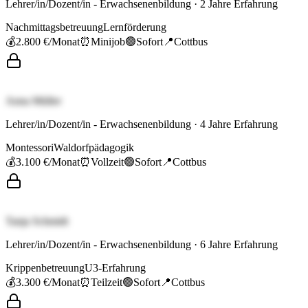
Lehrer/in/Dozent/in - Erwachsenenbildung
·
2
Jahre Erfahrung
Nachmittagsbetreuung
Lernförderung
💰
2.800 €
/Monat
⏰
Minijob
🟢
Sofort
📍
Cottbus
Anna Müller
Lehrer/in/Dozent/in - Erwachsenenbildung
·
4
Jahre Erfahrung
Montessori
Waldorfpädagogik
💰
3.100 €
/Monat
⏰
Vollzeit
🟢
Sofort
📍
Cottbus
Tanja Schmidt
Lehrer/in/Dozent/in - Erwachsenenbildung
·
6
Jahre Erfahrung
Krippenbetreuung
U3-Erfahrung
💰
3.300 €
/Monat
⏰
Teilzeit
🟢
Sofort
📍
Cottbus