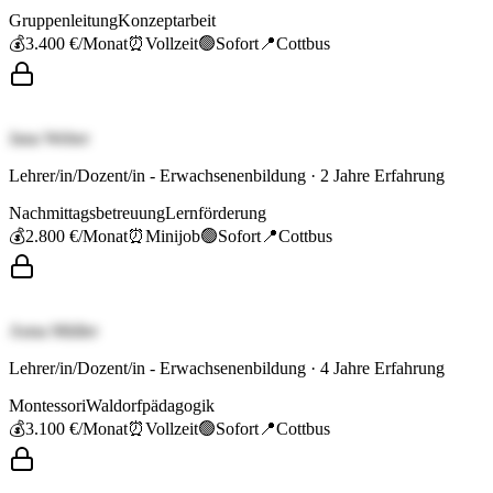
Gruppenleitung
Konzeptarbeit
💰
3.400 €
/Monat
⏰
Vollzeit
🟢
Sofort
📍
Cottbus
Jana Weber
Lehrer/in/Dozent/in - Erwachsenenbildung
·
2
Jahre Erfahrung
Nachmittagsbetreuung
Lernförderung
💰
2.800 €
/Monat
⏰
Minijob
🟢
Sofort
📍
Cottbus
Anna Müller
Lehrer/in/Dozent/in - Erwachsenenbildung
·
4
Jahre Erfahrung
Montessori
Waldorfpädagogik
💰
3.100 €
/Monat
⏰
Vollzeit
🟢
Sofort
📍
Cottbus