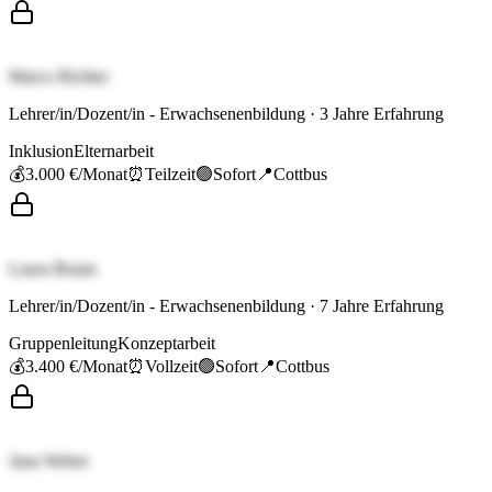
Marco Richter
Lehrer/in/Dozent/in - Erwachsenenbildung
·
3
Jahre Erfahrung
Inklusion
Elternarbeit
💰
3.000 €
/Monat
⏰
Teilzeit
🟢
Sofort
📍
Cottbus
Laura Braun
Lehrer/in/Dozent/in - Erwachsenenbildung
·
7
Jahre Erfahrung
Gruppenleitung
Konzeptarbeit
💰
3.400 €
/Monat
⏰
Vollzeit
🟢
Sofort
📍
Cottbus
Jana Weber